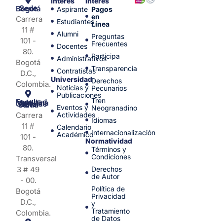
interés
Interés
Sede Bogotá
Aspirante
Pagos
en
Carrera
Estudiantes
Línea
11 #
Alumni
Preguntas
101 -
Frecuentes
Docentes
80.
Participa
Administrativos
Bogotá
Transparencia
Contratistas
D.C.,
Universidad
Derechos
Colombia.
Noticias y
Pecunarios
Publicaciones
Tren
Facultad de Medicina y Ciencias de la Salud
Eventos y
Neogranadino
Carrera
Actividades
Idiomas
11 #
Calendario
Internacionalización
Académico
101 -
Normatividad
80.
Términos y
Condiciones
Transversal
3 # 49
Derechos
de Autor
- 00.
Política de
Bogotá
Privacidad
D.C.,
y
Tratamiento
Colombia.
de Datos