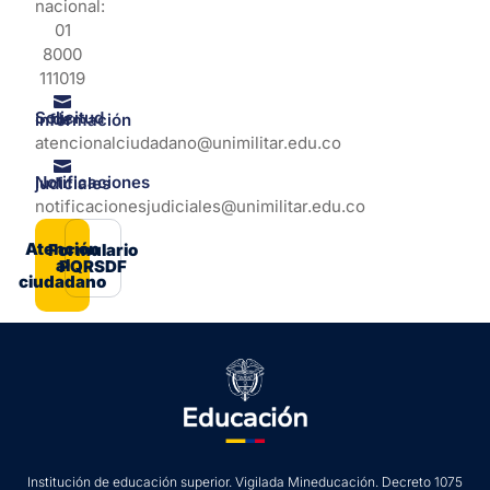
nacional:
01
8000
111019
Solicitud de información
atencionalciudadano@unimilitar.edu.co
Notificaciones judiciales
notificacionesjudiciales@unimilitar.edu.co
Atención
Formulario
al
PQRSDF
ciudadano
Institución de educación superior. Vigilada Mineducación. Decreto 1075