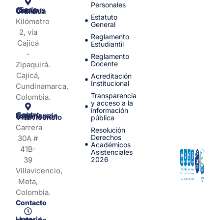
Personales
Sede Campus Nueva Granada
Estatuto
Kilómetro
General
2, vía
Reglamento
Cajicá
Estudiantil
-
Reglamento
Docente
Zipaquirá.
Cajicá,
Acreditación
Institucional
Cundinamarca,
Transparencia
Colombia.
y acceso a la
información
Centro de Experiencia y Orientación Villavicencio
pública
Carrera
Resolución
Derechos
30A #
Académicos
41B-
Asistenciales
39
2026
Villavicencio,
Meta,
Colombia.
Contacto