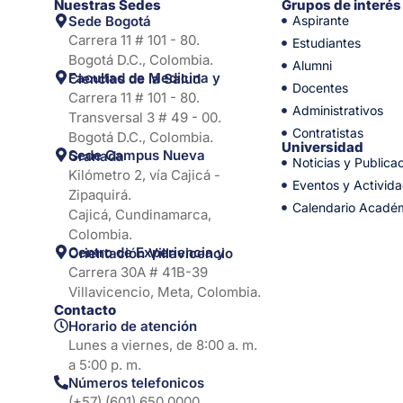
Nuestras Sedes
Grupos de interés
Sede Bogotá
Aspirante
Carrera 11 # 101 - 80.
Estudiantes
Bogotá D.C., Colombia.
Alumni
Facultad de Medicina y Ciencias de la Salud
Docentes
Carrera 11 # 101 - 80.
Administrativos
Transversal 3 # 49 - 00.
Contratistas
Bogotá D.C., Colombia.
Universidad
Sede Campus Nueva Granada
Noticias y Publica
Kilómetro 2, vía Cajicá -
Eventos y Activid
Zipaquirá.
Calendario Acadé
Cajicá, Cundinamarca,
Colombia.
Centro de Experiencia y Orientación Villavicencio
Carrera 30A # 41B-39
Villavicencio, Meta, Colombia.
Contacto
Horario de atención
Lunes a viernes, de 8:00 a. m.
a 5:00 p. m.
Números telefonicos
(+57) (601) 650 0000