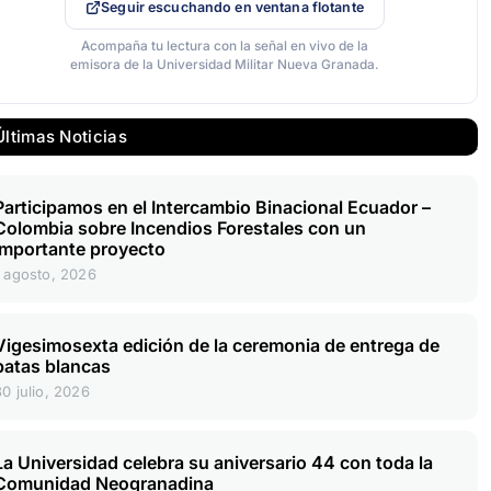
Seguir escuchando en ventana flotante
Acompaña tu lectura con la señal en vivo de la
emisora de la Universidad Militar Nueva Granada.
Últimas Noticias
Participamos en el Intercambio Binacional Ecuador –
Colombia sobre Incendios Forestales con un
importante proyecto
1 agosto, 2026
Vigesimosexta edición de la ceremonia de entrega de
batas blancas
30 julio, 2026
La Universidad celebra su aniversario 44 con toda la
Comunidad Neogranadina