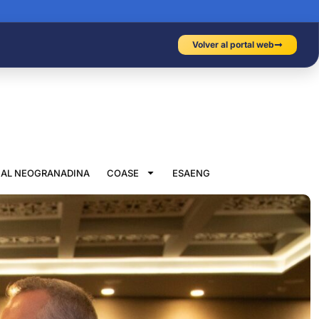
Volver al portal web
IAL NEOGRANADINA
COASE
ESAENG