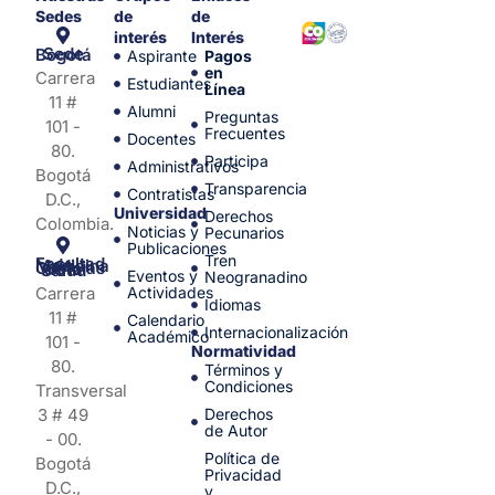
Sedes
de
de
interés
Interés
Sede Bogotá
Aspirante
Pagos
en
Carrera
Estudiantes
Línea
11 #
Alumni
Preguntas
101 -
Frecuentes
Docentes
80.
Participa
Administrativos
Bogotá
Transparencia
Contratistas
D.C.,
Universidad
Derechos
Colombia.
Noticias y
Pecunarios
Publicaciones
Tren
Facultad de Medicina y Ciencias de la Salud
Eventos y
Neogranadino
Carrera
Actividades
Idiomas
11 #
Calendario
Internacionalización
Académico
101 -
Normatividad
80.
Términos y
Condiciones
Transversal
3 # 49
Derechos
de Autor
- 00.
Política de
Bogotá
Privacidad
D.C.,
y