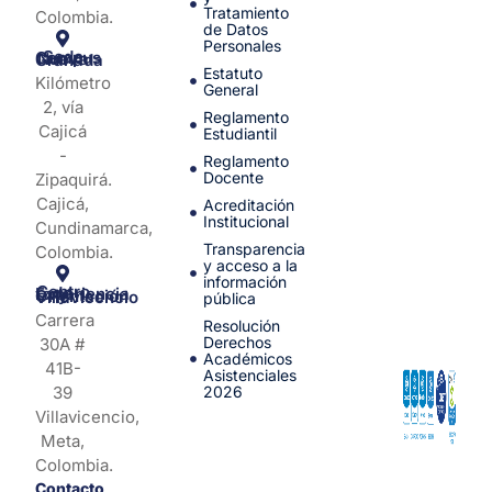
Tratamiento
Colombia.
de Datos
Personales
Sede Campus Nueva Granada
Estatuto
Kilómetro
General
2, vía
Reglamento
Cajicá
Estudiantil
-
Reglamento
Docente
Zipaquirá.
Cajicá,
Acreditación
Institucional
Cundinamarca,
Transparencia
Colombia.
y acceso a la
información
Centro de Experiencia y Orientación Villavicencio
pública
Carrera
Resolución
Derechos
30A #
Académicos
41B-
Asistenciales
39
2026
Villavicencio,
Meta,
Colombia.
Contacto