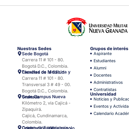
Nuestras Sedes
Grupos de interés
Sede Bogotá
Aspirante
Carrera 11 # 101 - 80.
Estudiantes
Bogotá D.C., Colombia.
Alumni
Facultad de Medicina y Ciencias de la Salud
Docentes
Carrera 11 # 101 - 80.
Administrativos
Transversal 3 # 49 - 00.
Contratistas
Bogotá D.C., Colombia.
Universidad
Sede Campus Nueva Granada
Noticias y Publica
Kilómetro 2, vía Cajicá -
Eventos y Activid
Zipaquirá.
Calendario Acadé
Cajicá, Cundinamarca,
Colombia.
Centro de Experiencia y Orientación Villavicencio