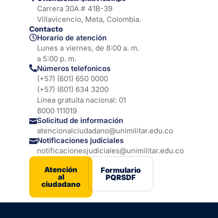
Carrera 30A # 41B-39
Villavicencio, Meta, Colombia.
Contacto
Horario de atención
Lunes a viernes, de 8:00 a. m.
a 5:00 p. m.
Números telefonicos
(+57) (601) 650 0000
(+57) (601) 634 3200
Línea gratuita nacional: 01
8000 111019
Solicitud de información
atencionalciudadano@unimilitar.edu.co
Notificaciones judiciales
notificacionesjudiciales@unimilitar.edu.co
Atención
Formulario
al
PQRSDF
ciudadano