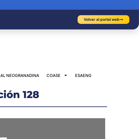
Volver al portal web
IAL NEOGRANADINA
COASE
ESAENG
ción 128