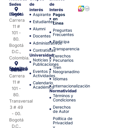
Sedes
de
de
interés
Interés
Sede Bogotá
Aspirante
Pagos
en
Carrera
Estudiantes
Línea
11 #
Alumni
Preguntas
101 -
Frecuentes
Docentes
80.
Participa
Administrativos
Bogotá
Transparencia
Contratistas
D.C.,
Universidad
Derechos
Colombia.
Noticias y
Pecunarios
Publicaciones
Tren
Facultad de Medicina y Ciencias de la Salud
Eventos y
Neogranadino
Carrera
Actividades
Idiomas
11 #
Calendario
Internacionalización
Académico
101 -
Normatividad
80.
Términos y
Condiciones
Transversal
3 # 49
Derechos
de Autor
- 00.
Política de
Bogotá
Privacidad
D.C.,
y