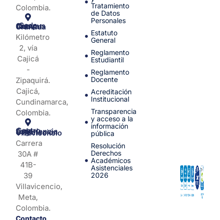
Tratamiento
Colombia.
de Datos
Personales
Sede Campus Nueva Granada
Estatuto
Kilómetro
General
2, vía
Reglamento
Cajicá
Estudiantil
-
Reglamento
Docente
Zipaquirá.
Cajicá,
Acreditación
Institucional
Cundinamarca,
Transparencia
Colombia.
y acceso a la
información
Centro de Experiencia y Orientación Villavicencio
pública
Carrera
Resolución
Derechos
30A #
Académicos
41B-
Asistenciales
39
2026
Villavicencio,
Meta,
Colombia.
Contacto