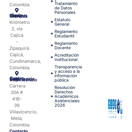
Tratamiento
Colombia.
de Datos
Personales
Sede Campus Nueva Granada
Estatuto
Kilómetro
General
2, vía
Reglamento
Cajicá
Estudiantil
-
Reglamento
Docente
Zipaquirá.
Cajicá,
Acreditación
Institucional
Cundinamarca,
Transparencia
Colombia.
y acceso a la
información
Centro de Experiencia y Orientación Villavicencio
pública
Carrera
Resolución
Derechos
30A #
Académicos
41B-
Asistenciales
39
2026
Villavicencio,
Meta,
Colombia.
Contacto