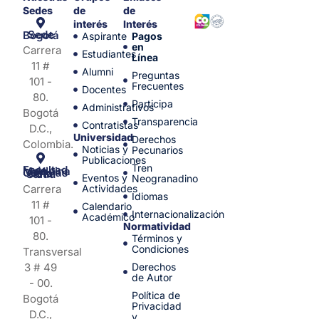
Sedes
de
de
interés
Interés
Sede Bogotá
Aspirante
Pagos
en
Carrera
Estudiantes
Línea
11 #
Alumni
Preguntas
101 -
Frecuentes
Docentes
80.
Participa
Administrativos
Bogotá
Transparencia
Contratistas
D.C.,
Universidad
Derechos
Colombia.
Noticias y
Pecunarios
Publicaciones
Tren
Facultad de Medicina y Ciencias de la Salud
Eventos y
Neogranadino
Carrera
Actividades
Idiomas
11 #
Calendario
Internacionalización
Académico
101 -
Normatividad
80.
Términos y
Condiciones
Transversal
3 # 49
Derechos
de Autor
- 00.
Política de
Bogotá
Privacidad
D.C.,
y