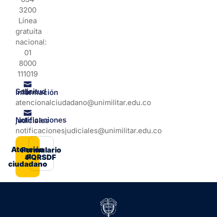
3200
Línea
gratuita
nacional:
01
8000
111019
Solicitud de información
atencionalciudadano@unimilitar.edu.co
Notificaciones judiciales
notificacionesjudiciales@unimilitar.edu.co
Atención
Formulario
al
PQRSDF
ciudadano