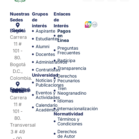
Nuestras
Grupos
Enlaces
Sedes
de
de
interés
Interés
Sede Bogotá
Aspirante
Pagos
en
Carrera
Estudiantes
Línea
11 #
Alumni
Preguntas
101 -
Frecuentes
Docentes
80.
Participa
Administrativos
Bogotá
Transparencia
Contratistas
D.C.,
Universidad
Derechos
Colombia.
Noticias y
Pecunarios
Publicaciones
Tren
Facultad de Medicina y Ciencias de la Salud
Eventos y
Neogranadino
Carrera
Actividades
Idiomas
11 #
Calendario
Internacionalización
Académico
101 -
Normatividad
80.
Términos y
Condiciones
Transversal
3 # 49
Derechos
de Autor
- 00.