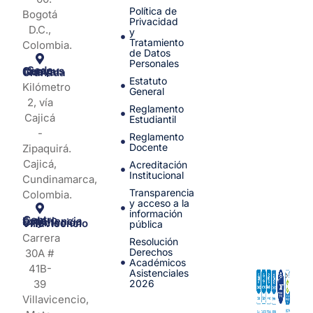
Política de
Bogotá
Privacidad
D.C.,
y
Tratamiento
Colombia.
de Datos
Personales
Sede Campus Nueva Granada
Estatuto
Kilómetro
General
2, vía
Reglamento
Cajicá
Estudiantil
-
Reglamento
Docente
Zipaquirá.
Cajicá,
Acreditación
Institucional
Cundinamarca,
Transparencia
Colombia.
y acceso a la
información
Centro de Experiencia y Orientación Villavicencio
pública
Carrera
Resolución
Derechos
30A #
Académicos
41B-
Asistenciales
39
2026
Villavicencio,