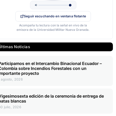
Seguir escuchando en ventana flotante
Acompaña tu lectura con la señal en vivo de la
emisora de la Universidad Militar Nueva Granada.
Últimas Noticias
Participamos en el Intercambio Binacional Ecuador –
Colombia sobre Incendios Forestales con un
importante proyecto
1 agosto, 2026
Vigesimosexta edición de la ceremonia de entrega de
batas blancas
30 julio, 2026