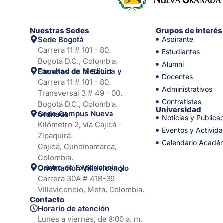
Nuestras Sedes
Grupos de interés
Sede Bogotá
Aspirante
Carrera 11 # 101 - 80.
Estudiantes
Bogotá D.C., Colombia.
Alumni
Facultad de Medicina y Ciencias de la Salud
Docentes
Carrera 11 # 101 - 80.
Administrativos
Transversal 3 # 49 - 00.
Contratistas
Bogotá D.C., Colombia.
Universidad
Sede Campus Nueva Granada
Noticias y Publica
Kilómetro 2, vía Cajicá -
Eventos y Activid
Zipaquirá.
Calendario Acadé
Cajicá, Cundinamarca,
Colombia.
Centro de Experiencia y Orientación Villavicencio
Carrera 30A # 41B-39
Villavicencio, Meta, Colombia.
Contacto
Horario de atención
Lunes a viernes, de 8:00 a. m.