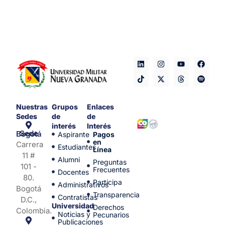
Nuestras
Grupos
Enlaces
Sedes
de
de
interés
Interés
Sede Bogotá
Aspirante
Pagos
en
Carrera
Estudiantes
Línea
11 #
Alumni
Preguntas
101 -
Frecuentes
Docentes
80.
Participa
Administrativos
Bogotá
Transparencia
Contratistas
D.C.,
Universidad
Derechos
Colombia.
Noticias y
Pecunarios
Publicaciones