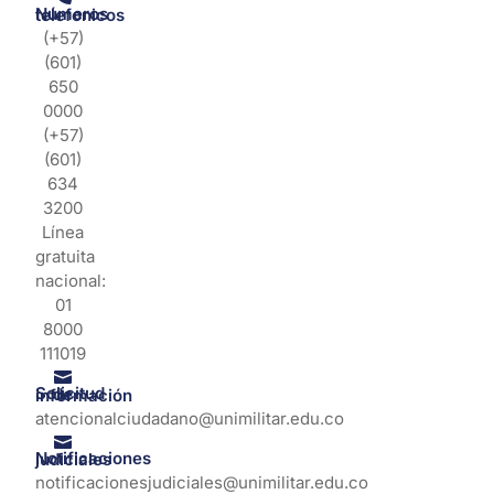
Números telefonicos
(+57)
(601)
650
0000
(+57)
(601)
634
3200
Línea
gratuita
nacional:
01
8000
111019
Solicitud de información
atencionalciudadano@unimilitar.edu.co
Notificaciones judiciales
notificacionesjudiciales@unimilitar.edu.co