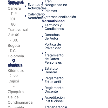
Tren
Facultad de Medicina y Ciencias de la Salud
Eventos y
Neogranadino
Carrera
Actividades
Idiomas
11 #
Calendario
Internacionalización
Académico
101 -
Normatividad
80.
Términos y
Condiciones
Transversal
3 # 49
Derechos
de Autor
- 00.
Política de
Bogotá
Privacidad
D.C.,
y
Tratamiento
Colombia.
de Datos
Personales
Sede Campus Nueva Granada
Estatuto
Kilómetro
General
2, vía
Reglamento
Cajicá
Estudiantil
-
Reglamento
Docente
Zipaquirá.
Cajicá,
Acreditación
Institucional
Cundinamarca,
Transparencia
Colombia.