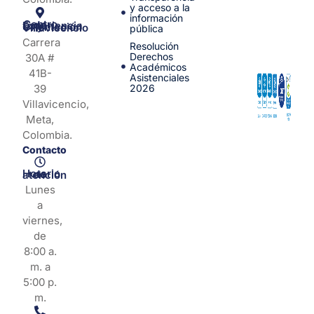
y acceso a la
información
Centro de Experiencia y Orientación Villavicencio
pública
Carrera
Resolución
Derechos
30A #
Académicos
41B-
Asistenciales
39
2026
Villavicencio,
Meta,
Colombia.
Contacto
Horario de atención
Lunes
a
viernes,
de
8:00 a.
m. a
5:00 p.
m.