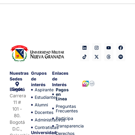
Nuestras
Grupos
Enlaces
Sedes
de
de
interés
Interés
Sede Bogotá
Aspirante
Pagos
en
Carrera
Estudiantes
Línea
11 #
Alumni
Preguntas
101 -
Frecuentes
Docentes
80.
Participa
Administrativos
Bogotá
Transparencia
Contratistas
D.C.,
Universidad
Derechos