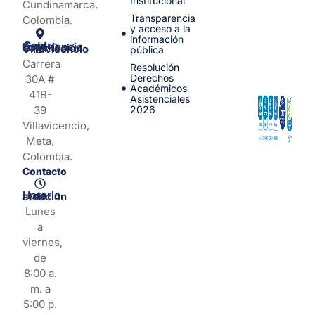
Institucional
Cundinamarca,
Transparencia
Colombia.
y acceso a la
información
Centro de Experiencia y Orientación Villavicencio
pública
Carrera
Resolución
Derechos
30A #
Académicos
41B-
Asistenciales
39
2026
Villavicencio,
Meta,
Colombia.
Contacto
Horario de atención
Lunes
a
viernes,
de
8:00 a.
m. a
5:00 p.