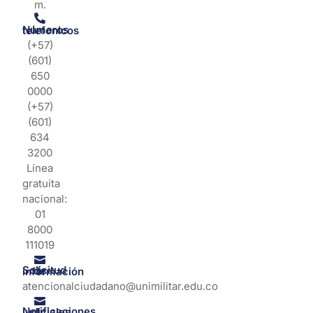
m.
Números telefonicos
(+57)
(601)
650
0000
(+57)
(601)
634
3200
Línea
gratuita
nacional:
01
8000
111019
Solicitud de información
atencionalciudadano@unimilitar.edu.co
Notificaciones judiciales