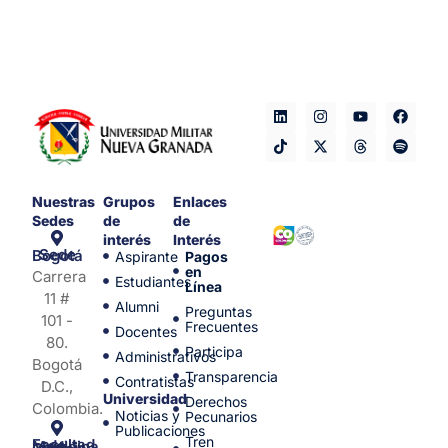
Nuestras
Grupos
Enlaces
Sedes
de
de
interés
Interés
Sede Bogotá
Aspirante
Pagos
en
Carrera
Estudiantes
Línea
11 #
Alumni
Preguntas
101 -
Frecuentes
Docentes
80.
Participa
Administrativos
Bogotá
Transparencia
Contratistas
D.C.,
Universidad
Derechos
Colombia.
Noticias y
Pecunarios
Publicaciones
Tren