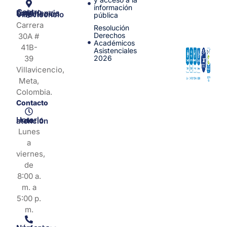
información
Centro de Experiencia y Orientación Villavicencio
pública
Carrera
Resolución
Derechos
30A #
Académicos
41B-
Asistenciales
39
2026
Villavicencio,
Meta,
Colombia.
Contacto
Horario de atención
Lunes
a
viernes,
de
8:00 a.
m. a
5:00 p.
m.