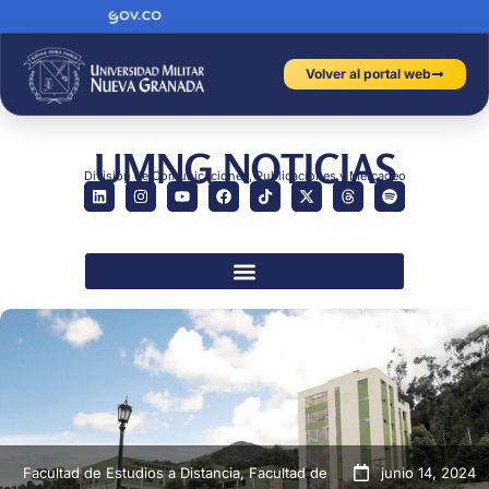
Volver al portal web
UMNG NOTICIAS
División de Comunicaciones, Publicaciones y Mercadeo
Facultad de Estudios a Distancia
,
Facultad de
junio 14, 2024