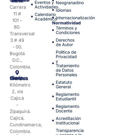
Facultad de Medicina y Ciencias de la Salud
Eventos y
Neogranadino
Carrera
Actividades
Idiomas
11 #
Calendario
Internacionalización
Académico
101 -
Normatividad
80.
Términos y
Condiciones
Transversal
3 # 49
Derechos
de Autor
- 00.
Política de
Bogotá
Privacidad
D.C.,
y
Tratamiento
Colombia.
de Datos
Personales
Sede Campus Nueva Granada
Estatuto
Kilómetro
General
2, vía
Reglamento
Cajicá
Estudiantil
-
Reglamento
Docente
Zipaquirá.
Cajicá,
Acreditación
Institucional
Cundinamarca,
Transparencia
Colombia.
y acceso a la