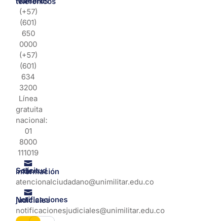
Números telefonicos
(+57)
(601)
650
0000
(+57)
(601)
634
3200
Línea
gratuita
nacional:
01
8000
111019
Solicitud de información
atencionalciudadano@unimilitar.edu.co
Notificaciones judiciales
notificacionesjudiciales@unimilitar.edu.co