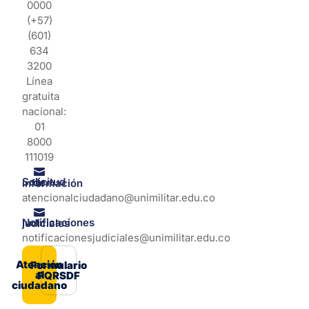
0000
(+57)
(601)
634
3200
Línea
gratuita
nacional:
01
8000
111019
Solicitud de información
atencionalciudadano@unimilitar.edu.co
Notificaciones judiciales
notificacionesjudiciales@unimilitar.edu.co
Atención
Formulario
al
PQRSDF
ciudadano