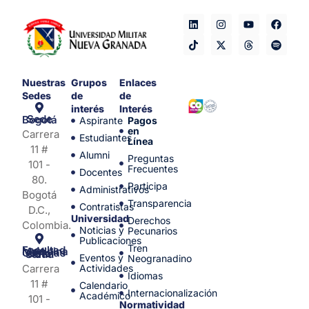
Nuestras
Grupos
Enlaces
Sedes
de
de
interés
Interés
Sede Bogotá
Aspirante
Pagos
en
Carrera
Estudiantes
Línea
11 #
Alumni
Preguntas
101 -
Frecuentes
Docentes
80.
Participa
Administrativos
Bogotá
Transparencia
Contratistas
D.C.,
Universidad
Derechos
Colombia.
Noticias y
Pecunarios
Publicaciones
Tren
Facultad de Medicina y Ciencias de la Salud
Eventos y
Neogranadino
Carrera
Actividades
Idiomas
11 #
Calendario
Internacionalización
Académico
101 -
Normatividad