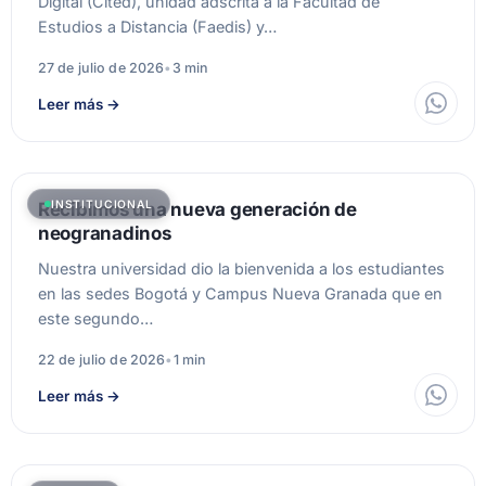
Digital (Cited), unidad adscrita a la Facultad de
Estudios a Distancia (Faedis) y…
27 de julio de 2026
•
3 min
Leer más
→
INSTITUCIONAL
Recibimos una nueva generación de
neogranadinos
Nuestra universidad dio la bienvenida a los estudiantes
en las sedes Bogotá y Campus Nueva Granada que en
este segundo…
22 de julio de 2026
•
1 min
Leer más
→