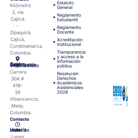
Estatuto
Kilómetro
General
2, vía
Reglamento
Cajicá
Estudiantil
-
Reglamento
Docente
Zipaquirá.
Cajicá,
Acreditación
Institucional
Cundinamarca,
Transparencia
Colombia.
y acceso a la
información
Centro de Experiencia y Orientación Villavicencio
pública
Carrera
Resolución
Derechos
30A #
Académicos
41B-
Asistenciales
39
2026
Villavicencio,
Meta,
Colombia.
Contacto
Horario de atención
Lunes