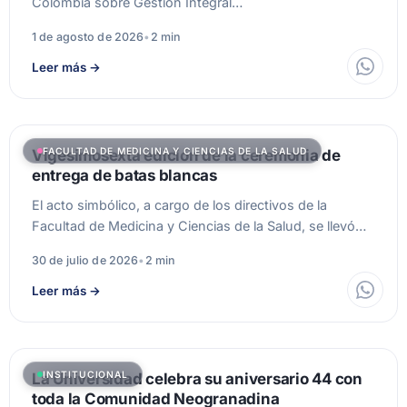
Colombia sobre Gestión Integral…
1 de agosto de 2026
•
2 min
Leer más
→
FACULTAD DE MEDICINA Y CIENCIAS DE LA SALUD
Vigesimosexta edición de la ceremonia de
entrega de batas blancas
El acto simbólico, a cargo de los directivos de la
Facultad de Medicina y Ciencias de la Salud, se llevó…
30 de julio de 2026
•
2 min
Leer más
→
INSTITUCIONAL
La Universidad celebra su aniversario 44 con
toda la Comunidad Neogranadina