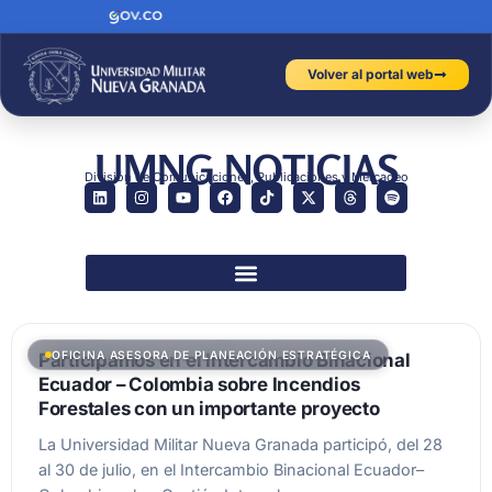
Volver al portal web
UMNG NOTICIAS
División de Comunicaciones, Publicaciones y Mercadeo
OFICINA ASESORA DE PLANEACIÓN ESTRATÉGICA
Participamos en el Intercambio Binacional
Ecuador – Colombia sobre Incendios
Forestales con un importante proyecto
La Universidad Militar Nueva Granada participó, del 28
al 30 de julio, en el Intercambio Binacional Ecuador–