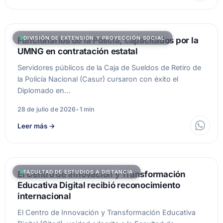
DIVISIÓN DE EXTENSIÓN Y PROYECCIÓN SOCIAL
Funcionarios de la Policía, capacitados por la
UMNG en contratación estatal
Servidores públicos de la Caja de Sueldos de Retiro de
la Policía Nacional (Casur) cursaron con éxito el
Diplomado en…
28 de julio de 2026
•
1 min
Leer más
→
FACULTAD DE ESTUDIOS A DISTANCIA
El Centro de Innovación y Transformación
Educativa Digital recibió reconocimiento
internacional
El Centro de Innovación y Transformación Educativa