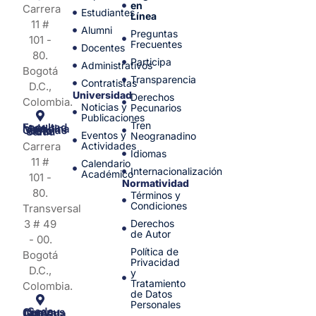
en
Carrera
Estudiantes
Línea
11 #
Alumni
Preguntas
101 -
Frecuentes
Docentes
80.
Participa
Administrativos
Bogotá
Transparencia
Contratistas
D.C.,
Universidad
Derechos
Colombia.
Noticias y
Pecunarios
Publicaciones
Tren
Facultad de Medicina y Ciencias de la Salud
Eventos y
Neogranadino
Carrera
Actividades
Idiomas
11 #
Calendario
Internacionalización
Académico
101 -
Normatividad
80.
Términos y
Condiciones
Transversal
3 # 49
Derechos
de Autor
- 00.
Política de
Bogotá
Privacidad
D.C.,
y
Tratamiento
Colombia.
de Datos
Personales
Sede Campus Nueva Granada