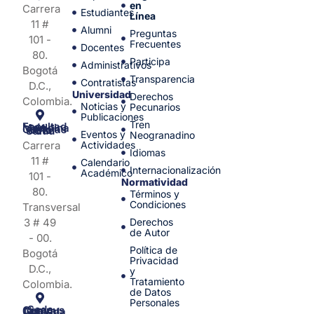
en
Carrera
Estudiantes
Línea
11 #
Alumni
Preguntas
101 -
Frecuentes
Docentes
80.
Participa
Administrativos
Bogotá
Transparencia
Contratistas
D.C.,
Universidad
Derechos
Colombia.
Noticias y
Pecunarios
Publicaciones
Tren
Facultad de Medicina y Ciencias de la Salud
Eventos y
Neogranadino
Carrera
Actividades
Idiomas
11 #
Calendario
Internacionalización
Académico
101 -
Normatividad
80.
Términos y
Condiciones
Transversal
3 # 49
Derechos
de Autor
- 00.
Política de
Bogotá
Privacidad
D.C.,
y
Tratamiento
Colombia.
de Datos
Personales
Sede Campus Nueva Granada