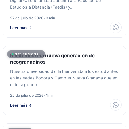
Digital (Cited), unidad adscrita a la Facultad de
Estudios a Distancia (Faedis) y…
27 de julio de 2026
•
3 min
Leer más
→
INSTITUCIONAL
Recibimos una nueva generación de
neogranadinos
Nuestra universidad dio la bienvenida a los estudiantes
en las sedes Bogotá y Campus Nueva Granada que en
este segundo…
22 de julio de 2026
•
1 min
Leer más
→