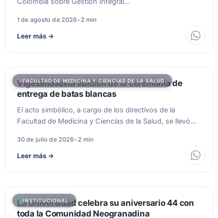
Colombia sobre Gestión Integral…
1 de agosto de 2026
•
2 min
Leer más
→
FACULTAD DE MEDICINA Y CIENCIAS DE LA SALUD
Vigesimosexta edición de la ceremonia de
entrega de batas blancas
El acto simbólico, a cargo de los directivos de la
Facultad de Medicina y Ciencias de la Salud, se llevó…
30 de julio de 2026
•
2 min
Leer más
→
INSTITUCIONAL
La Universidad celebra su aniversario 44 con
toda la Comunidad Neogranadina