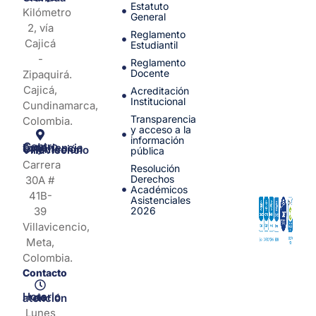
Estatuto
Kilómetro
General
2, vía
Reglamento
Cajicá
Estudiantil
-
Reglamento
Docente
Zipaquirá.
Cajicá,
Acreditación
Institucional
Cundinamarca,
Transparencia
Colombia.
y acceso a la
información
Centro de Experiencia y Orientación Villavicencio
pública
Carrera
Resolución
Derechos
30A #
Académicos
41B-
Asistenciales
39
2026
Villavicencio,
Meta,
Colombia.
Contacto
Horario de atención
Lunes