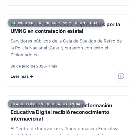
DIVISIÓN DE EXTENSIÓN Y PROYECCIÓN SOCIAL
Funcionarios de la Policía, capacitados por la
UMNG en contratación estatal
Servidores públicos de la Caja de Sueldos de Retiro de
la Policía Nacional (Casur) cursaron con éxito el
Diplomado en…
28 de julio de 2026
•
1 min
Leer más
→
FACULTAD DE ESTUDIOS A DISTANCIA
El Centro de Innovación y Transformación
Educativa Digital recibió reconocimiento
internacional
El Centro de Innovación y Transformación Educativa