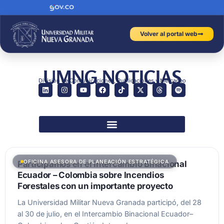
Volver al portal web
UMNG NOTICIAS
División de Comunicaciones, Publicaciones y Mercadeo
OFICINA ASESORA DE PLANEACIÓN ESTRATÉGICA
Participamos en el Intercambio Binacional
Ecuador – Colombia sobre Incendios
Forestales con un importante proyecto
La Universidad Militar Nueva Granada participó, del 28
al 30 de julio, en el Intercambio Binacional Ecuador–