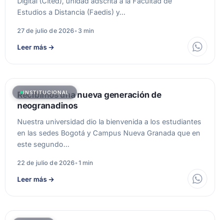
Digital (Cited), unidad adscrita a la Facultad de
Estudios a Distancia (Faedis) y…
27 de julio de 2026
•
3 min
Leer más
→
INSTITUCIONAL
Recibimos una nueva generación de
neogranadinos
Nuestra universidad dio la bienvenida a los estudiantes
en las sedes Bogotá y Campus Nueva Granada que en
este segundo…
22 de julio de 2026
•
1 min
Leer más
→