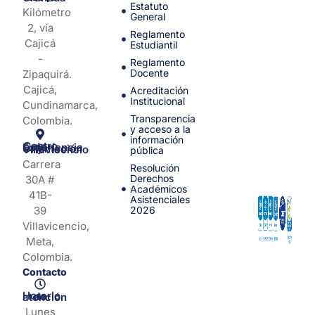
Estatuto
Kilómetro
General
2, vía
Reglamento
Cajicá
Estudiantil
-
Reglamento
Docente
Zipaquirá.
Cajicá,
Acreditación
Institucional
Cundinamarca,
Transparencia
Colombia.
y acceso a la
información
Centro de Experiencia y Orientación Villavicencio
pública
Carrera
Resolución
Derechos
30A #
Académicos
41B-
Asistenciales
39
2026
Villavicencio,
Meta,
Colombia.
Contacto
Horario de atención
Lunes