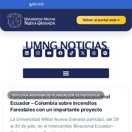
Volver al portal web
UMNG NOTICIAS
División de Comunicaciones, Publicaciones y Mercadeo
OFICINA ASESORA DE PLANEACIÓN ESTRATÉGICA
Participamos en el Intercambio Binacional
Ecuador – Colombia sobre Incendios
Forestales con un importante proyecto
La Universidad Militar Nueva Granada participó, del 28
al 30 de julio, en el Intercambio Binacional Ecuador–