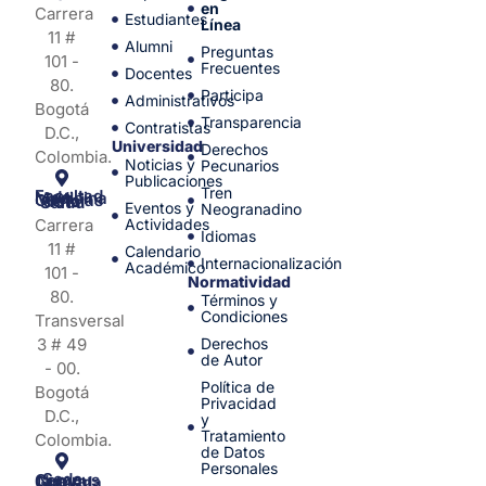
en
Carrera
Estudiantes
Línea
11 #
Alumni
Preguntas
101 -
Frecuentes
Docentes
80.
Participa
Administrativos
Bogotá
Transparencia
Contratistas
D.C.,
Universidad
Derechos
Colombia.
Noticias y
Pecunarios
Publicaciones
Tren
Facultad de Medicina y Ciencias de la Salud
Eventos y
Neogranadino
Carrera
Actividades
Idiomas
11 #
Calendario
Internacionalización
Académico
101 -
Normatividad
80.
Términos y
Condiciones
Transversal
3 # 49
Derechos
de Autor
- 00.
Política de
Bogotá
Privacidad
D.C.,
y
Tratamiento
Colombia.
de Datos
Personales
Sede Campus Nueva Granada