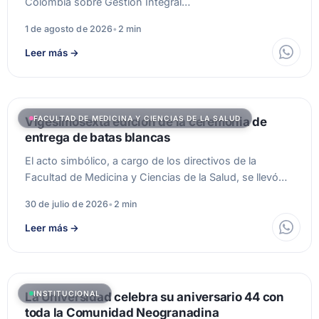
Colombia sobre Gestión Integral…
1 de agosto de 2026
•
2 min
Leer más
→
FACULTAD DE MEDICINA Y CIENCIAS DE LA SALUD
Vigesimosexta edición de la ceremonia de
entrega de batas blancas
El acto simbólico, a cargo de los directivos de la
Facultad de Medicina y Ciencias de la Salud, se llevó…
30 de julio de 2026
•
2 min
Leer más
→
INSTITUCIONAL
La Universidad celebra su aniversario 44 con
toda la Comunidad Neogranadina