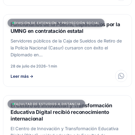
DIVISIÓN DE EXTENSIÓN Y PROYECCIÓN SOCIAL
Funcionarios de la Policía, capacitados por la
UMNG en contratación estatal
Servidores públicos de la Caja de Sueldos de Retiro de
la Policía Nacional (Casur) cursaron con éxito el
Diplomado en…
28 de julio de 2026
•
1 min
Leer más
→
FACULTAD DE ESTUDIOS A DISTANCIA
El Centro de Innovación y Transformación
Educativa Digital recibió reconocimiento
internacional
El Centro de Innovación y Transformación Educativa