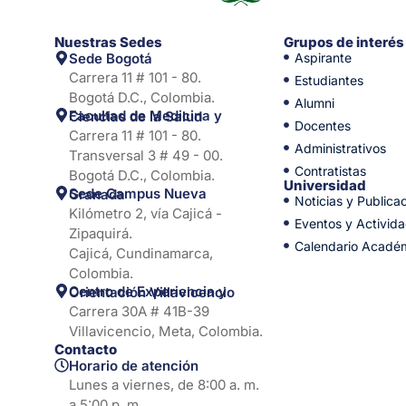
Nuestras Sedes
Grupos de interés
Sede Bogotá
Aspirante
Carrera 11 # 101 - 80.
Estudiantes
Bogotá D.C., Colombia.
Alumni
Facultad de Medicina y Ciencias de la Salud
Docentes
Carrera 11 # 101 - 80.
Administrativos
Transversal 3 # 49 - 00.
Contratistas
Bogotá D.C., Colombia.
Universidad
Sede Campus Nueva Granada
Noticias y Publica
Kilómetro 2, vía Cajicá -
Eventos y Activid
Zipaquirá.
Calendario Acadé
Cajicá, Cundinamarca,
Colombia.
Centro de Experiencia y Orientación Villavicencio
Carrera 30A # 41B-39
Villavicencio, Meta, Colombia.
Contacto
Horario de atención
Lunes a viernes, de 8:00 a. m.
a 5:00 p. m.