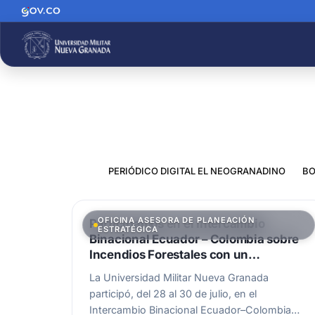
PERIÓDICO DIGITAL EL NEOGRANADINO
BO
OFICINA ASESORA DE PLANEACIÓN
Participamos en el Intercambio
ESTRATÉGICA
Binacional Ecuador – Colombia sobre
Incendios Forestales con un
importante proyecto
La Universidad Militar Nueva Granada
participó, del 28 al 30 de julio, en el
Intercambio Binacional Ecuador–Colombia