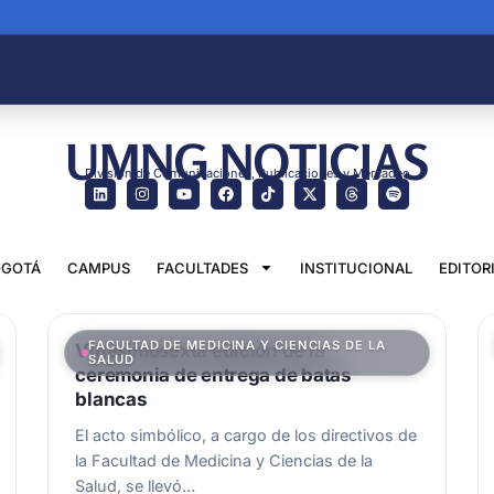
UMNG NOTICIAS
División de Comunicaciones, Publicaciones y Mercadeo
GOTÁ
CAMPUS
FACULTADES
INSTITUCIONAL
EDITOR
FACULTAD DE MEDICINA Y CIENCIAS DE LA
Vigesimosexta edición de la
SALUD
ceremonia de entrega de batas
blancas
El acto simbólico, a cargo de los directivos de
la Facultad de Medicina y Ciencias de la
Salud, se llevó…