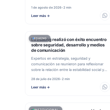
sobre Gestión Integral…
1 de agosto de 2026
•
2 min
Leer más
→
ESAENG
La Esaeng realizó con éxito encuentro
sobre seguridad, desarrollo y medios
de comunicación
Expertos en estrategia, seguridad y
comunicación se reunieron para reflexionar
sobre la relación entre la estabilidad social y
el progreso.…
28 de julio de 2026
•
2 min
Leer más
→
INSTITUCIONAL