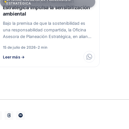
Oficina Asesora de Planeación
ESTRATÉGICA
Estratégica impulsa la sensibilización
ambiental
Bajo la premisa de que la sostenibilidad es
una responsabilidad compartida, la Oficina
Asesora de Planeación Estratégica, en alianza
con…
15 de julio de 2026
•
2 min
Leer más
→