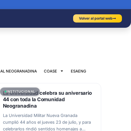
Volver al portal web
IAL NEOGRANADINA
COASE
ESAENG
INSTITUCIONAL
La Universidad celebra su aniversario
44 con toda la Comunidad
Neogranadina
La Universidad Militar Nueva Granada
cumplió 44 años el jueves 23 de julio, y para
celebrarlos rindió sentidos homenajes a…