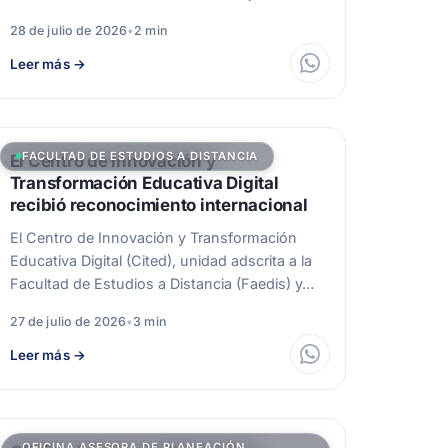
28 de julio de 2026
•
2 min
Leer más
→
FACULTAD DE ESTUDIOS A DISTANCIA
El Centro de Innovación y
Transformación Educativa Digital
recibió reconocimiento internacional
El Centro de Innovación y Transformación
Educativa Digital (Cited), unidad adscrita a la
Facultad de Estudios a Distancia (Faedis) y…
27 de julio de 2026
•
3 min
Leer más
→
OFICINA ASESORA DE PLANEACIÓN