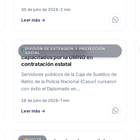
30 de julio de 2026
•
2 min
Leer más
→
DIVISIÓN DE EXTENSIÓN Y PROYECCIÓN
Funcionarios de la Policía,
SOCIAL
capacitados por la UMNG en
contratación estatal
Servidores públicos de la Caja de Sueldos de
Retiro de la Policía Nacional (Casur) cursaron
con éxito el Diplomado en…
28 de julio de 2026
•
1 min
Leer más
→
BOGOTÁ