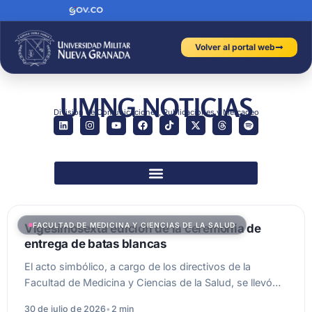
Volver al portal web
UMNG NOTICIAS
División de Comunicaciones, Publicaciones y Mercadeo
FACULTAD DE MEDICINA Y CIENCIAS DE LA SALUD
Vigesimosexta edición de la ceremonia de
entrega de batas blancas
El acto simbólico, a cargo de los directivos de la
Facultad de Medicina y Ciencias de la Salud, se llevó…
30 de julio de 2026
•
2 min