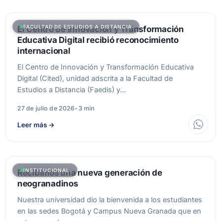
FACULTAD DE ESTUDIOS A DISTANCIA
El Centro de Innovación y Transformación
Educativa Digital recibió reconocimiento
internacional
El Centro de Innovación y Transformación Educativa
Digital (Cited), unidad adscrita a la Facultad de
Estudios a Distancia (Faedis) y…
27 de julio de 2026
•
3 min
Leer más
→
INSTITUCIONAL
Recibimos una nueva generación de
neogranadinos
Nuestra universidad dio la bienvenida a los estudiantes
en las sedes Bogotá y Campus Nueva Granada que en