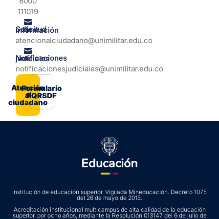
8000
111019
Solicitud de información
atencionalciudadano@unimilitar.edu.co
Notificaciones judiciales
notificacionesjudiciales@unimilitar.edu.co
Atención
Formulario
al
PQRSDF
ciudadano
Institución de educación superior. Vigilada Mineducación. Decreto 1075
del 26 de mayo de 2015.
Acreditación institucional multicampus de alta calidad de la educación
superior, por ocho años, mediante la Resolución 013147 del 6 de julio de