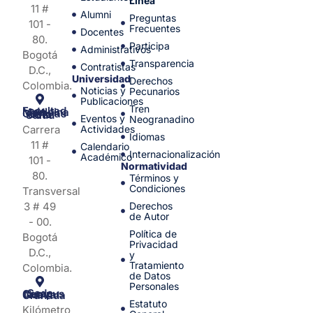
Línea
11 #
Alumni
Preguntas
101 -
Frecuentes
Docentes
80.
Participa
Administrativos
Bogotá
Transparencia
Contratistas
D.C.,
Universidad
Derechos
Colombia.
Noticias y
Pecunarios
Publicaciones
Tren
Facultad de Medicina y Ciencias de la Salud
Eventos y
Neogranadino
Carrera
Actividades
Idiomas
11 #
Calendario
Internacionalización
Académico
101 -
Normatividad
80.
Términos y
Condiciones
Transversal
3 # 49
Derechos
de Autor
- 00.
Política de
Bogotá
Privacidad
D.C.,
y
Tratamiento
Colombia.
de Datos
Personales
Sede Campus Nueva Granada
Estatuto
Kilómetro