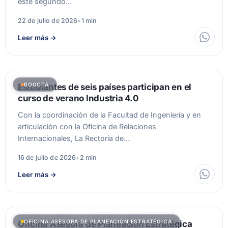
este segundo…
22 de julio de 2026
•
1 min
Leer más
→
BOGOTÁ
Estudiantes de seis países participan en el
curso de verano Industria 4.0
Con la coordinación de la Facultad de Ingeniería y en
articulación con la Oficina de Relaciones
Internacionales, La Rectoría de…
16 de julio de 2026
•
2 min
Leer más
→
OFICINA ASESORA DE PLANEACIÓN ESTRATÉGICA
Oficina Asesora de Planeación Estratégica