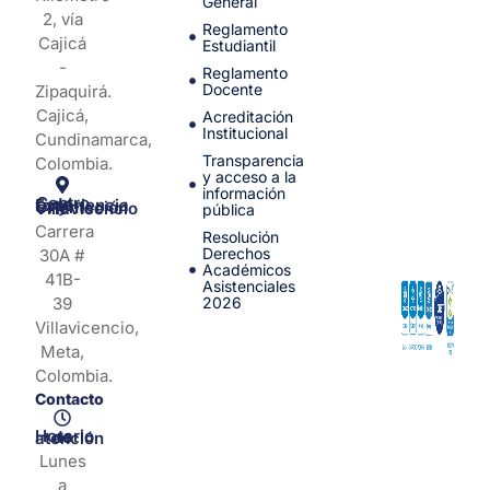
General
2, vía
Reglamento
Cajicá
Estudiantil
-
Reglamento
Docente
Zipaquirá.
Cajicá,
Acreditación
Institucional
Cundinamarca,
Transparencia
Colombia.
y acceso a la
información
Centro de Experiencia y Orientación Villavicencio
pública
Carrera
Resolución
Derechos
30A #
Académicos
41B-
Asistenciales
39
2026
Villavicencio,
Meta,
Colombia.
Contacto
Horario de atención
Lunes
a