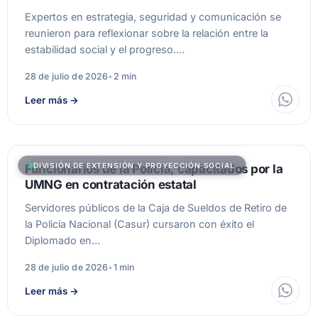
Expertos en estrategia, seguridad y comunicación se
reunieron para reflexionar sobre la relación entre la
estabilidad social y el progreso.…
28 de julio de 2026
•
2 min
Leer más
→
DIVISIÓN DE EXTENSIÓN Y PROYECCIÓN SOCIAL
Funcionarios de la Policía, capacitados por la
UMNG en contratación estatal
Servidores públicos de la Caja de Sueldos de Retiro de
la Policía Nacional (Casur) cursaron con éxito el
Diplomado en…
28 de julio de 2026
•
1 min
Leer más
→