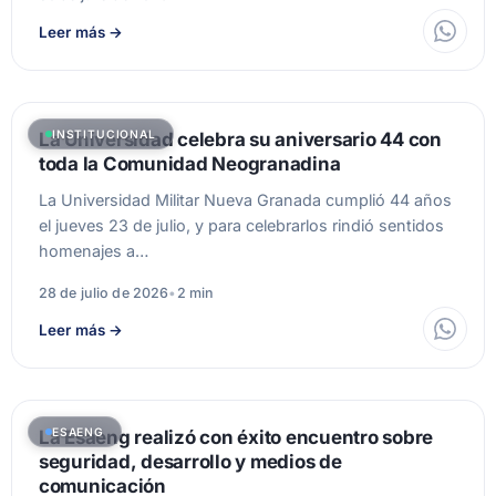
Leer más
→
INSTITUCIONAL
La Universidad celebra su aniversario 44 con
toda la Comunidad Neogranadina
La Universidad Militar Nueva Granada cumplió 44 años
el jueves 23 de julio, y para celebrarlos rindió sentidos
homenajes a…
28 de julio de 2026
•
2 min
Leer más
→
ESAENG
La Esaeng realizó con éxito encuentro sobre
seguridad, desarrollo y medios de
comunicación