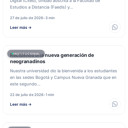
Digital (Cited), unidad adscrita a la Facultad de
Estudios a Distancia (Faedis) y…
27 de julio de 2026
•
3 min
Leer más
→
INSTITUCIONAL
Recibimos una nueva generación de
neogranadinos
Nuestra universidad dio la bienvenida a los estudiantes
en las sedes Bogotá y Campus Nueva Granada que en
este segundo…
22 de julio de 2026
•
1 min
Leer más
→