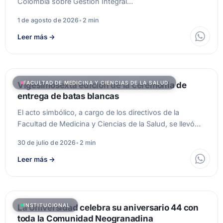
Colombia sobre Gestión Integral…
1 de agosto de 2026
•
2 min
Leer más
→
FACULTAD DE MEDICINA Y CIENCIAS DE LA SALUD
Vigesimosexta edición de la ceremonia de
entrega de batas blancas
El acto simbólico, a cargo de los directivos de la
Facultad de Medicina y Ciencias de la Salud, se llevó…
30 de julio de 2026
•
2 min
Leer más
→
INSTITUCIONAL
La Universidad celebra su aniversario 44 con
toda la Comunidad Neogranadina