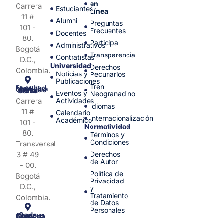
en
Carrera
Estudiantes
Línea
11 #
Alumni
Preguntas
101 -
Frecuentes
Docentes
80.
Participa
Administrativos
Bogotá
Transparencia
Contratistas
D.C.,
Universidad
Derechos
Colombia.
Noticias y
Pecunarios
Publicaciones
Tren
Facultad de Medicina y Ciencias de la Salud
Eventos y
Neogranadino
Carrera
Actividades
Idiomas
11 #
Calendario
Internacionalización
Académico
101 -
Normatividad
80.
Términos y
Condiciones
Transversal
3 # 49
Derechos
de Autor
- 00.
Política de
Bogotá
Privacidad
D.C.,
y
Tratamiento
Colombia.
de Datos
Personales
Sede Campus Nueva Granada