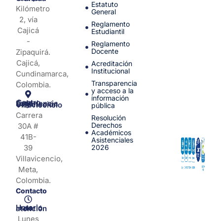
Estatuto
Kilómetro
General
2, vía
Reglamento
Cajicá
Estudiantil
-
Reglamento
Docente
Zipaquirá.
Cajicá,
Acreditación
Institucional
Cundinamarca,
Transparencia
Colombia.
y acceso a la
información
Centro de Experiencia y Orientación Villavicencio
pública
Carrera
Resolución
Derechos
30A #
Académicos
41B-
Asistenciales
39
2026
Villavicencio,
Meta,
Colombia.
Contacto
Horario de atención
Lunes