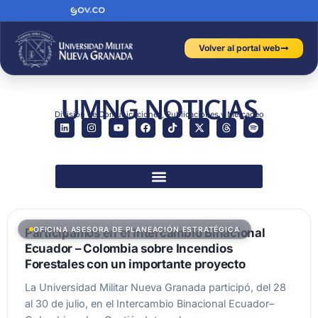
Volver al portal web
UMNG NOTICIAS
División de Comunicaciones, Publicaciones y Mercadeo
OFICINA ASESORA DE PLANEACIÓN ESTRATÉGICA
Participamos en el Intercambio Binacional
Ecuador – Colombia sobre Incendios
Forestales con un importante proyecto
La Universidad Militar Nueva Granada participó, del 28
al 30 de julio, en el Intercambio Binacional Ecuador–