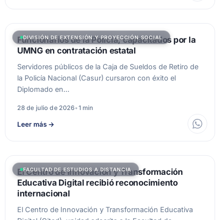
DIVISIÓN DE EXTENSIÓN Y PROYECCIÓN SOCIAL
Funcionarios de la Policía, capacitados por la
UMNG en contratación estatal
Servidores públicos de la Caja de Sueldos de Retiro de
la Policía Nacional (Casur) cursaron con éxito el
Diplomado en…
28 de julio de 2026
•
1 min
Leer más
→
FACULTAD DE ESTUDIOS A DISTANCIA
El Centro de Innovación y Transformación
Educativa Digital recibió reconocimiento
internacional
El Centro de Innovación y Transformación Educativa