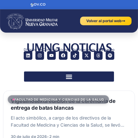
Volver al portal web
UMNG NOTICIAS
División de Comunicaciones, Publicaciones y Mercadeo
FACULTAD DE MEDICINA Y CIENCIAS DE LA SALUD
Vigesimosexta edición de la ceremonia de
entrega de batas blancas
El acto simbólico, a cargo de los directivos de la
Facultad de Medicina y Ciencias de la Salud, se llevó…
30 de julio de 2026
•
2 min