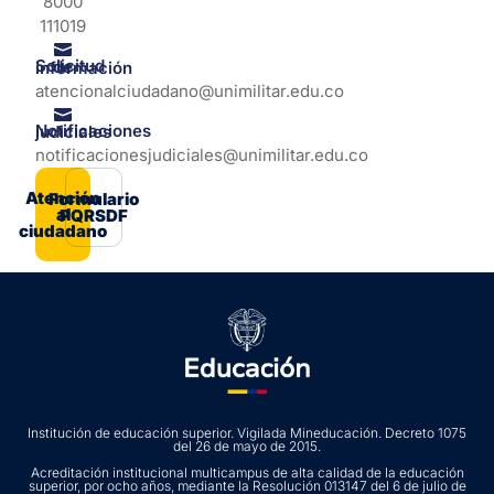
8000
111019
Solicitud de información
atencionalciudadano@unimilitar.edu.co
Notificaciones judiciales
notificacionesjudiciales@unimilitar.edu.co
Atención
Formulario
al
PQRSDF
ciudadano
Institución de educación superior. Vigilada Mineducación. Decreto 1075
del 26 de mayo de 2015.
Acreditación institucional multicampus de alta calidad de la educación
superior, por ocho años, mediante la Resolución 013147 del 6 de julio de