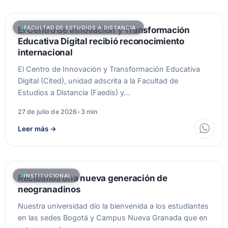
FACULTAD DE ESTUDIOS A DISTANCIA
El Centro de Innovación y Transformación
Educativa Digital recibió reconocimiento
internacional
El Centro de Innovación y Transformación Educativa
Digital (Cited), unidad adscrita a la Facultad de
Estudios a Distancia (Faedis) y…
27 de julio de 2026
•
3 min
Leer más
→
INSTITUCIONAL
Recibimos una nueva generación de
neogranadinos
Nuestra universidad dio la bienvenida a los estudiantes
en las sedes Bogotá y Campus Nueva Granada que en