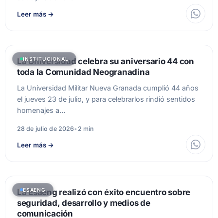
Leer más
→
INSTITUCIONAL
La Universidad celebra su aniversario 44 con
toda la Comunidad Neogranadina
La Universidad Militar Nueva Granada cumplió 44 años
el jueves 23 de julio, y para celebrarlos rindió sentidos
homenajes a…
28 de julio de 2026
•
2 min
Leer más
→
ESAENG
La Esaeng realizó con éxito encuentro sobre
seguridad, desarrollo y medios de
comunicación