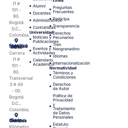
Línea
11 #
Alumni
Preguntas
101 -
Frecuentes
Docentes
80.
Participa
Administrativos
Bogotá
Transparencia
Contratistas
D.C.,
Universidad
Derechos
Colombia.
Noticias y
Pecunarios
Publicaciones
Tren
Facultad de Medicina y Ciencias de la Salud
Eventos y
Neogranadino
Carrera
Actividades
Idiomas
11 #
Calendario
Internacionalización
Académico
101 -
Normatividad
80.
Términos y
Condiciones
Transversal
3 # 49
Derechos
de Autor
- 00.
Política de
Bogotá
Privacidad
D.C.,
y
Tratamiento
Colombia.
de Datos
Personales
Sede Campus Nueva Granada
Estatuto
Kilómetro