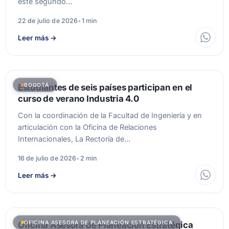
este segundo…
22 de julio de 2026
•
1 min
Leer más
→
BOGOTÁ
Estudiantes de seis países participan en el
curso de verano Industria 4.0
Con la coordinación de la Facultad de Ingeniería y en
articulación con la Oficina de Relaciones
Internacionales, La Rectoría de…
16 de julio de 2026
•
2 min
Leer más
→
OFICINA ASESORA DE PLANEACIÓN ESTRATÉGICA
Oficina Asesora de Planeación Estratégica