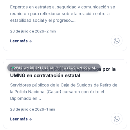
Expertos en estrategia, seguridad y comunicación se
reunieron para reflexionar sobre la relación entre la
estabilidad social y el progreso.…
28 de julio de 2026
•
2 min
Leer más
→
DIVISIÓN DE EXTENSIÓN Y PROYECCIÓN SOCIAL
Funcionarios de la Policía, capacitados por la
UMNG en contratación estatal
Servidores públicos de la Caja de Sueldos de Retiro de
la Policía Nacional (Casur) cursaron con éxito el
Diplomado en…
28 de julio de 2026
•
1 min
Leer más
→