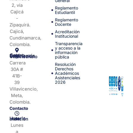
General
2, vía
Reglamento
Cajicá
Estudiantil
-
Reglamento
Docente
Zipaquirá.
Cajicá,
Acreditación
Institucional
Cundinamarca,
Transparencia
Colombia.
y acceso a la
información
Centro de Experiencia y Orientación Villavicencio
pública
Carrera
Resolución
Derechos
30A #
Académicos
41B-
Asistenciales
39
2026
Villavicencio,
Meta,
Colombia.
Contacto
Horario de atención
Lunes
a