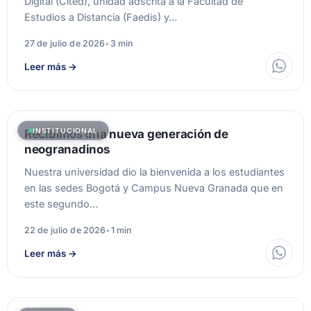
Digital (Cited), unidad adscrita a la Facultad de
Estudios a Distancia (Faedis) y…
27 de julio de 2026
•
3 min
Leer más
→
INSTITUCIONAL
Recibimos una nueva generación de
neogranadinos
Nuestra universidad dio la bienvenida a los estudiantes
en las sedes Bogotá y Campus Nueva Granada que en
este segundo…
22 de julio de 2026
•
1 min
Leer más
→