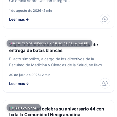
Colombia sobre Gestión Integral…
1 de agosto de 2026
•
2 min
Leer más
→
FACULTAD DE MEDICINA Y CIENCIAS DE LA SALUD
Vigesimosexta edición de la ceremonia de
entrega de batas blancas
El acto simbólico, a cargo de los directivos de la
Facultad de Medicina y Ciencias de la Salud, se llevó…
30 de julio de 2026
•
2 min
Leer más
→
INSTITUCIONAL
La Universidad celebra su aniversario 44 con
toda la Comunidad Neogranadina