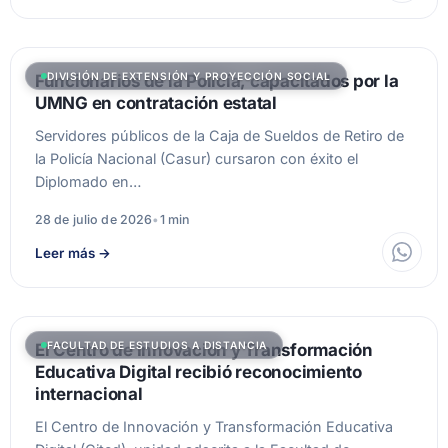
DIVISIÓN DE EXTENSIÓN Y PROYECCIÓN SOCIAL
Funcionarios de la Policía, capacitados por la
UMNG en contratación estatal
Servidores públicos de la Caja de Sueldos de Retiro de
la Policía Nacional (Casur) cursaron con éxito el
Diplomado en…
28 de julio de 2026
•
1 min
Leer más
→
FACULTAD DE ESTUDIOS A DISTANCIA
El Centro de Innovación y Transformación
Educativa Digital recibió reconocimiento
internacional
El Centro de Innovación y Transformación Educativa