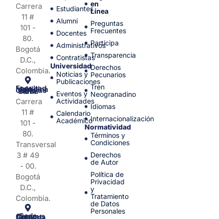
en
Carrera
Estudiantes
Línea
11 #
Alumni
Preguntas
101 -
Frecuentes
Docentes
80.
Participa
Administrativos
Bogotá
Transparencia
Contratistas
D.C.,
Universidad
Derechos
Colombia.
Noticias y
Pecunarios
Publicaciones
Tren
Facultad de Medicina y Ciencias de la Salud
Eventos y
Neogranadino
Carrera
Actividades
Idiomas
11 #
Calendario
Internacionalización
Académico
101 -
Normatividad
80.
Términos y
Condiciones
Transversal
3 # 49
Derechos
de Autor
- 00.
Política de
Bogotá
Privacidad
D.C.,
y
Tratamiento
Colombia.
de Datos
Personales
Sede Campus Nueva Granada