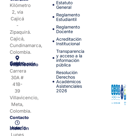
Estatuto
Kilómetro
General
2, vía
Reglamento
Cajicá
Estudiantil
-
Reglamento
Docente
Zipaquirá.
Cajicá,
Acreditación
Institucional
Cundinamarca,
Transparencia
Colombia.
y acceso a la
información
Centro de Experiencia y Orientación Villavicencio
pública
Carrera
Resolución
Derechos
30A #
Académicos
41B-
Asistenciales
39
2026
Villavicencio,
Meta,
Colombia.
Contacto
Horario de atención
Lunes