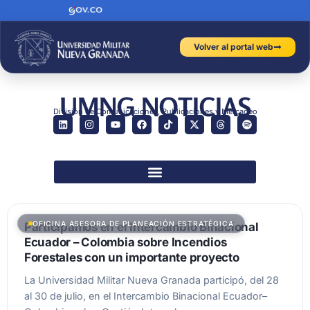
Volver al portal web
UMNG NOTICIAS
División de Comunicaciones, Publicaciones y Mercadeo
OFICINA ASESORA DE PLANEACIÓN ESTRATÉGICA
Participamos en el Intercambio Binacional
Ecuador – Colombia sobre Incendios
Forestales con un importante proyecto
La Universidad Militar Nueva Granada participó, del 28
al 30 de julio, en el Intercambio Binacional Ecuador–