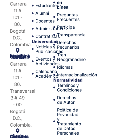
en
Carrera
Estudiantes
Línea
11 #
Alumni
Preguntas
101 -
Frecuentes
Docentes
80.
Participa
Administrativos
Bogotá
Transparencia
Contratistas
D.C.,
Universidad
Derechos
Colombia.
Noticias y
Pecunarios
Publicaciones
Tren
Facultad de Medicina y Ciencias de la Salud
Eventos y
Neogranadino
Carrera
Actividades
Idiomas
11 #
Calendario
Internacionalización
Académico
101 -
Normatividad
80.
Términos y
Condiciones
Transversal
3 # 49
Derechos
de Autor
- 00.
Política de
Bogotá
Privacidad
D.C.,
y
Tratamiento
Colombia.
de Datos
Personales
Sede Campus Nueva Granada