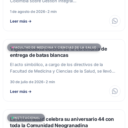
Colombia sobre Gestión Integral…
1 de agosto de 2026
•
2 min
Leer más
→
FACULTAD DE MEDICINA Y CIENCIAS DE LA SALUD
Vigesimosexta edición de la ceremonia de
entrega de batas blancas
El acto simbólico, a cargo de los directivos de la
Facultad de Medicina y Ciencias de la Salud, se llevó…
30 de julio de 2026
•
2 min
Leer más
→
INSTITUCIONAL
La Universidad celebra su aniversario 44 con
toda la Comunidad Neogranadina