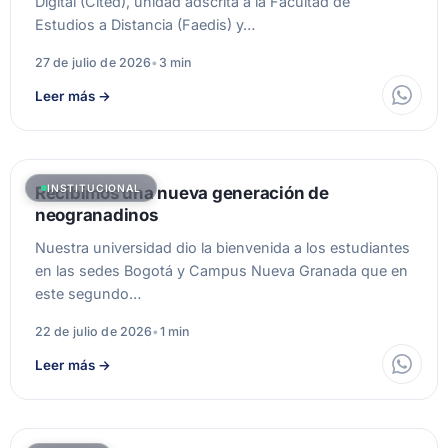
Digital (Cited), unidad adscrita a la Facultad de
Estudios a Distancia (Faedis) y…
27 de julio de 2026
•
3 min
Leer más
→
INSTITUCIONAL
Recibimos una nueva generación de
neogranadinos
Nuestra universidad dio la bienvenida a los estudiantes
en las sedes Bogotá y Campus Nueva Granada que en
este segundo…
22 de julio de 2026
•
1 min
Leer más
→