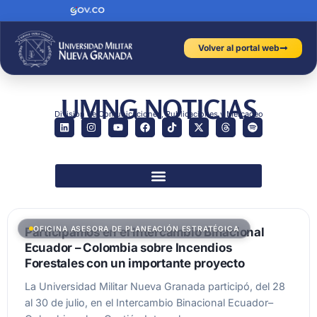
Volver al portal web
UMNG NOTICIAS
División de Comunicaciones, Publicaciones y Mercadeo
OFICINA ASESORA DE PLANEACIÓN ESTRATÉGICA
Participamos en el Intercambio Binacional
Ecuador – Colombia sobre Incendios
Forestales con un importante proyecto
La Universidad Militar Nueva Granada participó, del 28
al 30 de julio, en el Intercambio Binacional Ecuador–