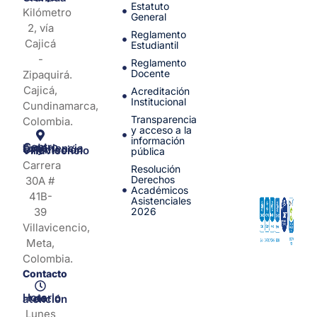
Estatuto
Kilómetro
General
2, vía
Reglamento
Cajicá
Estudiantil
-
Reglamento
Docente
Zipaquirá.
Cajicá,
Acreditación
Institucional
Cundinamarca,
Transparencia
Colombia.
y acceso a la
información
Centro de Experiencia y Orientación Villavicencio
pública
Carrera
Resolución
Derechos
30A #
Académicos
41B-
Asistenciales
39
2026
Villavicencio,
Meta,
Colombia.
Contacto
Horario de atención
Lunes