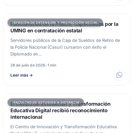
DIVISIÓN DE EXTENSIÓN Y PROYECCIÓN SOCIAL
Funcionarios de la Policía, capacitados por la
UMNG en contratación estatal
Servidores públicos de la Caja de Sueldos de Retiro de
la Policía Nacional (Casur) cursaron con éxito el
Diplomado en…
28 de julio de 2026
•
1 min
Leer más
→
FACULTAD DE ESTUDIOS A DISTANCIA
El Centro de Innovación y Transformación
Educativa Digital recibió reconocimiento
internacional
El Centro de Innovación y Transformación Educativa