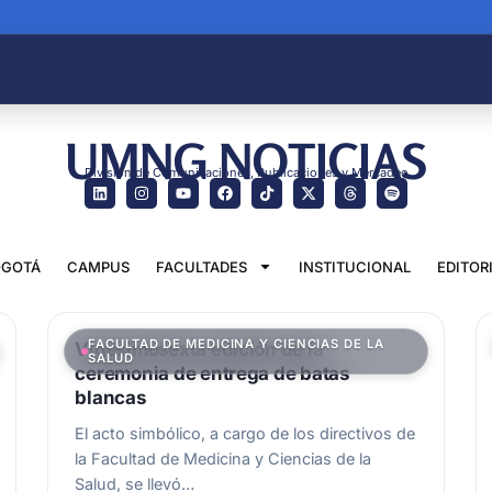
UMNG NOTICIAS
División de Comunicaciones, Publicaciones y Mercadeo
GOTÁ
CAMPUS
FACULTADES
INSTITUCIONAL
EDITOR
FACULTAD DE MEDICINA Y CIENCIAS DE LA
Vigesimosexta edición de la
SALUD
ceremonia de entrega de batas
blancas
El acto simbólico, a cargo de los directivos de
la Facultad de Medicina y Ciencias de la
Salud, se llevó…