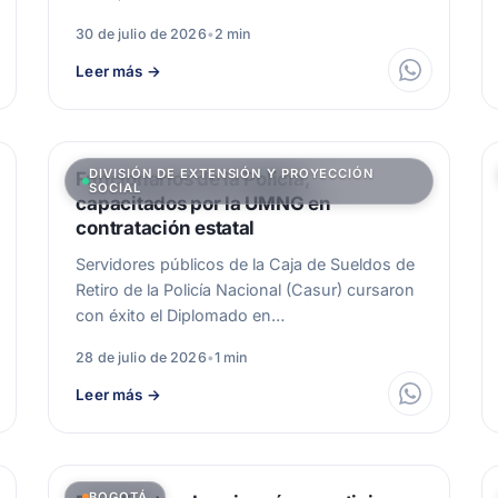
30 de julio de 2026
•
2 min
Leer más
→
DIVISIÓN DE EXTENSIÓN Y PROYECCIÓN
Funcionarios de la Policía,
SOCIAL
capacitados por la UMNG en
contratación estatal
Servidores públicos de la Caja de Sueldos de
Retiro de la Policía Nacional (Casur) cursaron
con éxito el Diplomado en…
28 de julio de 2026
•
1 min
Leer más
→
BOGOTÁ