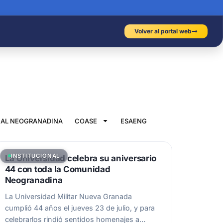
Volver al portal web
IAL NEOGRANADINA
COASE
ESAENG
INSTITUCIONAL
La Universidad celebra su aniversario
44 con toda la Comunidad
Neogranadina
La Universidad Militar Nueva Granada
cumplió 44 años el jueves 23 de julio, y para
celebrarlos rindió sentidos homenajes a…