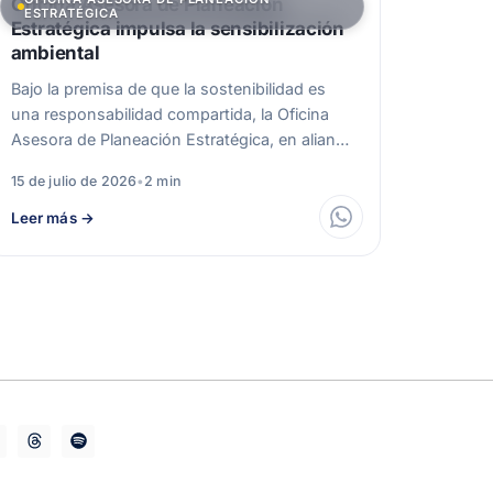
Oficina Asesora de Planeación
ESTRATÉGICA
Estratégica impulsa la sensibilización
ambiental
Bajo la premisa de que la sostenibilidad es
una responsabilidad compartida, la Oficina
Asesora de Planeación Estratégica, en alianza
con…
15 de julio de 2026
•
2 min
Leer más
→