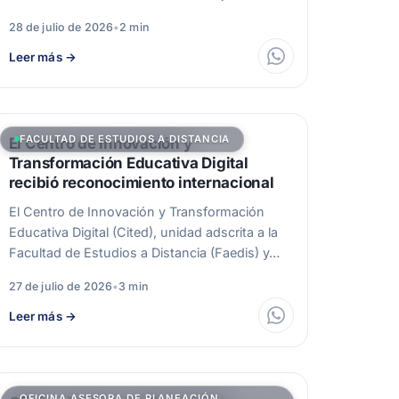
28 de julio de 2026
•
2 min
Leer más
→
FACULTAD DE ESTUDIOS A DISTANCIA
El Centro de Innovación y
Transformación Educativa Digital
recibió reconocimiento internacional
El Centro de Innovación y Transformación
Educativa Digital (Cited), unidad adscrita a la
Facultad de Estudios a Distancia (Faedis) y…
27 de julio de 2026
•
3 min
Leer más
→
OFICINA ASESORA DE PLANEACIÓN