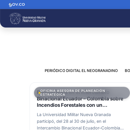
PERIÓDICO DIGITAL EL NEOGRANADINO
BO
OFICINA ASESORA DE PLANEACIÓN
Participamos en el Intercambio
ESTRATÉGICA
Binacional Ecuador – Colombia sobre
Incendios Forestales con un
importante proyecto
La Universidad Militar Nueva Granada
participó, del 28 al 30 de julio, en el
Intercambio Binacional Ecuador–Colombia