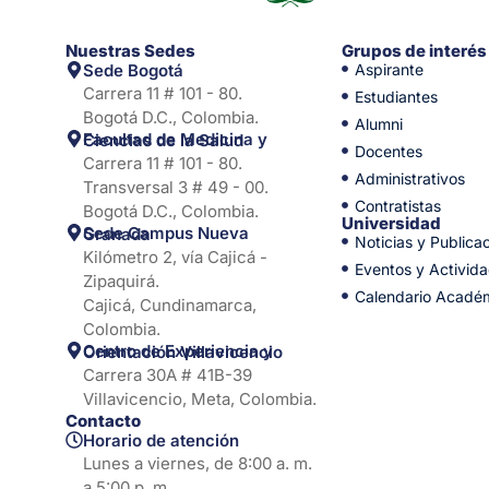
Nuestras Sedes
Grupos de interés
Sede Bogotá
Aspirante
Carrera 11 # 101 - 80.
Estudiantes
Bogotá D.C., Colombia.
Alumni
Facultad de Medicina y Ciencias de la Salud
Docentes
Carrera 11 # 101 - 80.
Administrativos
Transversal 3 # 49 - 00.
Contratistas
Bogotá D.C., Colombia.
Universidad
Sede Campus Nueva Granada
Noticias y Publica
Kilómetro 2, vía Cajicá -
Eventos y Activid
Zipaquirá.
Calendario Acadé
Cajicá, Cundinamarca,
Colombia.
Centro de Experiencia y Orientación Villavicencio
Carrera 30A # 41B-39
Villavicencio, Meta, Colombia.
Contacto
Horario de atención
Lunes a viernes, de 8:00 a. m.
a 5:00 p. m.