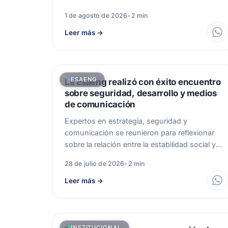
sobre Gestión Integral…
1 de agosto de 2026
•
2 min
Leer más
→
ESAENG
La Esaeng realizó con éxito encuentro
sobre seguridad, desarrollo y medios
de comunicación
Expertos en estrategia, seguridad y
comunicación se reunieron para reflexionar
sobre la relación entre la estabilidad social y
el progreso.…
28 de julio de 2026
•
2 min
Leer más
→
INSTITUCIONAL