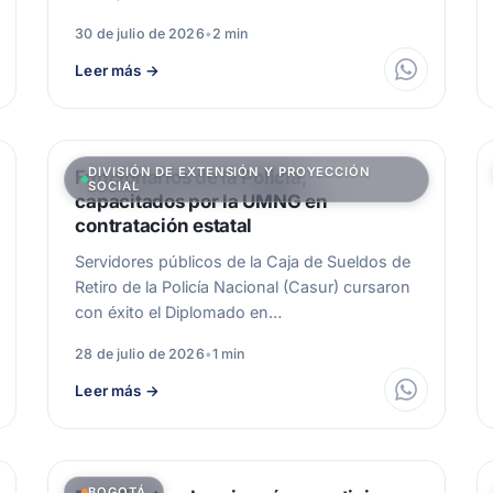
30 de julio de 2026
•
2 min
Leer más
→
DIVISIÓN DE EXTENSIÓN Y PROYECCIÓN
Funcionarios de la Policía,
SOCIAL
capacitados por la UMNG en
contratación estatal
Servidores públicos de la Caja de Sueldos de
Retiro de la Policía Nacional (Casur) cursaron
con éxito el Diplomado en…
28 de julio de 2026
•
1 min
Leer más
→
BOGOTÁ