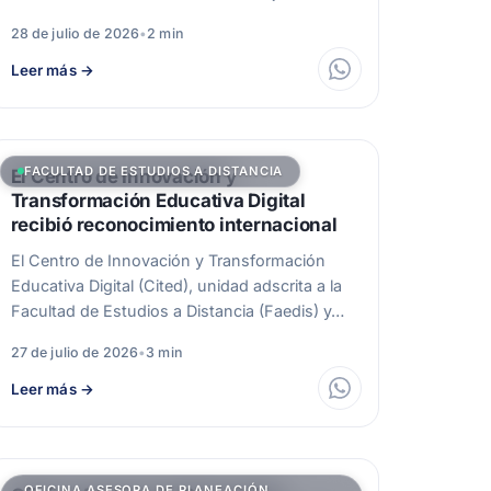
28 de julio de 2026
•
2 min
Leer más
→
FACULTAD DE ESTUDIOS A DISTANCIA
El Centro de Innovación y
Transformación Educativa Digital
recibió reconocimiento internacional
El Centro de Innovación y Transformación
Educativa Digital (Cited), unidad adscrita a la
Facultad de Estudios a Distancia (Faedis) y…
27 de julio de 2026
•
3 min
Leer más
→
OFICINA ASESORA DE PLANEACIÓN