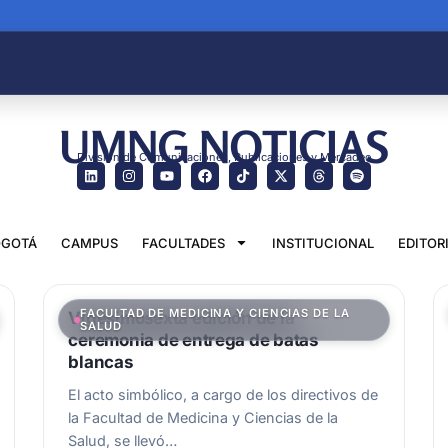
UMNG NOTICIAS
División de Comunicaciones, Publicaciones y Mercadeo
GOTÁ
CAMPUS
FACULTADES
INSTITUCIONAL
EDITOR
FACULTAD DE MEDICINA Y CIENCIAS DE LA
Vigesimosexta edición de la
SALUD
ceremonia de entrega de batas
blancas
El acto simbólico, a cargo de los directivos de
la Facultad de Medicina y Ciencias de la
Salud, se llevó…