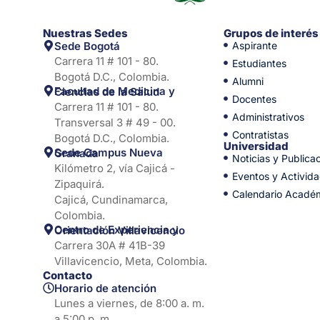
Nuestras Sedes
Grupos de interés
Sede Bogotá
Aspirante
Carrera 11 # 101 - 80.
Estudiantes
Bogotá D.C., Colombia.
Alumni
Facultad de Medicina y Ciencias de la Salud
Docentes
Carrera 11 # 101 - 80.
Administrativos
Transversal 3 # 49 - 00.
Contratistas
Bogotá D.C., Colombia.
Universidad
Sede Campus Nueva Granada
Noticias y Publica
Kilómetro 2, vía Cajicá -
Eventos y Activid
Zipaquirá.
Calendario Acadé
Cajicá, Cundinamarca,
Colombia.
Centro de Experiencia y Orientación Villavicencio
Carrera 30A # 41B-39
Villavicencio, Meta, Colombia.
Contacto
Horario de atención
Lunes a viernes, de 8:00 a. m.
a 5:00 p. m.