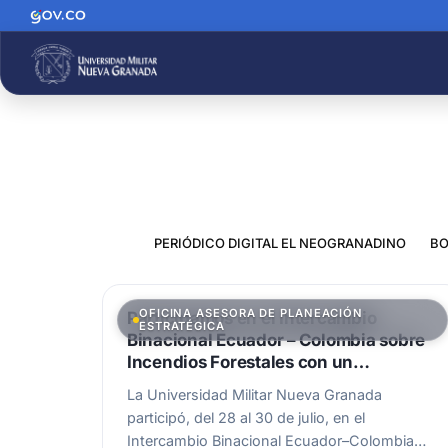
PERIÓDICO DIGITAL EL NEOGRANADINO
BO
OFICINA ASESORA DE PLANEACIÓN
Participamos en el Intercambio
ESTRATÉGICA
Binacional Ecuador – Colombia sobre
Incendios Forestales con un
importante proyecto
La Universidad Militar Nueva Granada
participó, del 28 al 30 de julio, en el
Intercambio Binacional Ecuador–Colombia