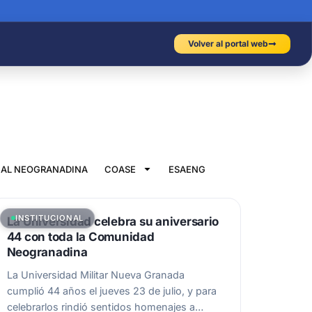
Volver al portal web
IAL NEOGRANADINA
COASE
ESAENG
INSTITUCIONAL
La Universidad celebra su aniversario
44 con toda la Comunidad
Neogranadina
La Universidad Militar Nueva Granada
cumplió 44 años el jueves 23 de julio, y para
celebrarlos rindió sentidos homenajes a…