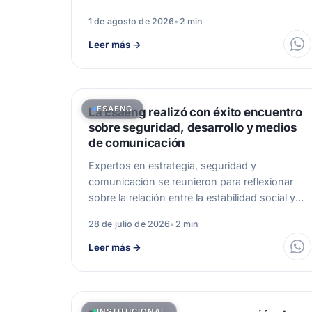
sobre Gestión Integral…
1 de agosto de 2026
•
2 min
Leer más
→
ESAENG
La Esaeng realizó con éxito encuentro
sobre seguridad, desarrollo y medios
de comunicación
Expertos en estrategia, seguridad y
comunicación se reunieron para reflexionar
sobre la relación entre la estabilidad social y
el progreso.…
28 de julio de 2026
•
2 min
Leer más
→
INSTITUCIONAL