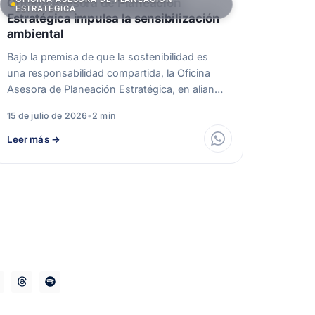
Oficina Asesora de Planeación
ESTRATÉGICA
Estratégica impulsa la sensibilización
ambiental
Bajo la premisa de que la sostenibilidad es
una responsabilidad compartida, la Oficina
Asesora de Planeación Estratégica, en alianza
con…
15 de julio de 2026
•
2 min
Leer más
→