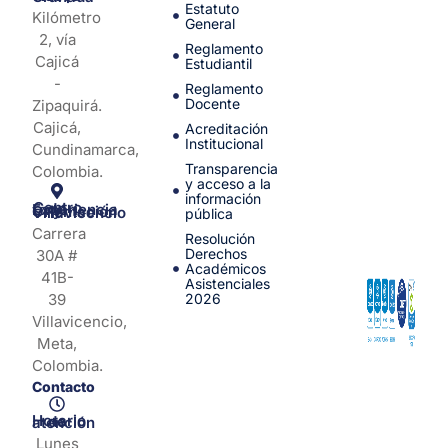
Estatuto
Kilómetro
General
2, vía
Reglamento
Cajicá
Estudiantil
-
Reglamento
Docente
Zipaquirá.
Cajicá,
Acreditación
Institucional
Cundinamarca,
Transparencia
Colombia.
y acceso a la
información
Centro de Experiencia y Orientación Villavicencio
pública
Carrera
Resolución
Derechos
30A #
Académicos
41B-
Asistenciales
39
2026
Villavicencio,
Meta,
Colombia.
Contacto
Horario de atención
Lunes