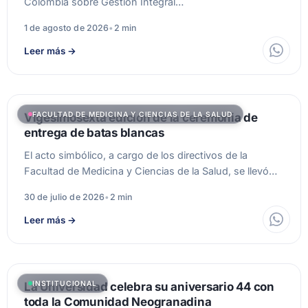
Colombia sobre Gestión Integral…
1 de agosto de 2026
•
2 min
Leer más
→
FACULTAD DE MEDICINA Y CIENCIAS DE LA SALUD
Vigesimosexta edición de la ceremonia de
entrega de batas blancas
El acto simbólico, a cargo de los directivos de la
Facultad de Medicina y Ciencias de la Salud, se llevó…
30 de julio de 2026
•
2 min
Leer más
→
INSTITUCIONAL
La Universidad celebra su aniversario 44 con
toda la Comunidad Neogranadina