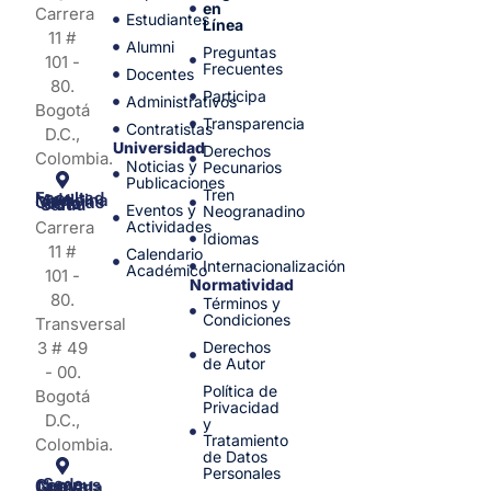
en
Carrera
Estudiantes
Línea
11 #
Alumni
Preguntas
101 -
Frecuentes
Docentes
80.
Participa
Administrativos
Bogotá
Transparencia
Contratistas
D.C.,
Universidad
Derechos
Colombia.
Noticias y
Pecunarios
Publicaciones
Tren
Facultad de Medicina y Ciencias de la Salud
Eventos y
Neogranadino
Carrera
Actividades
Idiomas
11 #
Calendario
Internacionalización
Académico
101 -
Normatividad
80.
Términos y
Condiciones
Transversal
3 # 49
Derechos
de Autor
- 00.
Política de
Bogotá
Privacidad
D.C.,
y
Tratamiento
Colombia.
de Datos
Personales
Sede Campus Nueva Granada