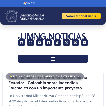
Volver al portal web
UMNG NOTICIAS
División de Comunicaciones, Publicaciones y Mercadeo
OFICINA ASESORA DE PLANEACIÓN ESTRATÉGICA
Participamos en el Intercambio Binacional
Ecuador – Colombia sobre Incendios
Forestales con un importante proyecto
La Universidad Militar Nueva Granada participó, del 28
al 30 de julio, en el Intercambio Binacional Ecuador–