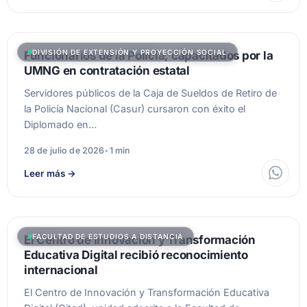
DIVISIÓN DE EXTENSIÓN Y PROYECCIÓN SOCIAL
Funcionarios de la Policía, capacitados por la
UMNG en contratación estatal
Servidores públicos de la Caja de Sueldos de Retiro de
la Policía Nacional (Casur) cursaron con éxito el
Diplomado en…
28 de julio de 2026
•
1 min
Leer más
→
FACULTAD DE ESTUDIOS A DISTANCIA
El Centro de Innovación y Transformación
Educativa Digital recibió reconocimiento
internacional
El Centro de Innovación y Transformación Educativa