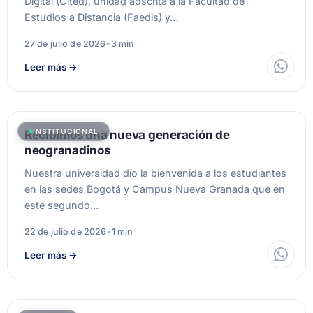
Digital (Cited), unidad adscrita a la Facultad de
Estudios a Distancia (Faedis) y…
27 de julio de 2026
•
3 min
Leer más
→
INSTITUCIONAL
Recibimos una nueva generación de
neogranadinos
Nuestra universidad dio la bienvenida a los estudiantes
en las sedes Bogotá y Campus Nueva Granada que en
este segundo…
22 de julio de 2026
•
1 min
Leer más
→