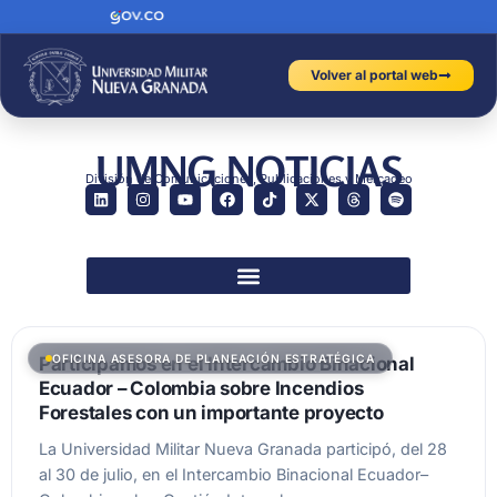
Volver al portal web
UMNG NOTICIAS
División de Comunicaciones, Publicaciones y Mercadeo
OFICINA ASESORA DE PLANEACIÓN ESTRATÉGICA
Participamos en el Intercambio Binacional
Ecuador – Colombia sobre Incendios
Forestales con un importante proyecto
La Universidad Militar Nueva Granada participó, del 28
al 30 de julio, en el Intercambio Binacional Ecuador–