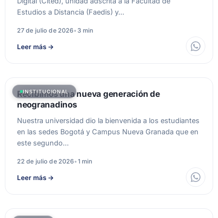
Digital (Cited), unidad adscrita a la Facultad de
Estudios a Distancia (Faedis) y…
27 de julio de 2026
•
3 min
Leer más
→
INSTITUCIONAL
Recibimos una nueva generación de
neogranadinos
Nuestra universidad dio la bienvenida a los estudiantes
en las sedes Bogotá y Campus Nueva Granada que en
este segundo…
22 de julio de 2026
•
1 min
Leer más
→