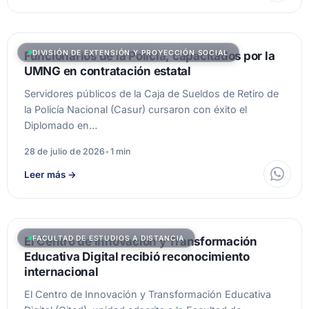
DIVISIÓN DE EXTENSIÓN Y PROYECCIÓN SOCIAL
Funcionarios de la Policía, capacitados por la
UMNG en contratación estatal
Servidores públicos de la Caja de Sueldos de Retiro de
la Policía Nacional (Casur) cursaron con éxito el
Diplomado en…
28 de julio de 2026
•
1 min
Leer más
→
FACULTAD DE ESTUDIOS A DISTANCIA
El Centro de Innovación y Transformación
Educativa Digital recibió reconocimiento
internacional
El Centro de Innovación y Transformación Educativa