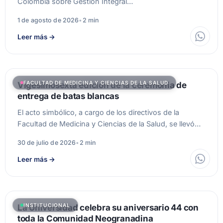
Colombia sobre Gestión Integral…
1 de agosto de 2026
•
2 min
Leer más
→
FACULTAD DE MEDICINA Y CIENCIAS DE LA SALUD
Vigesimosexta edición de la ceremonia de
entrega de batas blancas
El acto simbólico, a cargo de los directivos de la
Facultad de Medicina y Ciencias de la Salud, se llevó…
30 de julio de 2026
•
2 min
Leer más
→
INSTITUCIONAL
La Universidad celebra su aniversario 44 con
toda la Comunidad Neogranadina