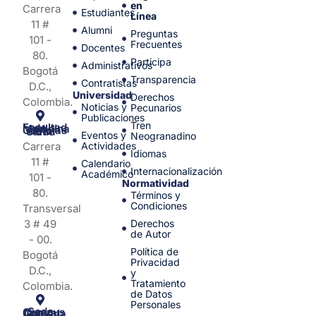
en
Carrera
Estudiantes
Línea
11 #
Alumni
Preguntas
101 -
Frecuentes
Docentes
80.
Participa
Administrativos
Bogotá
Transparencia
Contratistas
D.C.,
Universidad
Derechos
Colombia.
Noticias y
Pecunarios
Publicaciones
Tren
Facultad de Medicina y Ciencias de la Salud
Eventos y
Neogranadino
Carrera
Actividades
Idiomas
11 #
Calendario
Internacionalización
Académico
101 -
Normatividad
80.
Términos y
Condiciones
Transversal
3 # 49
Derechos
de Autor
- 00.
Política de
Bogotá
Privacidad
D.C.,
y
Tratamiento
Colombia.
de Datos
Personales
Sede Campus Nueva Granada