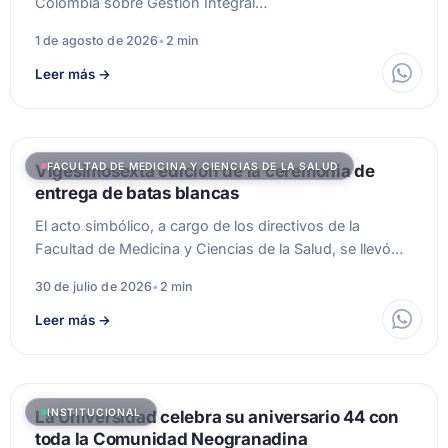
Colombia sobre Gestión Integral…
1 de agosto de 2026
•
2 min
Leer más
→
FACULTAD DE MEDICINA Y CIENCIAS DE LA SALUD
Vigesimosexta edición de la ceremonia de
entrega de batas blancas
El acto simbólico, a cargo de los directivos de la
Facultad de Medicina y Ciencias de la Salud, se llevó…
30 de julio de 2026
•
2 min
Leer más
→
INSTITUCIONAL
La Universidad celebra su aniversario 44 con
toda la Comunidad Neogranadina