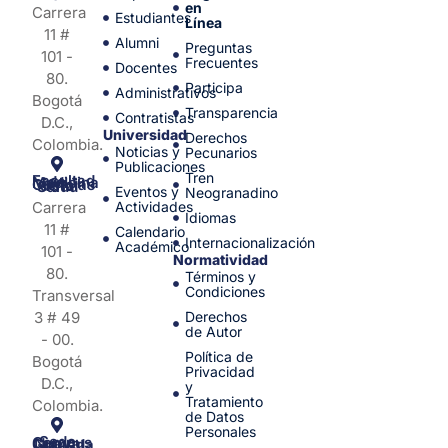
en
Carrera
Estudiantes
Línea
11 #
Alumni
Preguntas
101 -
Frecuentes
Docentes
80.
Participa
Administrativos
Bogotá
Transparencia
Contratistas
D.C.,
Universidad
Derechos
Colombia.
Noticias y
Pecunarios
Publicaciones
Tren
Facultad de Medicina y Ciencias de la Salud
Eventos y
Neogranadino
Carrera
Actividades
Idiomas
11 #
Calendario
Internacionalización
Académico
101 -
Normatividad
80.
Términos y
Condiciones
Transversal
3 # 49
Derechos
de Autor
- 00.
Política de
Bogotá
Privacidad
D.C.,
y
Tratamiento
Colombia.
de Datos
Personales
Sede Campus Nueva Granada