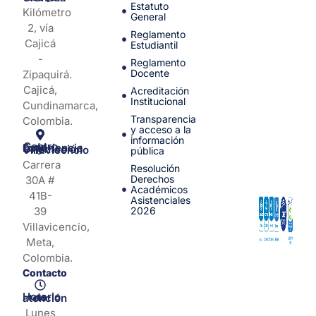
Estatuto
Kilómetro
General
2, vía
Reglamento
Cajicá
Estudiantil
-
Reglamento
Docente
Zipaquirá.
Cajicá,
Acreditación
Institucional
Cundinamarca,
Transparencia
Colombia.
y acceso a la
información
Centro de Experiencia y Orientación Villavicencio
pública
Carrera
Resolución
Derechos
30A #
Académicos
41B-
Asistenciales
39
2026
Villavicencio,
Meta,
Colombia.
Contacto
Horario de atención
Lunes