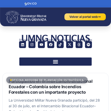
Volver al portal web
UMNG NOTICIAS
División de Comunicaciones, Publicaciones y Mercadeo
OFICINA ASESORA DE PLANEACIÓN ESTRATÉGICA
Participamos en el Intercambio Binacional
Ecuador – Colombia sobre Incendios
Forestales con un importante proyecto
La Universidad Militar Nueva Granada participó, del 28
al 30 de julio, en el Intercambio Binacional Ecuador–