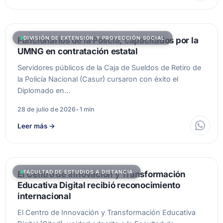
DIVISIÓN DE EXTENSIÓN Y PROYECCIÓN SOCIAL
Funcionarios de la Policía, capacitados por la
UMNG en contratación estatal
Servidores públicos de la Caja de Sueldos de Retiro de
la Policía Nacional (Casur) cursaron con éxito el
Diplomado en…
28 de julio de 2026
•
1 min
Leer más
→
FACULTAD DE ESTUDIOS A DISTANCIA
El Centro de Innovación y Transformación
Educativa Digital recibió reconocimiento
internacional
El Centro de Innovación y Transformación Educativa