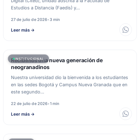
Digital (Cited), unidad adscrita a la Facultad de
Estudios a Distancia (Faedis) y…
27 de julio de 2026
•
3 min
Leer más
→
INSTITUCIONAL
Recibimos una nueva generación de
neogranadinos
Nuestra universidad dio la bienvenida a los estudiantes
en las sedes Bogotá y Campus Nueva Granada que en
este segundo…
22 de julio de 2026
•
1 min
Leer más
→