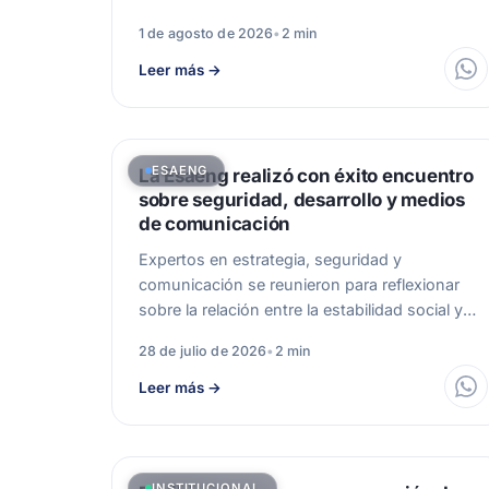
sobre Gestión Integral…
1 de agosto de 2026
•
2 min
Leer más
→
ESAENG
La Esaeng realizó con éxito encuentro
sobre seguridad, desarrollo y medios
de comunicación
Expertos en estrategia, seguridad y
comunicación se reunieron para reflexionar
sobre la relación entre la estabilidad social y
el progreso.…
28 de julio de 2026
•
2 min
Leer más
→
INSTITUCIONAL