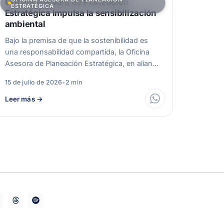
Oficina Asesora de Planeación
ESTRATÉGICA
Estratégica impulsa la sensibilización
ambiental
Bajo la premisa de que la sostenibilidad es
una responsabilidad compartida, la Oficina
Asesora de Planeación Estratégica, en alianza
con…
15 de julio de 2026
•
2 min
Leer más
→