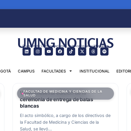
UMNG NOTICIAS
División de Comunicaciones, Publicaciones y Mercadeo
GOTÁ
CAMPUS
FACULTADES
INSTITUCIONAL
EDITOR
FACULTAD DE MEDICINA Y CIENCIAS DE LA
Vigesimosexta edición de la
SALUD
ceremonia de entrega de batas
blancas
El acto simbólico, a cargo de los directivos de
la Facultad de Medicina y Ciencias de la
Salud, se llevó…