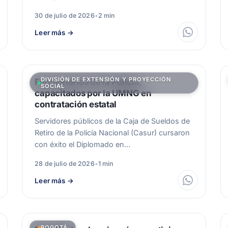
30 de julio de 2026
•
2 min
Leer más
→
DIVISIÓN DE EXTENSIÓN Y PROYECCIÓN
Funcionarios de la Policía,
SOCIAL
capacitados por la UMNG en
contratación estatal
Servidores públicos de la Caja de Sueldos de
Retiro de la Policía Nacional (Casur) cursaron
con éxito el Diplomado en…
28 de julio de 2026
•
1 min
Leer más
→
BOGOTÁ