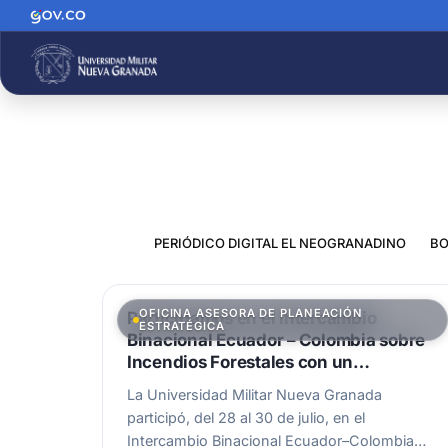
PERIÓDICO DIGITAL EL NEOGRANADINO
BO
OFICINA ASESORA DE PLANEACIÓN
Participamos en el Intercambio
ESTRATÉGICA
Binacional Ecuador – Colombia sobre
Incendios Forestales con un
importante proyecto
La Universidad Militar Nueva Granada
participó, del 28 al 30 de julio, en el
Intercambio Binacional Ecuador–Colombia