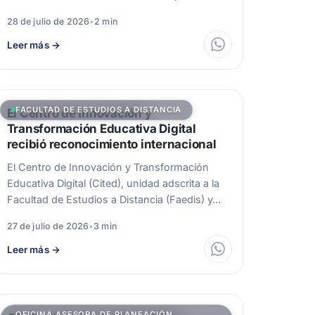
28 de julio de 2026
•
2 min
Leer más
→
FACULTAD DE ESTUDIOS A DISTANCIA
El Centro de Innovación y
Transformación Educativa Digital
recibió reconocimiento internacional
El Centro de Innovación y Transformación
Educativa Digital (Cited), unidad adscrita a la
Facultad de Estudios a Distancia (Faedis) y…
27 de julio de 2026
•
3 min
Leer más
→
OFICINA ASESORA DE PLANEACIÓN