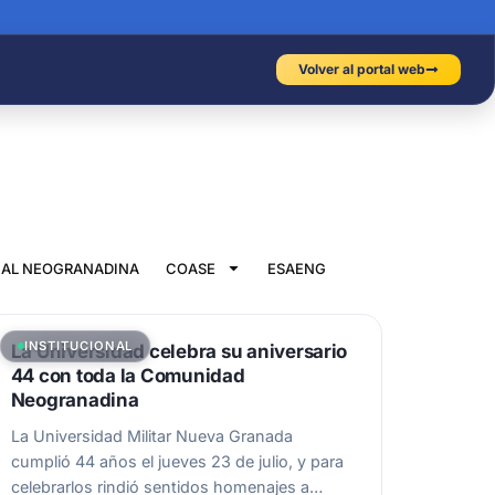
Volver al portal web
IAL NEOGRANADINA
COASE
ESAENG
INSTITUCIONAL
La Universidad celebra su aniversario
44 con toda la Comunidad
Neogranadina
La Universidad Militar Nueva Granada
cumplió 44 años el jueves 23 de julio, y para
celebrarlos rindió sentidos homenajes a…