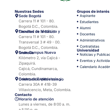
Nuestras Sedes
Grupos de interés
Sede Bogotá
Aspirante
Carrera 11 # 101 - 80.
Estudiantes
Bogotá D.C., Colombia.
Alumni
Facultad de Medicina y Ciencias de la Salud
Docentes
Carrera 11 # 101 - 80.
Administrativos
Transversal 3 # 49 - 00.
Contratistas
Bogotá D.C., Colombia.
Universidad
Sede Campus Nueva Granada
Noticias y Publica
Kilómetro 2, vía Cajicá -
Eventos y Activid
Zipaquirá.
Calendario Acadé
Cajicá, Cundinamarca,
Colombia.
Centro de Experiencia y Orientación Villavicencio
Carrera 30A # 41B-39
Villavicencio, Meta, Colombia.
Contacto
Horario de atención
Lunes a viernes, de 8:00 a. m.
a 5:00 p. m.