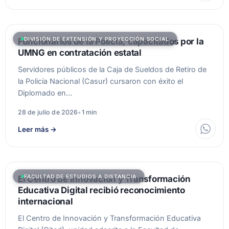
DIVISIÓN DE EXTENSIÓN Y PROYECCIÓN SOCIAL
Funcionarios de la Policía, capacitados por la
UMNG en contratación estatal
Servidores públicos de la Caja de Sueldos de Retiro de
la Policía Nacional (Casur) cursaron con éxito el
Diplomado en…
28 de julio de 2026
•
1 min
Leer más
→
FACULTAD DE ESTUDIOS A DISTANCIA
El Centro de Innovación y Transformación
Educativa Digital recibió reconocimiento
internacional
El Centro de Innovación y Transformación Educativa