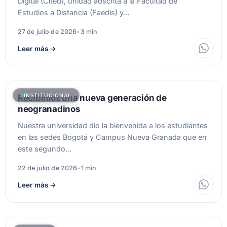
Digital (Cited), unidad adscrita a la Facultad de
Estudios a Distancia (Faedis) y…
27 de julio de 2026
•
3 min
Leer más
→
INSTITUCIONAL
Recibimos una nueva generación de
neogranadinos
Nuestra universidad dio la bienvenida a los estudiantes
en las sedes Bogotá y Campus Nueva Granada que en
este segundo…
22 de julio de 2026
•
1 min
Leer más
→