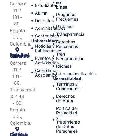
en
Carrera
Estudiantes
Línea
11 #
Alumni
Preguntas
101 -
Frecuentes
Docentes
80.
Participa
Administrativos
Bogotá
Transparencia
Contratistas
D.C.,
Universidad
Derechos
Colombia.
Noticias y
Pecunarios
Publicaciones
Tren
Facultad de Medicina y Ciencias de la Salud
Eventos y
Neogranadino
Carrera
Actividades
Idiomas
11 #
Calendario
Internacionalización
Académico
101 -
Normatividad
80.
Términos y
Condiciones
Transversal
3 # 49
Derechos
de Autor
- 00.
Política de
Bogotá
Privacidad
D.C.,
y
Tratamiento
Colombia.
de Datos
Personales
Sede Campus Nueva Granada