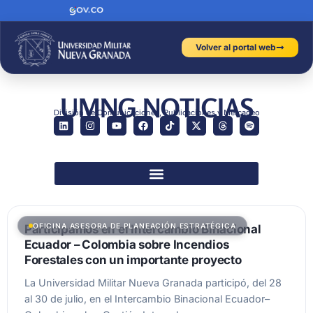
Volver al portal web
UMNG NOTICIAS
División de Comunicaciones, Publicaciones y Mercadeo
OFICINA ASESORA DE PLANEACIÓN ESTRATÉGICA
Participamos en el Intercambio Binacional
Ecuador – Colombia sobre Incendios
Forestales con un importante proyecto
La Universidad Militar Nueva Granada participó, del 28
al 30 de julio, en el Intercambio Binacional Ecuador–