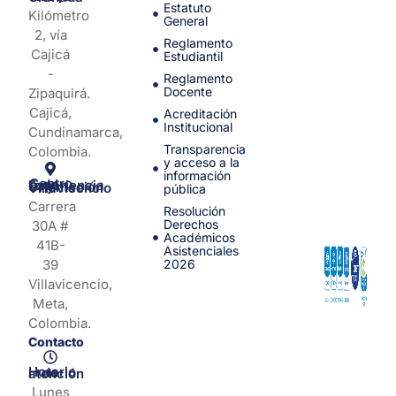
Estatuto
Kilómetro
General
2, vía
Reglamento
Cajicá
Estudiantil
-
Reglamento
Docente
Zipaquirá.
Cajicá,
Acreditación
Institucional
Cundinamarca,
Transparencia
Colombia.
y acceso a la
información
Centro de Experiencia y Orientación Villavicencio
pública
Carrera
Resolución
Derechos
30A #
Académicos
41B-
Asistenciales
39
2026
Villavicencio,
Meta,
Colombia.
Contacto
Horario de atención
Lunes