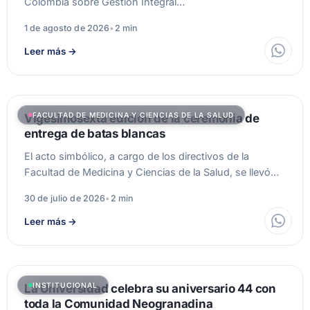
Colombia sobre Gestión Integral…
1 de agosto de 2026
•
2 min
Leer más
→
FACULTAD DE MEDICINA Y CIENCIAS DE LA SALUD
Vigesimosexta edición de la ceremonia de
entrega de batas blancas
El acto simbólico, a cargo de los directivos de la
Facultad de Medicina y Ciencias de la Salud, se llevó…
30 de julio de 2026
•
2 min
Leer más
→
INSTITUCIONAL
La Universidad celebra su aniversario 44 con
toda la Comunidad Neogranadina