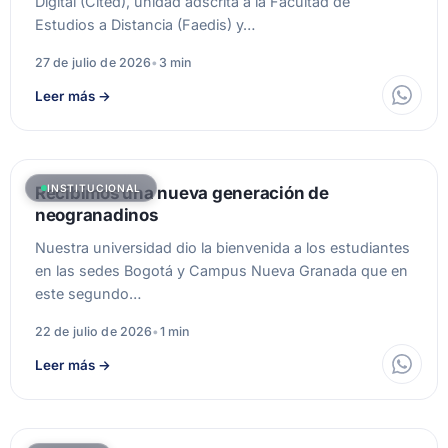
Digital (Cited), unidad adscrita a la Facultad de
Estudios a Distancia (Faedis) y…
27 de julio de 2026
•
3 min
Leer más
→
INSTITUCIONAL
Recibimos una nueva generación de
neogranadinos
Nuestra universidad dio la bienvenida a los estudiantes
en las sedes Bogotá y Campus Nueva Granada que en
este segundo…
22 de julio de 2026
•
1 min
Leer más
→