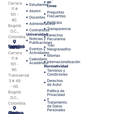
en
Carrera
Estudiantes
Línea
11 #
Alumni
Preguntas
101 -
Frecuentes
Docentes
80.
Participa
Administrativos
Bogotá
Transparencia
Contratistas
D.C.,
Universidad
Derechos
Colombia.
Noticias y
Pecunarios
Publicaciones
Tren
Facultad de Medicina y Ciencias de la Salud
Eventos y
Neogranadino
Carrera
Actividades
Idiomas
11 #
Calendario
Internacionalización
Académico
101 -
Normatividad
80.
Términos y
Condiciones
Transversal
3 # 49
Derechos
de Autor
- 00.
Política de
Bogotá
Privacidad
D.C.,
y
Tratamiento
Colombia.
de Datos
Personales
Sede Campus Nueva Granada