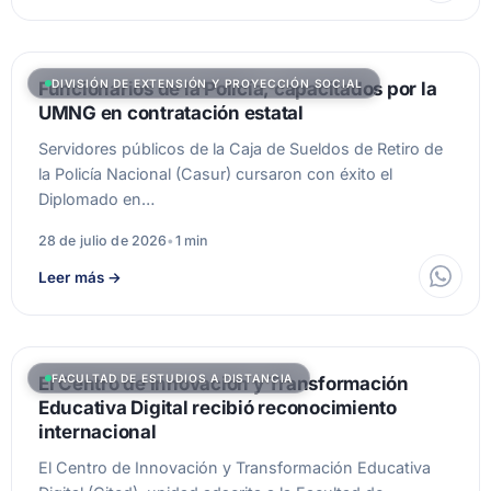
DIVISIÓN DE EXTENSIÓN Y PROYECCIÓN SOCIAL
Funcionarios de la Policía, capacitados por la
UMNG en contratación estatal
Servidores públicos de la Caja de Sueldos de Retiro de
la Policía Nacional (Casur) cursaron con éxito el
Diplomado en…
28 de julio de 2026
•
1 min
Leer más
→
FACULTAD DE ESTUDIOS A DISTANCIA
El Centro de Innovación y Transformación
Educativa Digital recibió reconocimiento
internacional
El Centro de Innovación y Transformación Educativa