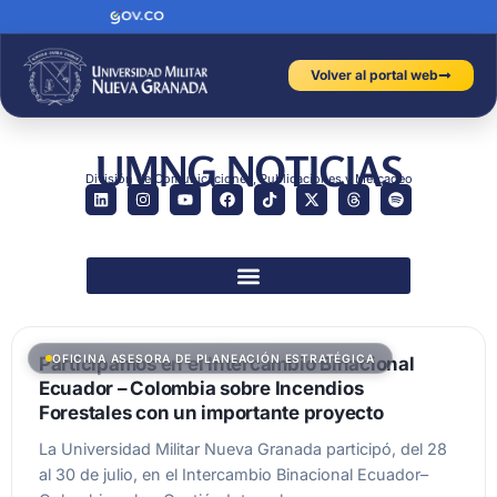
Volver al portal web
UMNG NOTICIAS
División de Comunicaciones, Publicaciones y Mercadeo
OFICINA ASESORA DE PLANEACIÓN ESTRATÉGICA
Participamos en el Intercambio Binacional
Ecuador – Colombia sobre Incendios
Forestales con un importante proyecto
La Universidad Militar Nueva Granada participó, del 28
al 30 de julio, en el Intercambio Binacional Ecuador–