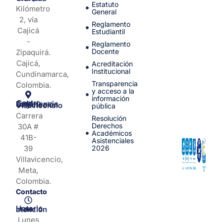
Estatuto
Kilómetro
General
2, vía
Reglamento
Cajicá
Estudiantil
-
Reglamento
Docente
Zipaquirá.
Cajicá,
Acreditación
Institucional
Cundinamarca,
Transparencia
Colombia.
y acceso a la
información
Centro de Experiencia y Orientación Villavicencio
pública
Carrera
Resolución
Derechos
30A #
Académicos
41B-
Asistenciales
39
2026
Villavicencio,
Meta,
Colombia.
Contacto
Horario de atención
Lunes