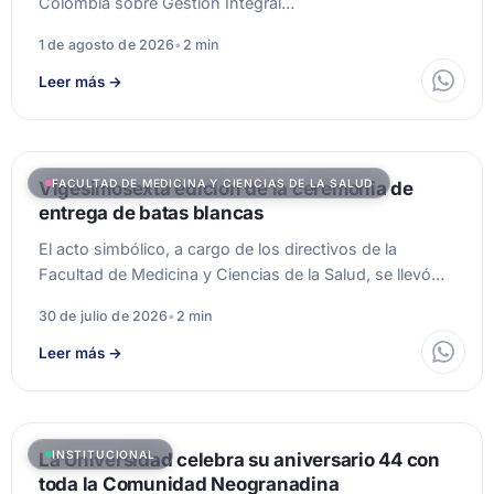
Colombia sobre Gestión Integral…
1 de agosto de 2026
•
2 min
Leer más
→
FACULTAD DE MEDICINA Y CIENCIAS DE LA SALUD
Vigesimosexta edición de la ceremonia de
entrega de batas blancas
El acto simbólico, a cargo de los directivos de la
Facultad de Medicina y Ciencias de la Salud, se llevó…
30 de julio de 2026
•
2 min
Leer más
→
INSTITUCIONAL
La Universidad celebra su aniversario 44 con
toda la Comunidad Neogranadina