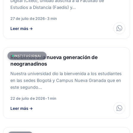
Digital (Cited), unidad adscrita a la Facultad de
Estudios a Distancia (Faedis) y…
27 de julio de 2026
•
3 min
Leer más
→
INSTITUCIONAL
Recibimos una nueva generación de
neogranadinos
Nuestra universidad dio la bienvenida a los estudiantes
en las sedes Bogotá y Campus Nueva Granada que en
este segundo…
22 de julio de 2026
•
1 min
Leer más
→