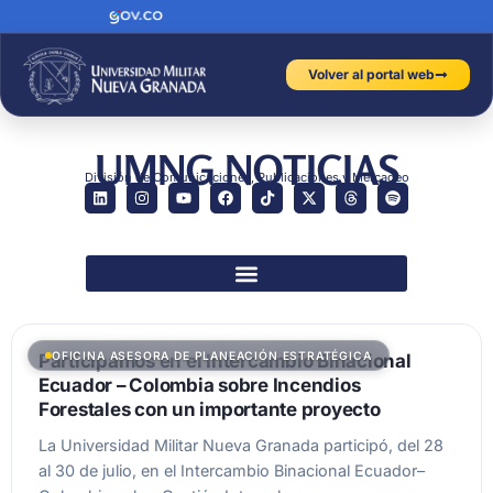
Volver al portal web
UMNG NOTICIAS
División de Comunicaciones, Publicaciones y Mercadeo
OFICINA ASESORA DE PLANEACIÓN ESTRATÉGICA
Participamos en el Intercambio Binacional
Ecuador – Colombia sobre Incendios
Forestales con un importante proyecto
La Universidad Militar Nueva Granada participó, del 28
al 30 de julio, en el Intercambio Binacional Ecuador–