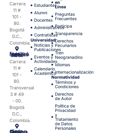
en
Carrera
Estudiantes
Línea
11 #
Alumni
Preguntas
101 -
Frecuentes
Docentes
80.
Participa
Administrativos
Bogotá
Transparencia
Contratistas
D.C.,
Universidad
Derechos
Colombia.
Noticias y
Pecunarios
Publicaciones
Tren
Facultad de Medicina y Ciencias de la Salud
Eventos y
Neogranadino
Carrera
Actividades
Idiomas
11 #
Calendario
Internacionalización
Académico
101 -
Normatividad
80.
Términos y
Condiciones
Transversal
3 # 49
Derechos
de Autor
- 00.
Política de
Bogotá
Privacidad
D.C.,
y
Tratamiento
Colombia.
de Datos
Personales
Sede Campus Nueva Granada