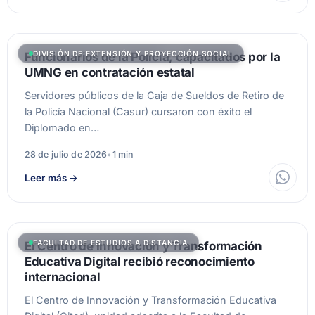
DIVISIÓN DE EXTENSIÓN Y PROYECCIÓN SOCIAL
Funcionarios de la Policía, capacitados por la
UMNG en contratación estatal
Servidores públicos de la Caja de Sueldos de Retiro de
la Policía Nacional (Casur) cursaron con éxito el
Diplomado en…
28 de julio de 2026
•
1 min
Leer más
→
FACULTAD DE ESTUDIOS A DISTANCIA
El Centro de Innovación y Transformación
Educativa Digital recibió reconocimiento
internacional
El Centro de Innovación y Transformación Educativa