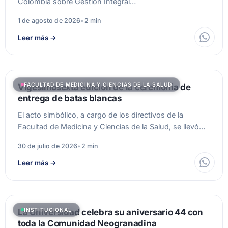
Colombia sobre Gestión Integral…
1 de agosto de 2026
•
2 min
Leer más
→
FACULTAD DE MEDICINA Y CIENCIAS DE LA SALUD
Vigesimosexta edición de la ceremonia de
entrega de batas blancas
El acto simbólico, a cargo de los directivos de la
Facultad de Medicina y Ciencias de la Salud, se llevó…
30 de julio de 2026
•
2 min
Leer más
→
INSTITUCIONAL
La Universidad celebra su aniversario 44 con
toda la Comunidad Neogranadina