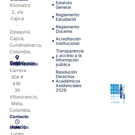
Estatuto
Kilómetro
General
2, vía
Reglamento
Cajicá
Estudiantil
-
Reglamento
Docente
Zipaquirá.
Cajicá,
Acreditación
Institucional
Cundinamarca,
Transparencia
Colombia.
y acceso a la
información
Centro de Experiencia y Orientación Villavicencio
pública
Carrera
Resolución
Derechos
30A #
Académicos
41B-
Asistenciales
39
2026
Villavicencio,
Meta,
Colombia.
Contacto
Horario de atención
Lunes