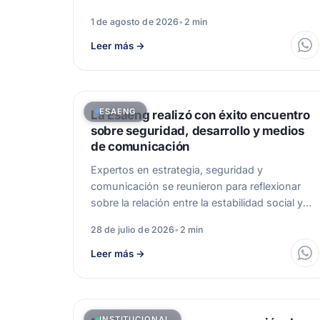
sobre Gestión Integral…
1 de agosto de 2026
•
2 min
Leer más
→
ESAENG
La Esaeng realizó con éxito encuentro
sobre seguridad, desarrollo y medios
de comunicación
Expertos en estrategia, seguridad y
comunicación se reunieron para reflexionar
sobre la relación entre la estabilidad social y
el progreso.…
28 de julio de 2026
•
2 min
Leer más
→
INSTITUCIONAL