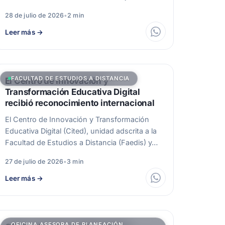
28 de julio de 2026
•
2 min
Leer más
→
FACULTAD DE ESTUDIOS A DISTANCIA
El Centro de Innovación y
Transformación Educativa Digital
recibió reconocimiento internacional
El Centro de Innovación y Transformación
Educativa Digital (Cited), unidad adscrita a la
Facultad de Estudios a Distancia (Faedis) y…
27 de julio de 2026
•
3 min
Leer más
→
OFICINA ASESORA DE PLANEACIÓN