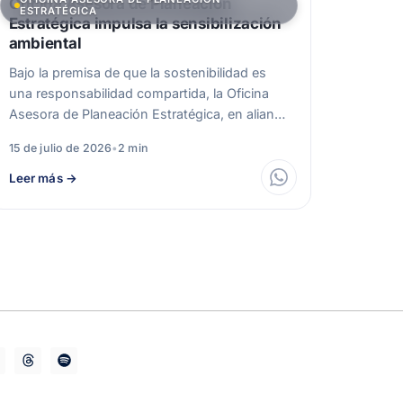
Oficina Asesora de Planeación
ESTRATÉGICA
Estratégica impulsa la sensibilización
ambiental
Bajo la premisa de que la sostenibilidad es
una responsabilidad compartida, la Oficina
Asesora de Planeación Estratégica, en alianza
con…
15 de julio de 2026
•
2 min
Leer más
→