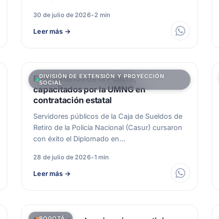
30 de julio de 2026
•
2 min
Leer más
→
DIVISIÓN DE EXTENSIÓN Y PROYECCIÓN
Funcionarios de la Policía,
SOCIAL
capacitados por la UMNG en
contratación estatal
Servidores públicos de la Caja de Sueldos de
Retiro de la Policía Nacional (Casur) cursaron
con éxito el Diplomado en…
28 de julio de 2026
•
1 min
Leer más
→
BOGOTÁ