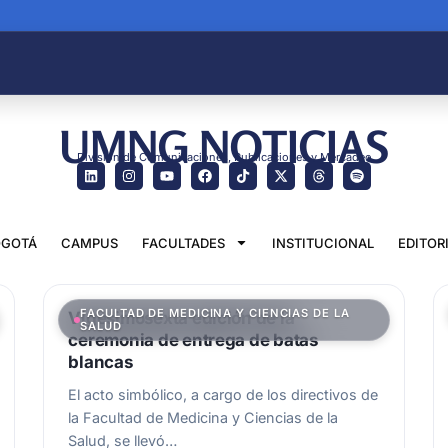
UMNG NOTICIAS
División de Comunicaciones, Publicaciones y Mercadeo
GOTÁ
CAMPUS
FACULTADES
INSTITUCIONAL
EDITOR
FACULTAD DE MEDICINA Y CIENCIAS DE LA
Vigesimosexta edición de la
SALUD
ceremonia de entrega de batas
blancas
El acto simbólico, a cargo de los directivos de
la Facultad de Medicina y Ciencias de la
Salud, se llevó…