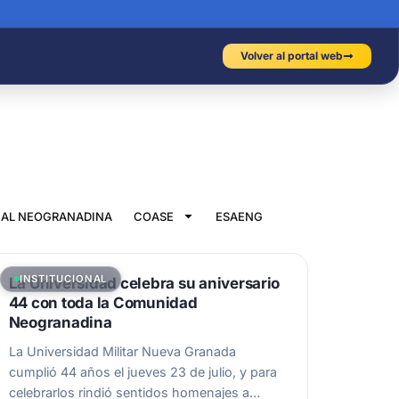
Volver al portal web
IAL NEOGRANADINA
COASE
ESAENG
INSTITUCIONAL
La Universidad celebra su aniversario
44 con toda la Comunidad
Neogranadina
La Universidad Militar Nueva Granada
cumplió 44 años el jueves 23 de julio, y para
celebrarlos rindió sentidos homenajes a…