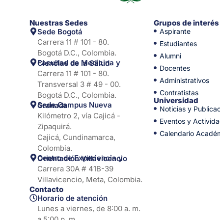
Nuestras Sedes
Grupos de interés
Sede Bogotá
Aspirante
Carrera 11 # 101 - 80.
Estudiantes
Bogotá D.C., Colombia.
Alumni
Facultad de Medicina y Ciencias de la Salud
Docentes
Carrera 11 # 101 - 80.
Administrativos
Transversal 3 # 49 - 00.
Contratistas
Bogotá D.C., Colombia.
Universidad
Sede Campus Nueva Granada
Noticias y Publica
Kilómetro 2, vía Cajicá -
Eventos y Activid
Zipaquirá.
Calendario Acadé
Cajicá, Cundinamarca,
Colombia.
Centro de Experiencia y Orientación Villavicencio
Carrera 30A # 41B-39
Villavicencio, Meta, Colombia.
Contacto
Horario de atención
Lunes a viernes, de 8:00 a. m.
a 5:00 p. m.