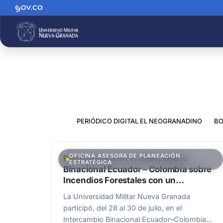
PERIÓDICO DIGITAL EL NEOGRANADINO
BO
OFICINA ASESORA DE PLANEACIÓN
Participamos en el Intercambio
ESTRATÉGICA
Binacional Ecuador – Colombia sobre
Incendios Forestales con un
importante proyecto
La Universidad Militar Nueva Granada
participó, del 28 al 30 de julio, en el
Intercambio Binacional Ecuador–Colombia