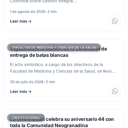
Colombia sobre Gestión Integral…
1 de agosto de 2026
•
2 min
Leer más
→
FACULTAD DE MEDICINA Y CIENCIAS DE LA SALUD
Vigesimosexta edición de la ceremonia de
entrega de batas blancas
El acto simbólico, a cargo de los directivos de la
Facultad de Medicina y Ciencias de la Salud, se llevó…
30 de julio de 2026
•
2 min
Leer más
→
INSTITUCIONAL
La Universidad celebra su aniversario 44 con
toda la Comunidad Neogranadina