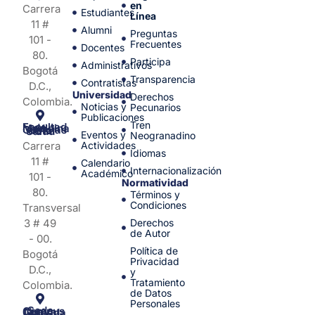
en
Carrera
Estudiantes
Línea
11 #
Alumni
Preguntas
101 -
Frecuentes
Docentes
80.
Participa
Administrativos
Bogotá
Transparencia
Contratistas
D.C.,
Universidad
Derechos
Colombia.
Noticias y
Pecunarios
Publicaciones
Tren
Facultad de Medicina y Ciencias de la Salud
Eventos y
Neogranadino
Carrera
Actividades
Idiomas
11 #
Calendario
Internacionalización
Académico
101 -
Normatividad
80.
Términos y
Condiciones
Transversal
3 # 49
Derechos
de Autor
- 00.
Política de
Bogotá
Privacidad
D.C.,
y
Tratamiento
Colombia.
de Datos
Personales
Sede Campus Nueva Granada