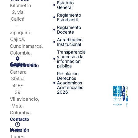
Estatuto
Kilómetro
General
2, vía
Reglamento
Cajicá
Estudiantil
-
Reglamento
Docente
Zipaquirá.
Cajicá,
Acreditación
Institucional
Cundinamarca,
Transparencia
Colombia.
y acceso a la
información
Centro de Experiencia y Orientación Villavicencio
pública
Carrera
Resolución
Derechos
30A #
Académicos
41B-
Asistenciales
39
2026
Villavicencio,
Meta,
Colombia.
Contacto
Horario de atención
Lunes