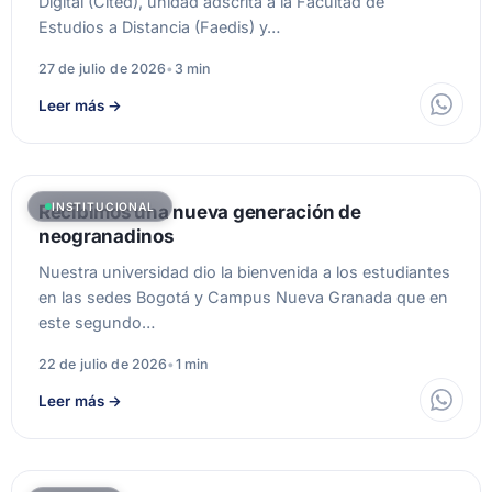
Digital (Cited), unidad adscrita a la Facultad de
Estudios a Distancia (Faedis) y…
27 de julio de 2026
•
3 min
Leer más
→
INSTITUCIONAL
Recibimos una nueva generación de
neogranadinos
Nuestra universidad dio la bienvenida a los estudiantes
en las sedes Bogotá y Campus Nueva Granada que en
este segundo…
22 de julio de 2026
•
1 min
Leer más
→