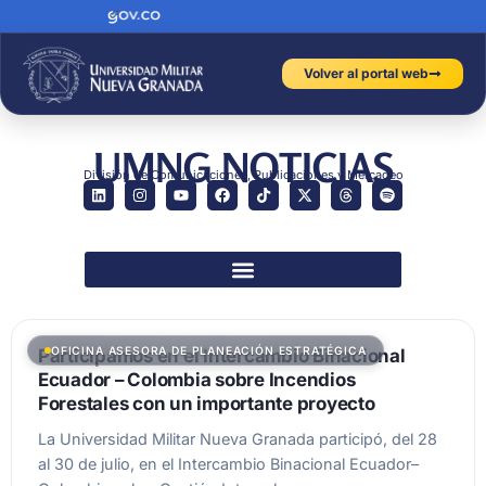
Volver al portal web
UMNG NOTICIAS
División de Comunicaciones, Publicaciones y Mercadeo
OFICINA ASESORA DE PLANEACIÓN ESTRATÉGICA
Participamos en el Intercambio Binacional
Ecuador – Colombia sobre Incendios
Forestales con un importante proyecto
La Universidad Militar Nueva Granada participó, del 28
al 30 de julio, en el Intercambio Binacional Ecuador–