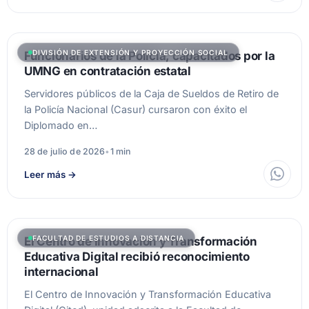
DIVISIÓN DE EXTENSIÓN Y PROYECCIÓN SOCIAL
Funcionarios de la Policía, capacitados por la
UMNG en contratación estatal
Servidores públicos de la Caja de Sueldos de Retiro de
la Policía Nacional (Casur) cursaron con éxito el
Diplomado en…
28 de julio de 2026
•
1 min
Leer más
→
FACULTAD DE ESTUDIOS A DISTANCIA
El Centro de Innovación y Transformación
Educativa Digital recibió reconocimiento
internacional
El Centro de Innovación y Transformación Educativa