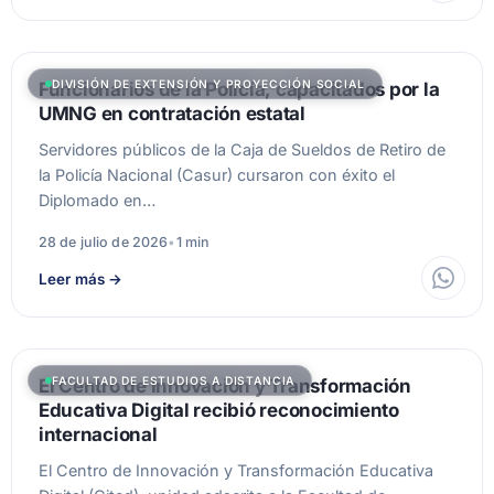
DIVISIÓN DE EXTENSIÓN Y PROYECCIÓN SOCIAL
Funcionarios de la Policía, capacitados por la
UMNG en contratación estatal
Servidores públicos de la Caja de Sueldos de Retiro de
la Policía Nacional (Casur) cursaron con éxito el
Diplomado en…
28 de julio de 2026
•
1 min
Leer más
→
FACULTAD DE ESTUDIOS A DISTANCIA
El Centro de Innovación y Transformación
Educativa Digital recibió reconocimiento
internacional
El Centro de Innovación y Transformación Educativa