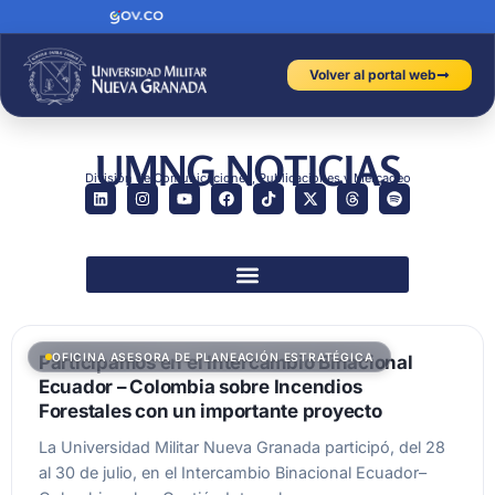
Volver al portal web
UMNG NOTICIAS
División de Comunicaciones, Publicaciones y Mercadeo
OFICINA ASESORA DE PLANEACIÓN ESTRATÉGICA
Participamos en el Intercambio Binacional
Ecuador – Colombia sobre Incendios
Forestales con un importante proyecto
La Universidad Militar Nueva Granada participó, del 28
al 30 de julio, en el Intercambio Binacional Ecuador–