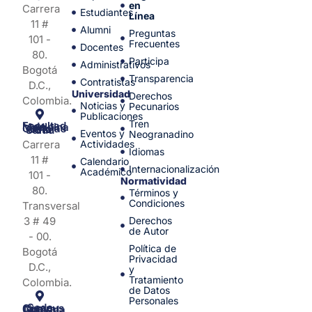
en
Carrera
Estudiantes
Línea
11 #
Alumni
Preguntas
101 -
Frecuentes
Docentes
80.
Participa
Administrativos
Bogotá
Transparencia
Contratistas
D.C.,
Universidad
Derechos
Colombia.
Noticias y
Pecunarios
Publicaciones
Tren
Facultad de Medicina y Ciencias de la Salud
Eventos y
Neogranadino
Carrera
Actividades
Idiomas
11 #
Calendario
Internacionalización
Académico
101 -
Normatividad
80.
Términos y
Condiciones
Transversal
3 # 49
Derechos
de Autor
- 00.
Política de
Bogotá
Privacidad
D.C.,
y
Tratamiento
Colombia.
de Datos
Personales
Sede Campus Nueva Granada