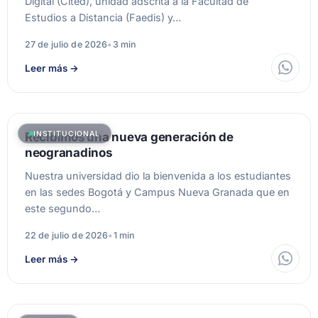
Digital (Cited), unidad adscrita a la Facultad de
Estudios a Distancia (Faedis) y…
27 de julio de 2026
•
3 min
Leer más
→
INSTITUCIONAL
Recibimos una nueva generación de
neogranadinos
Nuestra universidad dio la bienvenida a los estudiantes
en las sedes Bogotá y Campus Nueva Granada que en
este segundo…
22 de julio de 2026
•
1 min
Leer más
→