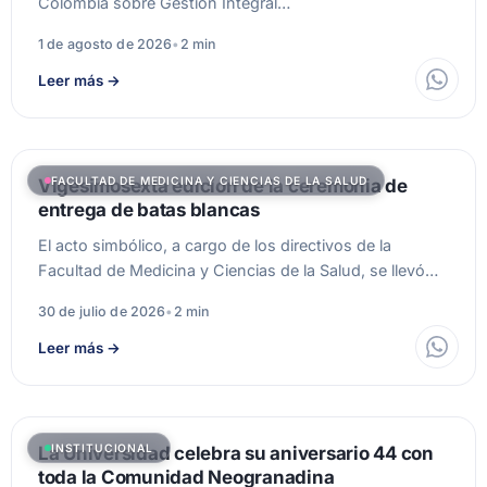
Colombia sobre Gestión Integral…
1 de agosto de 2026
•
2 min
Leer más
→
FACULTAD DE MEDICINA Y CIENCIAS DE LA SALUD
Vigesimosexta edición de la ceremonia de
entrega de batas blancas
El acto simbólico, a cargo de los directivos de la
Facultad de Medicina y Ciencias de la Salud, se llevó…
30 de julio de 2026
•
2 min
Leer más
→
INSTITUCIONAL
La Universidad celebra su aniversario 44 con
toda la Comunidad Neogranadina