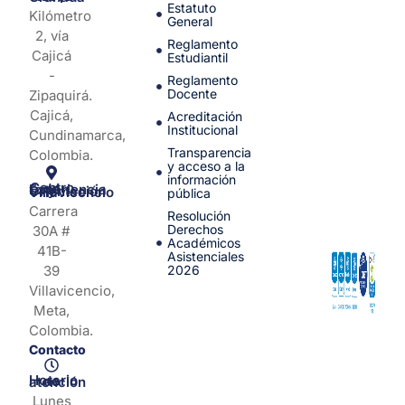
Estatuto
Kilómetro
General
2, vía
Reglamento
Cajicá
Estudiantil
-
Reglamento
Docente
Zipaquirá.
Cajicá,
Acreditación
Institucional
Cundinamarca,
Transparencia
Colombia.
y acceso a la
información
Centro de Experiencia y Orientación Villavicencio
pública
Carrera
Resolución
Derechos
30A #
Académicos
41B-
Asistenciales
39
2026
Villavicencio,
Meta,
Colombia.
Contacto
Horario de atención
Lunes