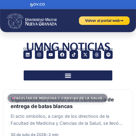
Volver al portal web
UMNG NOTICIAS
División de Comunicaciones, Publicaciones y Mercadeo
FACULTAD DE MEDICINA Y CIENCIAS DE LA SALUD
Vigesimosexta edición de la ceremonia de
entrega de batas blancas
El acto simbólico, a cargo de los directivos de la
Facultad de Medicina y Ciencias de la Salud, se llevó…
30 de julio de 2026
•
2 min