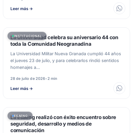
Leer más
→
INSTITUCIONAL
La Universidad celebra su aniversario 44 con
toda la Comunidad Neogranadina
La Universidad Militar Nueva Granada cumplió 44 años
el jueves 23 de julio, y para celebrarlos rindió sentidos
homenajes a…
28 de julio de 2026
•
2 min
Leer más
→
ESAENG
La Esaeng realizó con éxito encuentro sobre
seguridad, desarrollo y medios de
comunicación