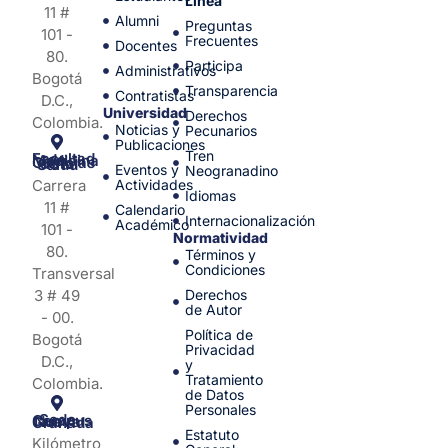
Línea
11 #
Alumni
Preguntas
101 -
Frecuentes
Docentes
80.
Participa
Administrativos
Bogotá
Transparencia
Contratistas
D.C.,
Universidad
Derechos
Colombia.
Noticias y
Pecunarios
Publicaciones
Tren
Facultad de Medicina y Ciencias de la Salud
Eventos y
Neogranadino
Carrera
Actividades
Idiomas
11 #
Calendario
Internacionalización
Académico
101 -
Normatividad
80.
Términos y
Condiciones
Transversal
3 # 49
Derechos
de Autor
- 00.
Política de
Bogotá
Privacidad
D.C.,
y
Tratamiento
Colombia.
de Datos
Personales
Sede Campus Nueva Granada
Estatuto
Kilómetro