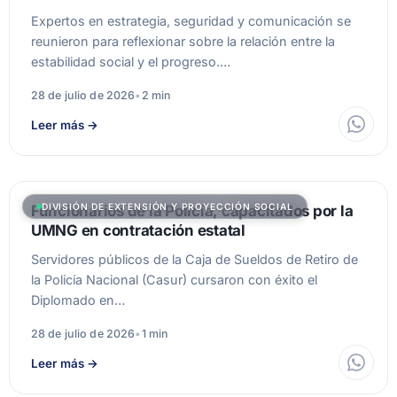
Expertos en estrategia, seguridad y comunicación se
reunieron para reflexionar sobre la relación entre la
estabilidad social y el progreso.…
28 de julio de 2026
•
2 min
Leer más
→
DIVISIÓN DE EXTENSIÓN Y PROYECCIÓN SOCIAL
Funcionarios de la Policía, capacitados por la
UMNG en contratación estatal
Servidores públicos de la Caja de Sueldos de Retiro de
la Policía Nacional (Casur) cursaron con éxito el
Diplomado en…
28 de julio de 2026
•
1 min
Leer más
→