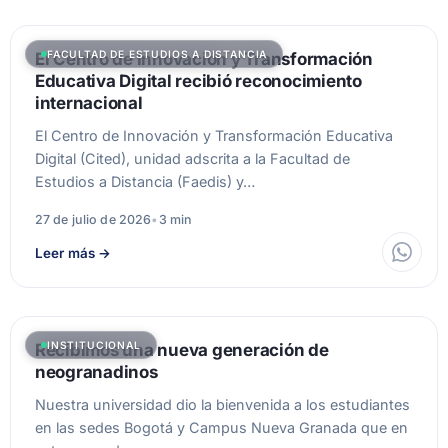
FACULTAD DE ESTUDIOS A DISTANCIA
El Centro de Innovación y Transformación
Educativa Digital recibió reconocimiento
internacional
El Centro de Innovación y Transformación Educativa
Digital (Cited), unidad adscrita a la Facultad de
Estudios a Distancia (Faedis) y…
27 de julio de 2026
•
3 min
Leer más
→
INSTITUCIONAL
Recibimos una nueva generación de
neogranadinos
Nuestra universidad dio la bienvenida a los estudiantes
en las sedes Bogotá y Campus Nueva Granada que en