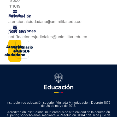
8000
111019
Solicitud de información
atencionalciudadano@unimilitar.edu.co
Notificaciones judiciales
notificacionesjudiciales@unimilitar.edu.co
Atención
Formulario
al
PQRSDF
ciudadano
Institución de educación superior. Vigilada Mineducación. Decreto 1075
del 26 de mayo de 2015.
Acreditación institucional multicampus de alta calidad de la educación
superior, por ocho años, mediante la Resolución 013147 del 6 de julio de