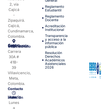
General
2, vía
Reglamento
Cajicá
Estudiantil
-
Reglamento
Docente
Zipaquirá.
Cajicá,
Acreditación
Institucional
Cundinamarca,
Transparencia
Colombia.
y acceso a la
información
Centro de Experiencia y Orientación Villavicencio
pública
Carrera
Resolución
Derechos
30A #
Académicos
41B-
Asistenciales
39
2026
Villavicencio,
Meta,
Colombia.
Contacto
Horario de atención
Lunes
a