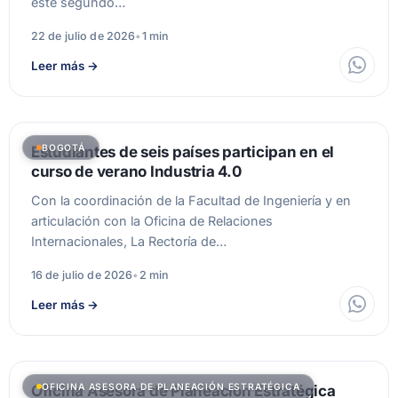
este segundo…
22 de julio de 2026
•
1 min
Leer más
→
BOGOTÁ
Estudiantes de seis países participan en el
curso de verano Industria 4.0
Con la coordinación de la Facultad de Ingeniería y en
articulación con la Oficina de Relaciones
Internacionales, La Rectoría de…
16 de julio de 2026
•
2 min
Leer más
→
OFICINA ASESORA DE PLANEACIÓN ESTRATÉGICA
Oficina Asesora de Planeación Estratégica