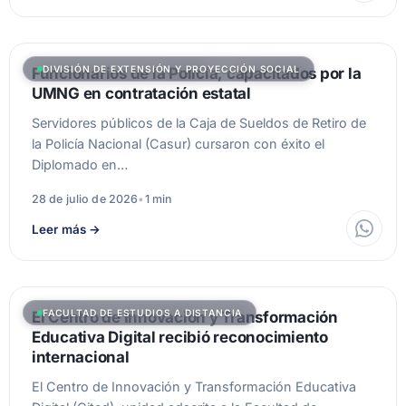
DIVISIÓN DE EXTENSIÓN Y PROYECCIÓN SOCIAL
Funcionarios de la Policía, capacitados por la
UMNG en contratación estatal
Servidores públicos de la Caja de Sueldos de Retiro de
la Policía Nacional (Casur) cursaron con éxito el
Diplomado en…
28 de julio de 2026
•
1 min
Leer más
→
FACULTAD DE ESTUDIOS A DISTANCIA
El Centro de Innovación y Transformación
Educativa Digital recibió reconocimiento
internacional
El Centro de Innovación y Transformación Educativa