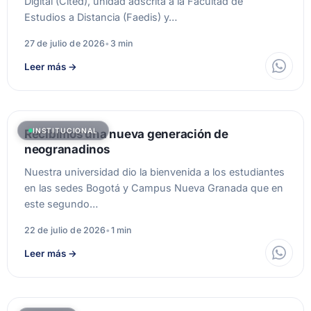
Digital (Cited), unidad adscrita a la Facultad de
Estudios a Distancia (Faedis) y…
27 de julio de 2026
•
3 min
Leer más
→
INSTITUCIONAL
Recibimos una nueva generación de
neogranadinos
Nuestra universidad dio la bienvenida a los estudiantes
en las sedes Bogotá y Campus Nueva Granada que en
este segundo…
22 de julio de 2026
•
1 min
Leer más
→