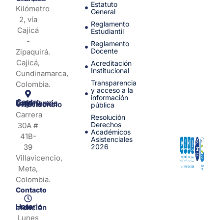
Estatuto
Kilómetro
General
2, vía
Reglamento
Cajicá
Estudiantil
-
Reglamento
Docente
Zipaquirá.
Cajicá,
Acreditación
Institucional
Cundinamarca,
Transparencia
Colombia.
y acceso a la
información
Centro de Experiencia y Orientación Villavicencio
pública
Carrera
Resolución
Derechos
30A #
Académicos
41B-
Asistenciales
39
2026
Villavicencio,
Meta,
Colombia.
Contacto
Horario de atención
Lunes