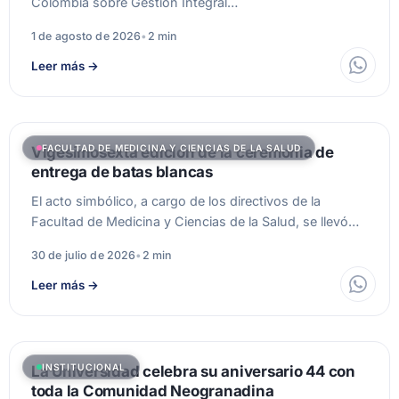
Colombia sobre Gestión Integral…
1 de agosto de 2026
•
2 min
Leer más
→
FACULTAD DE MEDICINA Y CIENCIAS DE LA SALUD
Vigesimosexta edición de la ceremonia de
entrega de batas blancas
El acto simbólico, a cargo de los directivos de la
Facultad de Medicina y Ciencias de la Salud, se llevó…
30 de julio de 2026
•
2 min
Leer más
→
INSTITUCIONAL
La Universidad celebra su aniversario 44 con
toda la Comunidad Neogranadina