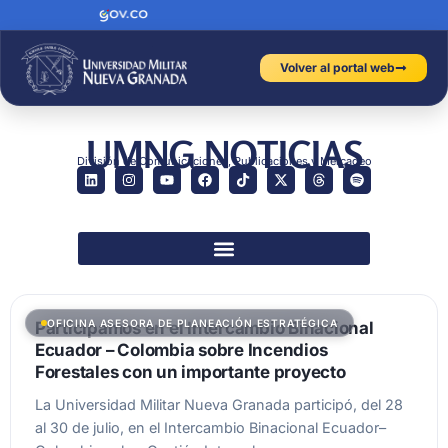
Volver al portal web
UMNG NOTICIAS
División de Comunicaciones, Publicaciones y Mercadeo
OFICINA ASESORA DE PLANEACIÓN ESTRATÉGICA
Participamos en el Intercambio Binacional
Ecuador – Colombia sobre Incendios
Forestales con un importante proyecto
La Universidad Militar Nueva Granada participó, del 28
al 30 de julio, en el Intercambio Binacional Ecuador–