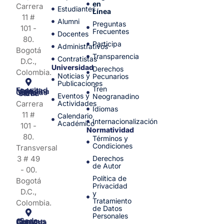
en
Carrera
Estudiantes
Línea
11 #
Alumni
Preguntas
101 -
Frecuentes
Docentes
80.
Participa
Administrativos
Bogotá
Transparencia
Contratistas
D.C.,
Universidad
Derechos
Colombia.
Noticias y
Pecunarios
Publicaciones
Tren
Facultad de Medicina y Ciencias de la Salud
Eventos y
Neogranadino
Carrera
Actividades
Idiomas
11 #
Calendario
Internacionalización
Académico
101 -
Normatividad
80.
Términos y
Condiciones
Transversal
3 # 49
Derechos
de Autor
- 00.
Política de
Bogotá
Privacidad
D.C.,
y
Tratamiento
Colombia.
de Datos
Personales
Sede Campus Nueva Granada