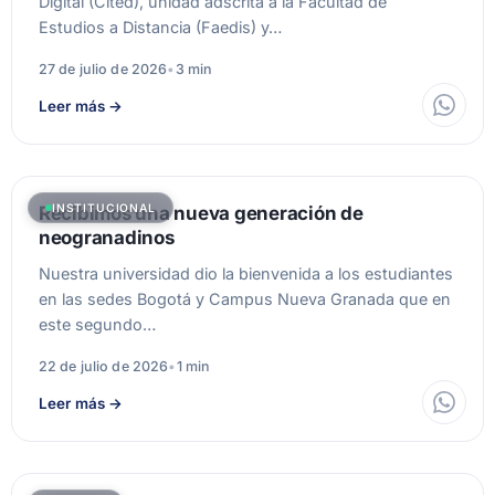
Digital (Cited), unidad adscrita a la Facultad de
Estudios a Distancia (Faedis) y…
27 de julio de 2026
•
3 min
Leer más
→
INSTITUCIONAL
Recibimos una nueva generación de
neogranadinos
Nuestra universidad dio la bienvenida a los estudiantes
en las sedes Bogotá y Campus Nueva Granada que en
este segundo…
22 de julio de 2026
•
1 min
Leer más
→