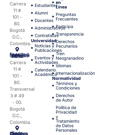
en
Carrera
Estudiantes
Línea
11 #
Alumni
Preguntas
101 -
Frecuentes
Docentes
80.
Participa
Administrativos
Bogotá
Transparencia
Contratistas
D.C.,
Universidad
Derechos
Colombia.
Noticias y
Pecunarios
Publicaciones
Tren
Facultad de Medicina y Ciencias de la Salud
Eventos y
Neogranadino
Carrera
Actividades
Idiomas
11 #
Calendario
Internacionalización
Académico
101 -
Normatividad
80.
Términos y
Condiciones
Transversal
3 # 49
Derechos
de Autor
- 00.
Política de
Bogotá
Privacidad
D.C.,
y
Tratamiento
Colombia.
de Datos
Personales
Sede Campus Nueva Granada