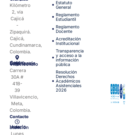
Estatuto
Kilómetro
General
2, vía
Reglamento
Cajicá
Estudiantil
-
Reglamento
Docente
Zipaquirá.
Cajicá,
Acreditación
Institucional
Cundinamarca,
Transparencia
Colombia.
y acceso a la
información
Centro de Experiencia y Orientación Villavicencio
pública
Carrera
Resolución
Derechos
30A #
Académicos
41B-
Asistenciales
39
2026
Villavicencio,
Meta,
Colombia.
Contacto
Horario de atención
Lunes