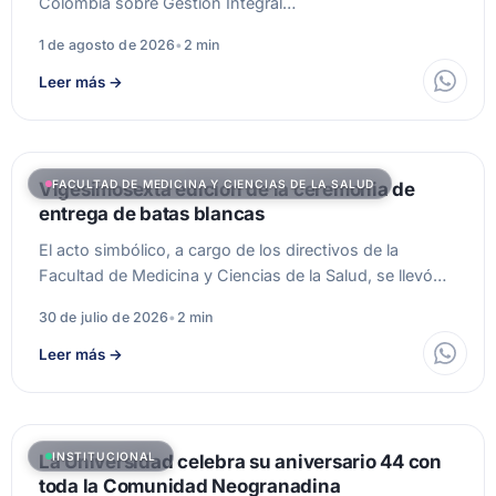
Colombia sobre Gestión Integral…
1 de agosto de 2026
•
2 min
Leer más
→
FACULTAD DE MEDICINA Y CIENCIAS DE LA SALUD
Vigesimosexta edición de la ceremonia de
entrega de batas blancas
El acto simbólico, a cargo de los directivos de la
Facultad de Medicina y Ciencias de la Salud, se llevó…
30 de julio de 2026
•
2 min
Leer más
→
INSTITUCIONAL
La Universidad celebra su aniversario 44 con
toda la Comunidad Neogranadina