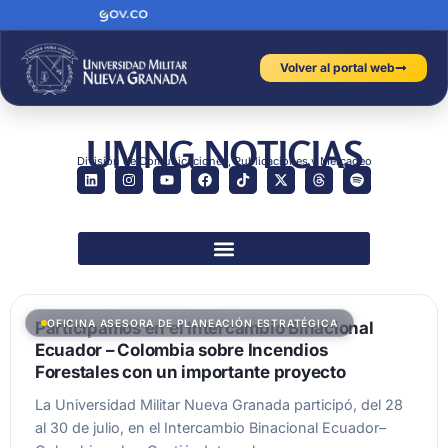
Volver al portal web
UMNG NOTICIAS
División de Comunicaciones, Publicaciones y Mercadeo
OFICINA ASESORA DE PLANEACIÓN ESTRATÉGICA
Participamos en el Intercambio Binacional
Ecuador – Colombia sobre Incendios
Forestales con un importante proyecto
La Universidad Militar Nueva Granada participó, del 28
al 30 de julio, en el Intercambio Binacional Ecuador–