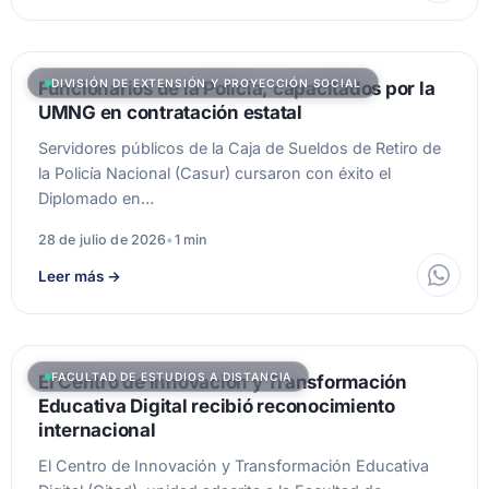
DIVISIÓN DE EXTENSIÓN Y PROYECCIÓN SOCIAL
Funcionarios de la Policía, capacitados por la
UMNG en contratación estatal
Servidores públicos de la Caja de Sueldos de Retiro de
la Policía Nacional (Casur) cursaron con éxito el
Diplomado en…
28 de julio de 2026
•
1 min
Leer más
→
FACULTAD DE ESTUDIOS A DISTANCIA
El Centro de Innovación y Transformación
Educativa Digital recibió reconocimiento
internacional
El Centro de Innovación y Transformación Educativa