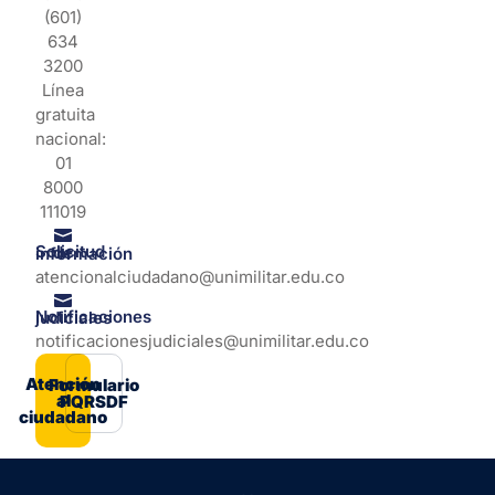
(601)
634
3200
Línea
gratuita
nacional:
01
8000
111019
Solicitud de información
atencionalciudadano@unimilitar.edu.co
Notificaciones judiciales
notificacionesjudiciales@unimilitar.edu.co
Atención
Formulario
al
PQRSDF
ciudadano