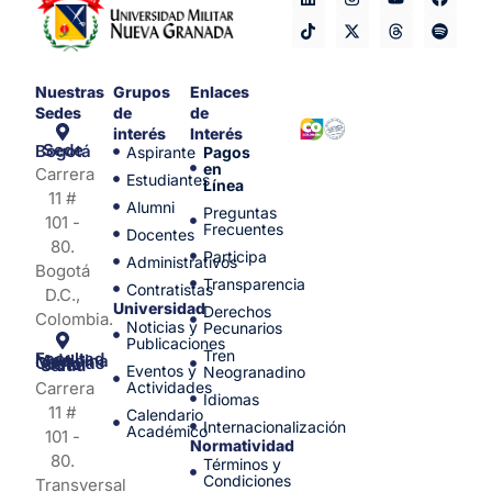
Nuestras
Grupos
Enlaces
Sedes
de
de
interés
Interés
Sede Bogotá
Aspirante
Pagos
en
Carrera
Estudiantes
Línea
11 #
Alumni
Preguntas
101 -
Frecuentes
Docentes
80.
Participa
Administrativos
Bogotá
Transparencia
Contratistas
D.C.,
Universidad
Derechos
Colombia.
Noticias y
Pecunarios
Publicaciones
Tren
Facultad de Medicina y Ciencias de la Salud
Eventos y
Neogranadino
Carrera
Actividades
Idiomas
11 #
Calendario
Internacionalización
Académico
101 -
Normatividad
80.
Términos y
Condiciones
Transversal