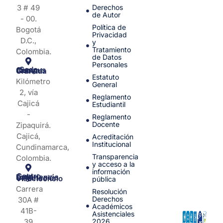
3 # 49
Derechos
de Autor
- 00.
Política de
Bogotá
Privacidad
D.C.,
y
Tratamiento
Colombia.
de Datos
Personales
Sede Campus Nueva Granada
Estatuto
Kilómetro
General
2, vía
Reglamento
Cajicá
Estudiantil
-
Reglamento
Docente
Zipaquirá.
Cajicá,
Acreditación
Institucional
Cundinamarca,
Transparencia
Colombia.
y acceso a la
información
Centro de Experiencia y Orientación Villavicencio
pública
Carrera
Resolución
Derechos
30A #
Académicos
41B-
Asistenciales
39
2026