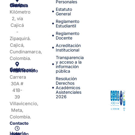
Personales
Sede Campus Nueva Granada
Estatuto
Kilómetro
General
2, vía
Reglamento
Cajicá
Estudiantil
-
Reglamento
Docente
Zipaquirá.
Cajicá,
Acreditación
Institucional
Cundinamarca,
Transparencia
Colombia.
y acceso a la
información
Centro de Experiencia y Orientación Villavicencio
pública
Carrera
Resolución
Derechos
30A #
Académicos
41B-
Asistenciales
39
2026
Villavicencio,
Meta,
Colombia.
Contacto
Horario de atención