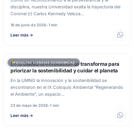
disciplina, nuestra Universidad exalta la trayectoria del
Coronel (r) Carlos Kennedy Veloza…
16 de junio de 2026
•
1 min
Leer más
→
FACULTAD CIENCIAS ECONÓMICAS
En la UMNG la innovación se transforma para
priorizar la sostenibilidad y cuidar el planeta
En la UMNG la innovación y la sostenibilidad se
encontraron en el IX Coloquio Ambiental “Regenerando
el Ambiente”, un espacio…
23 de mayo de 2026
•
1 min
Leer más
→