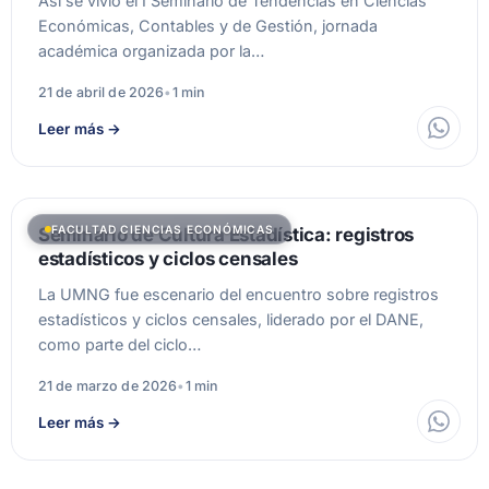
Así se vivió el I Seminario de Tendencias en Ciencias
Económicas, Contables y de Gestión, jornada
académica organizada por la…
21 de abril de 2026
•
1 min
Leer más
→
FACULTAD CIENCIAS ECONÓMICAS
Seminario de Cultura Estadística: registros
estadísticos y ciclos censales
La UMNG fue escenario del encuentro sobre registros
estadísticos y ciclos censales, liderado por el DANE,
como parte del ciclo…
21 de marzo de 2026
•
1 min
Leer más
→