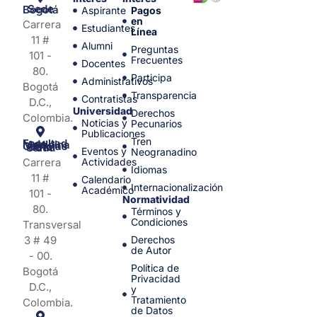
Sede Bogotá
Aspirante
Pagos
en
Carrera
Estudiantes
Línea
11 #
Alumni
Preguntas
101 -
Frecuentes
Docentes
80.
Participa
Administrativos
Bogotá
Transparencia
Contratistas
D.C.,
Universidad
Derechos
Colombia.
Noticias y
Pecunarios
Publicaciones
Tren
Facultad de Medicina y Ciencias de la Salud
Eventos y
Neogranadino
Carrera
Actividades
Idiomas
11 #
Calendario
Internacionalización
Académico
101 -
Normatividad
80.
Términos y
Condiciones
Transversal
3 # 49
Derechos
de Autor
- 00.
Política de
Bogotá
Privacidad
D.C.,
y
Tratamiento
Colombia.
de Datos