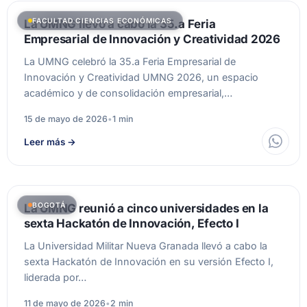
FACULTAD CIENCIAS ECONÓMICAS
La UMNG llevó a cabo la 35.a Feria
Empresarial de Innovación y Creatividad 2026
La UMNG celebró la 35.a Feria Empresarial de
Innovación y Creatividad UMNG 2026, un espacio
académico y de consolidación empresarial,…
15 de mayo de 2026
•
1 min
Leer más
→
BOGOTÁ
La UMNG reunió a cinco universidades en la
sexta Hackatón de Innovación, Efecto I
La Universidad Militar Nueva Granada llevó a cabo la
sexta Hackatón de Innovación en su versión Efecto I,
liderada por…
11 de mayo de 2026
•
2 min