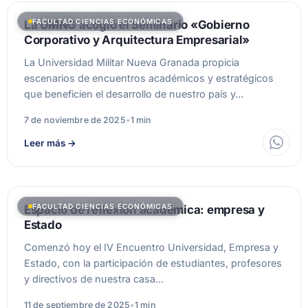
FACULTAD CIENCIAS ECONÓMICAS
La UMNG acogió el Seminario «Gobierno
Corporativo y Arquitectura Empresarial»
La Universidad Militar Nueva Granada propicia
escenarios de encuentros académicos y estratégicos
que beneficien el desarrollo de nuestro país y…
7 de noviembre de 2025
•
1 min
Leer más
→
FACULTAD CIENCIAS ECONÓMICAS
Espacio de reflexión académica: empresa y
Estado
Comenzó hoy el IV Encuentro Universidad, Empresa y
Estado, con la participación de estudiantes, profesores
y directivos de nuestra casa…
11 de septiembre de 2025
•
1 min