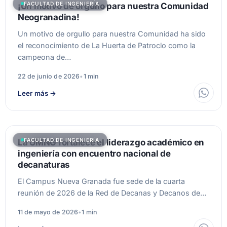
FACULTAD DE INGENIERÍA
¡Un motivo de orgullo para nuestra Comunidad
Neogranadina!
Un motivo de orgullo para nuestra Comunidad ha sido
el reconocimiento de La Huerta de Patroclo como la
campeona de…
22 de junio de 2026
•
1 min
Leer más
→
FACULTAD DE INGENIERÍA
La UMNG fortalece el liderazgo académico en
ingeniería con encuentro nacional de
decanaturas
El Campus Nueva Granada fue sede de la cuarta
reunión de 2026 de la Red de Decanas y Decanos de…
11 de mayo de 2026
•
1 min