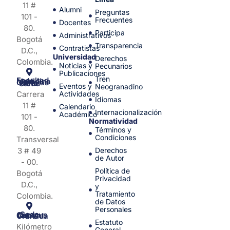
11 #
Alumni
Preguntas
101 -
Frecuentes
Docentes
80.
Participa
Administrativos
Bogotá
Transparencia
Contratistas
D.C.,
Universidad
Derechos
Colombia.
Noticias y
Pecunarios
Publicaciones
Tren
Facultad de Medicina y Ciencias de la Salud
Eventos y
Neogranadino
Carrera
Actividades
Idiomas
11 #
Calendario
Internacionalización
Académico
101 -
Normatividad
80.
Términos y
Condiciones
Transversal
3 # 49
Derechos
de Autor
- 00.
Política de
Bogotá
Privacidad
D.C.,
y
Tratamiento
Colombia.
de Datos
Personales
Sede Campus Nueva Granada
Estatuto
Kilómetro
General