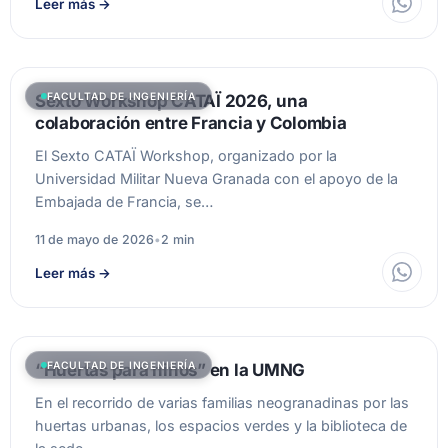
Leer más
→
FACULTAD DE INGENIERÍA
Sexto Workshop CATAÏ 2026, una
colaboración entre Francia y Colombia
El Sexto CATAÏ Workshop, organizado por la
Universidad Militar Nueva Granada con el apoyo de la
Embajada de Francia, se…
11 de mayo de 2026
•
2 min
Leer más
→
FACULTAD DE INGENIERÍA
“Huertas para niños” en la UMNG
En el recorrido de varias familias neogranadinas por las
huertas urbanas, los espacios verdes y la biblioteca de