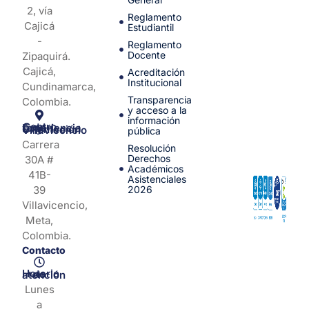
2, vía
Reglamento
Cajicá
Estudiantil
-
Reglamento
Docente
Zipaquirá.
Cajicá,
Acreditación
Institucional
Cundinamarca,
Transparencia
Colombia.
y acceso a la
información
Centro de Experiencia y Orientación Villavicencio
pública
Carrera
Resolución
Derechos
30A #
Académicos
41B-
Asistenciales
39
2026
Villavicencio,
Meta,
Colombia.
Contacto
Horario de atención
Lunes
a