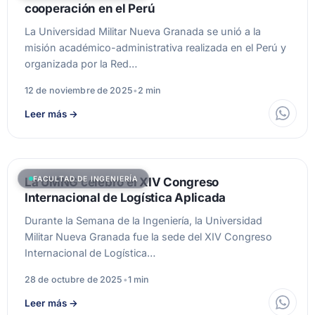
cooperación en el Perú
La Universidad Militar Nueva Granada se unió a la
misión académico-administrativa realizada en el Perú y
organizada por la Red…
12 de noviembre de 2025
•
2 min
Leer más
→
FACULTAD DE INGENIERÍA
La UMNG celebró el XIV Congreso
Internacional de Logística Aplicada
Durante la Semana de la Ingeniería, la Universidad
Militar Nueva Granada fue la sede del XIV Congreso
Internacional de Logística…
28 de octubre de 2025
•
1 min
Leer más
→