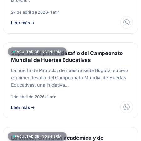
la sede…
27 de abril de 2026
•
1 min
Leer más
→
FACULTAD DE INGENIERÍA
Superado el primer desafío del Campeonato
Mundial de Huertas Educativas
La huerta de Patroclo, de nuestra sede Bogotá, superó
el primer desafío del Campeonato Mundial de Huertas
Educativas, una iniciativa…
1 de abril de 2026
•
1 min
Leer más
→
FACULTAD DE INGENIERÍA
La UMNG, en misión académica y de