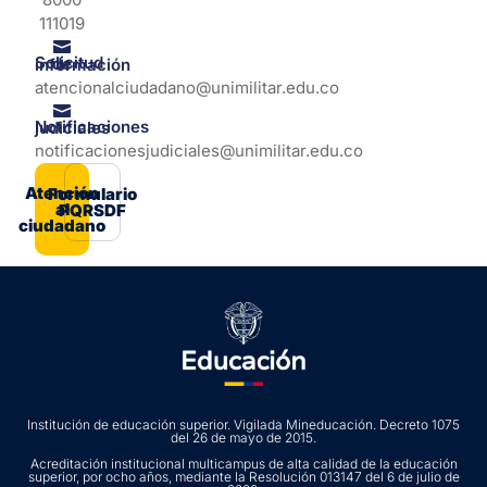
111019
Solicitud de información
atencionalciudadano@unimilitar.edu.co
Notificaciones judiciales
notificacionesjudiciales@unimilitar.edu.co
Atención
Formulario
al
PQRSDF
ciudadano
Institución de educación superior. Vigilada Mineducación. Decreto 1075
del 26 de mayo de 2015.
Acreditación institucional multicampus de alta calidad de la educación
superior, por ocho años, mediante la Resolución 013147 del 6 de julio de