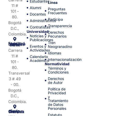
Estudiantes
Línea
11 #
Alumni
Preguntas
101 -
Frecuentes
Docentes
80.
Participa
Administrativos
Bogotá
Transparencia
Contratistas
D.C.,
Universidad
Derechos
Colombia.
Noticias y
Pecunarios
Publicaciones
Tren
Facultad de Medicina y Ciencias de la Salud
Eventos y
Neogranadino
Carrera
Actividades
Idiomas
11 #
Calendario
Internacionalización
Académico
101 -
Normatividad
80.
Términos y
Condiciones
Transversal
3 # 49
Derechos
de Autor
- 00.
Política de
Bogotá
Privacidad
D.C.,
y
Tratamiento
Colombia.
de Datos
Personales
Sede Campus Nueva Granada
Estatuto