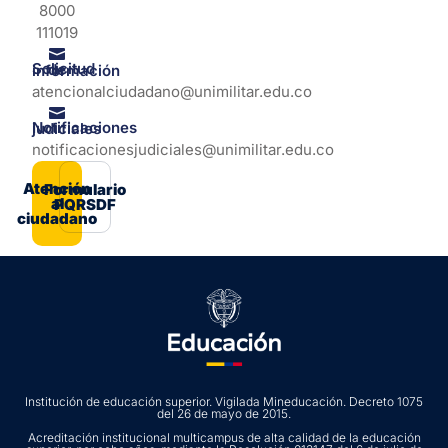
8000
111019
Solicitud de información
atencionalciudadano@unimilitar.edu.co
Notificaciones judiciales
notificacionesjudiciales@unimilitar.edu.co
Atención
Formulario
al
PQRSDF
ciudadano
Institución de educación superior. Vigilada Mineducación. Decreto 1075
del 26 de mayo de 2015.
Acreditación institucional multicampus de alta calidad de la educación