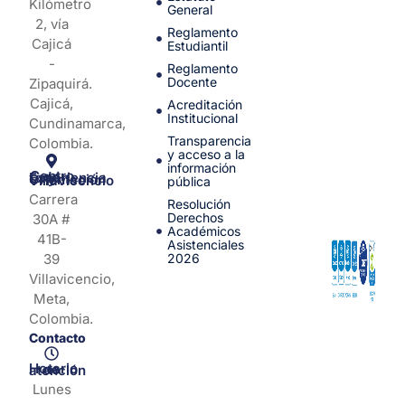
Kilómetro
General
2, vía
Reglamento
Cajicá
Estudiantil
-
Reglamento
Docente
Zipaquirá.
Cajicá,
Acreditación
Institucional
Cundinamarca,
Transparencia
Colombia.
y acceso a la
información
Centro de Experiencia y Orientación Villavicencio
pública
Carrera
Resolución
Derechos
30A #
Académicos
41B-
Asistenciales
39
2026
Villavicencio,
Meta,
Colombia.
Contacto
Horario de atención
Lunes