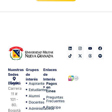
Nuestras
Grupos
Enlaces
Sedes
de
de
interés
Interés
Sede Bogotá
Aspirante
Pagos
en
Carrera
Estudiantes
Línea
11 #
Alumni
Preguntas
101 -
Frecuentes
Docentes
80.
Participa
Administrativos
Bogotá