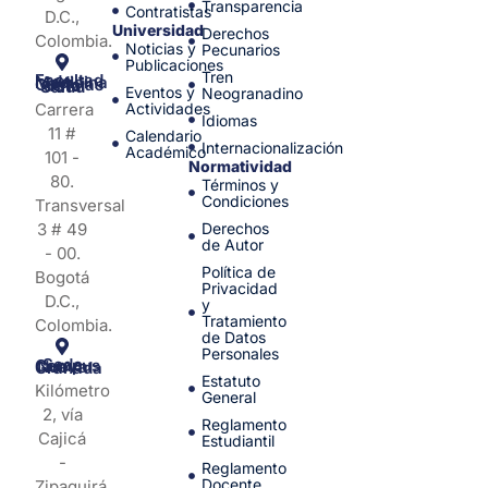
Transparencia
Contratistas
D.C.,
Universidad
Derechos
Colombia.
Noticias y
Pecunarios
Publicaciones
Tren
Facultad de Medicina y Ciencias de la Salud
Eventos y
Neogranadino
Carrera
Actividades
Idiomas
11 #
Calendario
Internacionalización
Académico
101 -
Normatividad
80.
Términos y
Condiciones
Transversal
3 # 49
Derechos
de Autor
- 00.
Política de
Bogotá
Privacidad
D.C.,
y
Tratamiento
Colombia.
de Datos
Personales
Sede Campus Nueva Granada
Estatuto
Kilómetro
General
2, vía
Reglamento
Cajicá
Estudiantil
-
Reglamento
Docente
Zipaquirá.