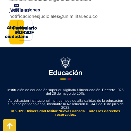
Notificaciones judiciales
notificacionesjudiciales@unimilitar.edu.co
Atención
Formulario
al
PQRSDF
ciudadano
Institución de educación superior. Vigilada Mineducación. Decreto 1075
del 26 de mayo de 2015.
Acreditación institucional multicampus de alta calidad de la educación
superior, por ocho años, mediante la Resolución 013147 del 6 de julio de
2022.
© 2026 Universidad Militar Nueva Granada. Todos los derechos
reservados.