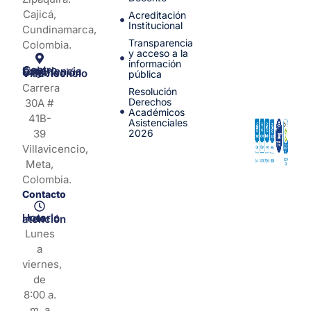
Cajicá,
Acreditación
Institucional
Cundinamarca,
Transparencia
Colombia.
y acceso a la
información
Centro de Experiencia y Orientación Villavicencio
pública
Carrera
Resolución
Derechos
30A #
Académicos
41B-
Asistenciales
39
2026
Villavicencio,
Meta,
Colombia.
Contacto
Horario de atención
Lunes
a
viernes,
de
8:00 a.
m. a