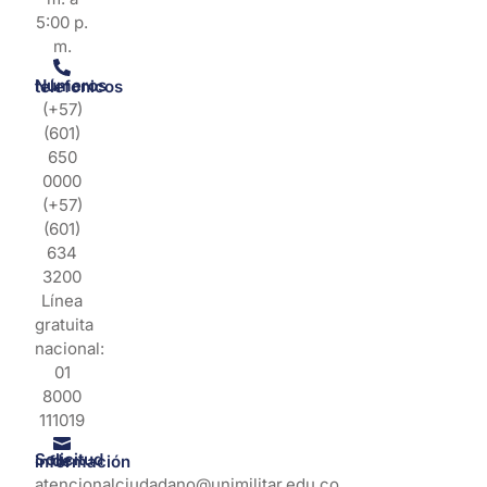
5:00 p.
m.
Números telefonicos
(+57)
(601)
650
0000
(+57)
(601)
634
3200
Línea
gratuita
nacional:
01
8000
111019
Solicitud de información
atencionalciudadano@unimilitar.edu.co