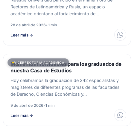
Rectores de Latinoamérica y Rusia, un espacio
académico orientado al fortalecimiento de…
28 de abril de 2026
•
1 min
Leer más
→
VICERRECTORÍA ACADÉMICA
Momentos inolvidables para los graduados de
nuestra Casa de Estudios
Hoy celebramos la graduación de 242 especialistas y
magísteres de diferentes programas de las facultades
de Derecho, Ciencias Económicas y…
9 de abril de 2026
•
1 min
Leer más
→