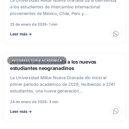
La Universidad Militar Nueva Granada da la bienvenida
a los estudiantes de intercambio internacional
provenientes de México, Chile, Perú y…
25 de enero de 2026
•
1 min
Leer más
→
VICERRECTORÍA ACADÉMICA
Jornadas de bienvenida a los nuevos
estudiantes neogranadinos
La Universidad Militar Nueva Granada dio inicio al
primer periodo académico de 2026, recibiendo a 3741
estudiantes, una nueva generación…
24 de enero de 2026
•
3 min
Leer más
→