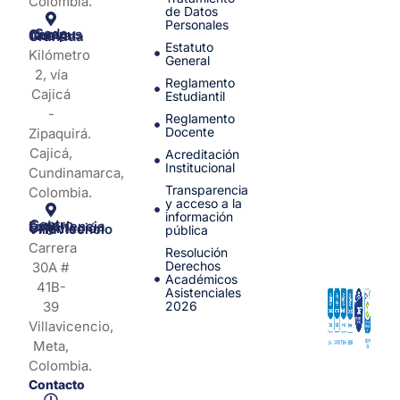
Colombia.
de Datos
Personales
Sede Campus Nueva Granada
Estatuto
Kilómetro
General
2, vía
Reglamento
Cajicá
Estudiantil
-
Reglamento
Docente
Zipaquirá.
Cajicá,
Acreditación
Institucional
Cundinamarca,
Transparencia
Colombia.
y acceso a la
información
Centro de Experiencia y Orientación Villavicencio
pública
Carrera
Resolución
Derechos
30A #
Académicos
41B-
Asistenciales
39
2026
Villavicencio,
Meta,
Colombia.
Contacto