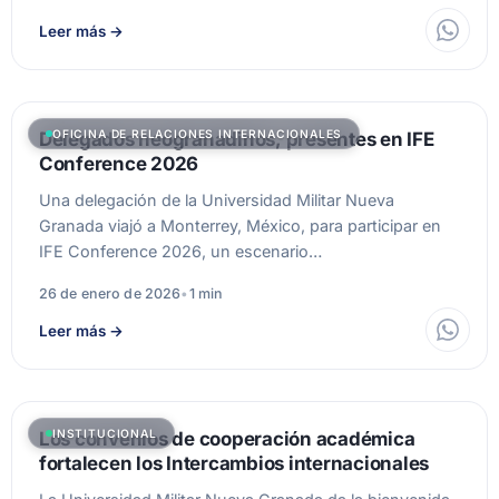
Leer más
→
OFICINA DE RELACIONES INTERNACIONALES
Delegados neogranadinos, presentes en IFE
Conference 2026
Una delegación de la Universidad Militar Nueva
Granada viajó a Monterrey, México, para participar en
IFE Conference 2026, un escenario…
26 de enero de 2026
•
1 min
Leer más
→
INSTITUCIONAL
Los convenios de cooperación académica
fortalecen los Intercambios internacionales