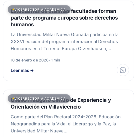
VICERRECTORÍA ACADÉMICA
Estudiantes de distintas facultades forman
parte de programa europeo sobre derechos
humanos
La Universidad Militar Nueva Granada participa en la
XXXVI edición del programa internacional Derechos
Humanos en el Terreno: Europa Otzenhausen,…
10 de enero de 2026
•
1 min
Leer más
→
VICERRECTORÍA ACADÉMICA
UMNG inauguró Centro de Experiencia y
Orientación en Villavicencio
Como parte del Plan Rectoral 2024-2028, Educación
Neogranadina para la Vida, el Liderazgo y la Paz, la
Universidad Militar Nueva…