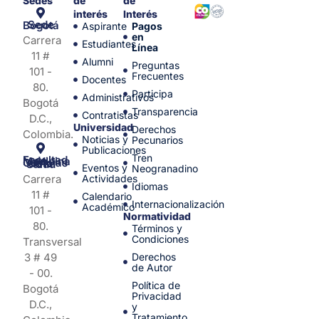
Sedes
de
de
interés
Interés
Sede Bogotá
Aspirante
Pagos
en
Carrera
Estudiantes
Línea
11 #
Alumni
Preguntas
101 -
Frecuentes
Docentes
80.
Participa
Administrativos
Bogotá
Transparencia
Contratistas
D.C.,
Universidad
Derechos
Colombia.
Noticias y
Pecunarios
Publicaciones
Tren
Facultad de Medicina y Ciencias de la Salud
Eventos y
Neogranadino
Carrera
Actividades
Idiomas
11 #
Calendario
Internacionalización
Académico
101 -
Normatividad
80.
Términos y
Condiciones
Transversal
3 # 49
Derechos
de Autor
- 00.
Política de
Bogotá
Privacidad
D.C.,
y
Tratamiento