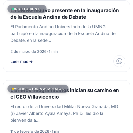
INSTITUCIONAL
La UMNG estuvo presente en la inauguración
de la Escuela Andina de Debate
El Parlamento Andino Universitario de la UMNG
participó en la inauguración de la Escuela Andina de
Debate, en la sede…
2 de marzo de 2026
•
1 min
Leer más
→
VICERRECTORÍA ACADÉMICA
Llaneros neogranadinos inician su camino en
el CEO Villavicencio
El rector de la Universidad Militar Nueva Granada, MG
(r) Javier Alberto Ayala Amaya, Ph.D., les dio la
bienvenida a…
11 de febrero de 2026
•
1 min