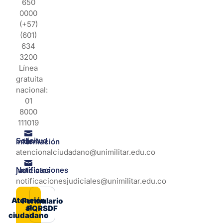
650
0000
(+57)
(601)
634
3200
Línea
gratuita
nacional:
01
8000
111019
Solicitud de información
atencionalciudadano@unimilitar.edu.co
Notificaciones judiciales
notificacionesjudiciales@unimilitar.edu.co
Atención
Formulario
al
PQRSDF
ciudadano