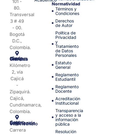
101 -
Normatividad
80.
Términos y
Condiciones
Transversal
3 # 49
Derechos
de Autor
- 00.
Política de
Bogotá
Privacidad
D.C.,
y
Tratamiento
Colombia.
de Datos
Personales
Sede Campus Nueva Granada
Estatuto
Kilómetro
General
2, vía
Reglamento
Cajicá
Estudiantil
-
Reglamento
Docente
Zipaquirá.
Cajicá,
Acreditación
Institucional
Cundinamarca,
Transparencia
Colombia.
y acceso a la
información
Centro de Experiencia y Orientación Villavicencio
pública
Carrera
Resolución