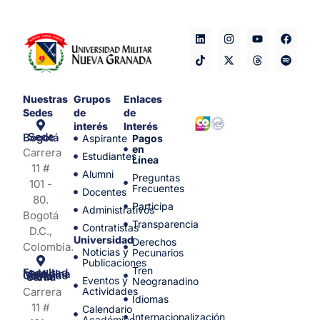
Nuestras
Grupos
Enlaces
Sedes
de
de
interés
Interés
Sede Bogotá
Aspirante
Pagos
en
Carrera
Estudiantes
Línea
11 #
Alumni
Preguntas
101 -
Frecuentes
Docentes
80.
Participa
Administrativos
Bogotá
Transparencia
Contratistas
D.C.,
Universidad
Derechos
Colombia.
Noticias y
Pecunarios
Publicaciones
Tren
Facultad de Medicina y Ciencias de la Salud
Eventos y
Neogranadino
Carrera
Actividades
Idiomas
11 #
Calendario
Internacionalización
Académico