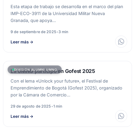
Esta etapa de trabajo se desarrolla en el marco del plan
IMP-ECO-3911 de la Universidad Militar Nueva
Granada, que apoya…
9 de septiembre de 2025
•
3 min
Leer más
→
DIVISIÓN ALUMNI UMNG
La UMNG participó en Gofest 2025
Con el lema «Unlock your future», el Festival de
Emprendimiento de Bogotá (Gofest 2025), organizado
por la Cámara de Comercio…
29 de agosto de 2025
•
1 min
Leer más
→