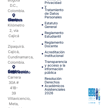
Bogotá
Privacidad
D.C.,
y
Tratamiento
Colombia.
de Datos
Personales
Sede Campus Nueva Granada
Estatuto
Kilómetro
General
2, vía
Reglamento
Cajicá
Estudiantil
-
Reglamento
Docente
Zipaquirá.
Cajicá,
Acreditación
Institucional
Cundinamarca,
Transparencia
Colombia.
y acceso a la
información
Centro de Experiencia y Orientación Villavicencio
pública
Carrera
Resolución
Derechos
30A #
Académicos
41B-
Asistenciales
39
2026
Villavicencio,
Meta,