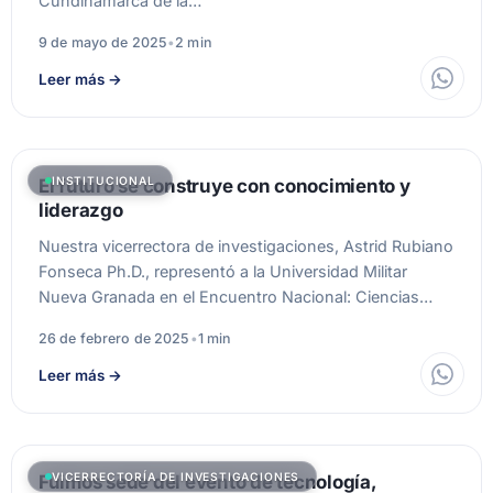
Cundinamarca de la…
9 de mayo de 2025
•
2 min
Leer más
→
INSTITUCIONAL
El futuro se construye con conocimiento y
liderazgo
Nuestra vicerrectora de investigaciones, Astrid Rubiano
Fonseca Ph.D., representó a la Universidad Militar
Nueva Granada en el Encuentro Nacional: Ciencias…
26 de febrero de 2025
•
1 min
Leer más
→
VICERRECTORÍA DE INVESTIGACIONES
Fuimos sede del evento de tecnología,