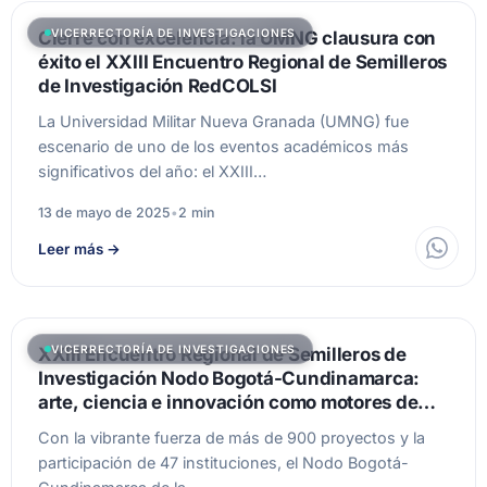
VICERRECTORÍA DE INVESTIGACIONES
Cierre con excelencia: la UMNG clausura con
éxito el XXIII Encuentro Regional de Semilleros
de Investigación RedCOLSI
La Universidad Militar Nueva Granada (UMNG) fue
escenario de uno de los eventos académicos más
significativos del año: el XXIII…
13 de mayo de 2025
•
2 min
Leer más
→
VICERRECTORÍA DE INVESTIGACIONES
XXIII Encuentro Regional de Semilleros de
Investigación Nodo Bogotá-Cundinamarca:
arte, ciencia e innovación como motores de
transformación
Con la vibrante fuerza de más de 900 proyectos y la
participación de 47 instituciones, el Nodo Bogotá-