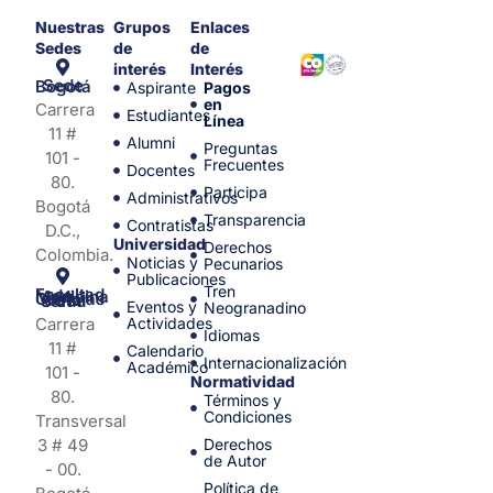
Nuestras
Grupos
Enlaces
Sedes
de
de
interés
Interés
Sede Bogotá
Aspirante
Pagos
en
Carrera
Estudiantes
Línea
11 #
Alumni
Preguntas
101 -
Frecuentes
Docentes
80.
Participa
Administrativos
Bogotá
Transparencia
Contratistas
D.C.,
Universidad
Derechos
Colombia.
Noticias y
Pecunarios
Publicaciones
Tren
Facultad de Medicina y Ciencias de la Salud
Eventos y
Neogranadino
Carrera
Actividades
Idiomas
11 #
Calendario
Internacionalización
Académico
101 -
Normatividad
80.
Términos y
Condiciones
Transversal
3 # 49
Derechos
de Autor
- 00.
Política de