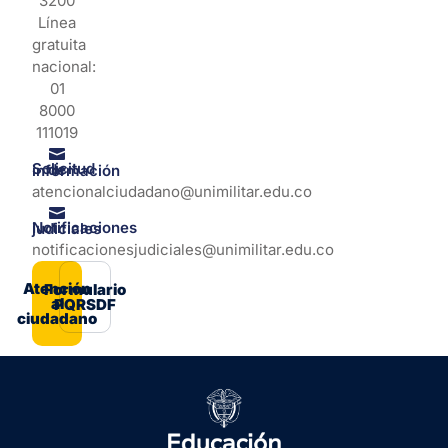
3200
Línea
gratuita
nacional:
01
8000
111019
Solicitud de información
atencionalciudadano@unimilitar.edu.co
Notificaciones judiciales
notificacionesjudiciales@unimilitar.edu.co
Atención
Formulario
al
PQRSDF
ciudadano