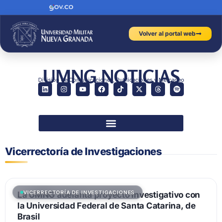
Volver al portal web
UMNG NOTICIAS
División de Comunicaciones, Publicaciones y Mercadeo
Vicerrectoría de Investigaciones
VICERRECTORÍA DE INVESTIGACIONES
La UMNG adelanta proyecto investigativo con
la Universidad Federal de Santa Catarina, de
Brasil