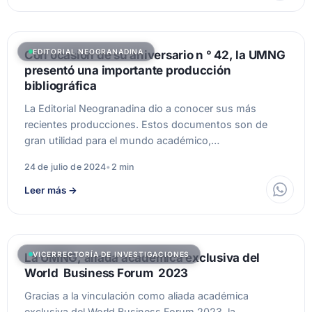
EDITORIAL NEOGRANADINA
Con ocasión de su aniversario n ° 42, la UMNG
presentó una importante producción
bibliográfica
La Editorial Neogranadina dio a conocer sus más
recientes producciones. Estos documentos son de
gran utilidad para el mundo académico,…
24 de julio de 2024
•
2 min
Leer más
→
VICERRECTORÍA DE INVESTIGACIONES
La UMNG, aliada académica exclusiva del
World Business Forum 2023
Gracias a la vinculación como aliada académica
exclusiva del World Business Forum 2023, la