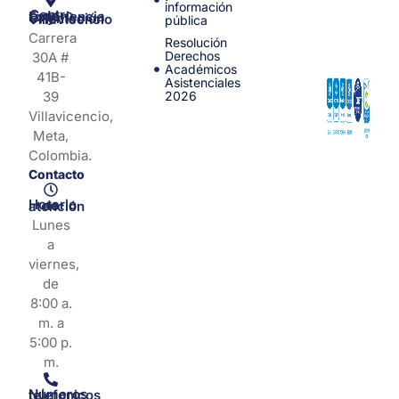
información
Centro de Experiencia y Orientación Villavicencio
pública
Carrera
Resolución
Derechos
30A #
Académicos
41B-
Asistenciales
39
2026
Villavicencio,
Meta,
Colombia.
Contacto
Horario de atención
Lunes
a
viernes,
de
8:00 a.
m. a
5:00 p.
m.
Números telefonicos