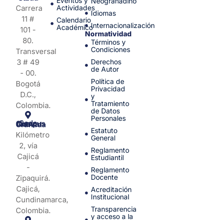
Eventos y
Neogranadino
Carrera
Actividades
Idiomas
11 #
Calendario
Internacionalización
Académico
101 -
Normatividad
80.
Términos y
Condiciones
Transversal
3 # 49
Derechos
de Autor
- 00.
Política de
Bogotá
Privacidad
D.C.,
y
Tratamiento
Colombia.
de Datos
Personales
Sede Campus Nueva Granada
Estatuto
Kilómetro
General
2, vía
Reglamento
Cajicá
Estudiantil
-
Reglamento
Docente
Zipaquirá.
Cajicá,
Acreditación
Institucional
Cundinamarca,
Transparencia
Colombia.
y acceso a la