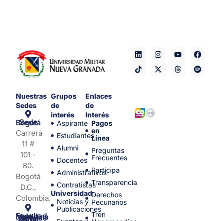
Nuestras
Grupos
Enlaces
Sedes
de
de
interés
Interés
Sede Bogotá
Aspirante
Pagos
en
Carrera
Estudiantes
Línea
11 #
Alumni
Preguntas
101 -
Frecuentes
Docentes
80.
Participa
Administrativos
Bogotá
Transparencia
Contratistas
D.C.,
Universidad
Derechos
Colombia.
Noticias y
Pecunarios
Publicaciones
Tren
Facultad de Medicina y Ciencias de la Salud