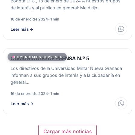
Bogotá D. C., 18 de enero de 2024 A nuestros grupos
de interés y al público en general: Me dirijo…
18 de enero de 2024
•
1 min
Leer más
→
COMUNICADOS DE PRENSA
COMUNICADO DE PRENSA N.º 5
Los directivos de la Universidad Militar Nueva Granada
informan a sus grupos de interés y a la ciudadanía en
general…
16 de enero de 2024
•
1 min
Leer más
→
Cargar más noticias