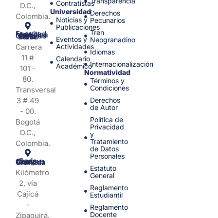
Transparencia
Contratistas
D.C.,
Universidad
Derechos
Colombia.
Noticias y
Pecunarios
Publicaciones
Tren
Facultad de Medicina y Ciencias de la Salud
Eventos y
Neogranadino
Carrera
Actividades
Idiomas
11 #
Calendario
Internacionalización
Académico
101 -
Normatividad
80.
Términos y
Condiciones
Transversal
3 # 49
Derechos
de Autor
- 00.
Política de
Bogotá
Privacidad
D.C.,
y
Tratamiento
Colombia.
de Datos
Personales
Sede Campus Nueva Granada
Estatuto
Kilómetro
General
2, vía
Reglamento
Cajicá
Estudiantil
-
Reglamento
Docente
Zipaquirá.