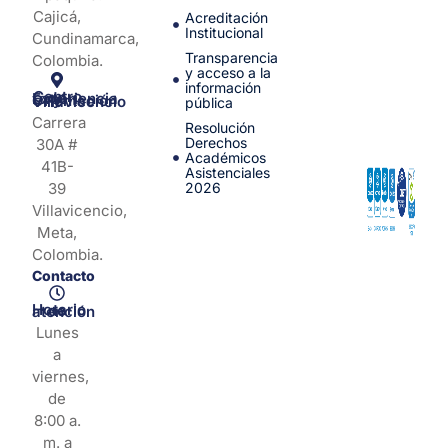
Cajicá,
Acreditación
Institucional
Cundinamarca,
Transparencia
Colombia.
y acceso a la
información
Centro de Experiencia y Orientación Villavicencio
pública
Carrera
Resolución
Derechos
30A #
Académicos
41B-
Asistenciales
39
2026
Villavicencio,
Meta,
Colombia.
Contacto
Horario de atención
Lunes
a
viernes,
de
8:00 a.
m. a