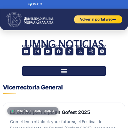
Volver al portal web
UMNG NOTICIAS
División de Comunicaciones, Publicaciones y Mercadeo
Vicerrectoría General
DIVISIÓN ALUMNI UMNG
La UMNG participó en Gofest 2025
Con el lema «Unlock your future», el Festival de