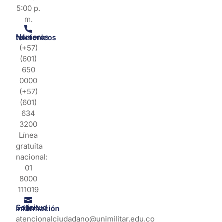
5:00 p.
m.
Números telefonicos
(+57)
(601)
650
0000
(+57)
(601)
634
3200
Línea
gratuita
nacional:
01
8000
111019
Solicitud de información
atencionalciudadano@unimilitar.edu.co