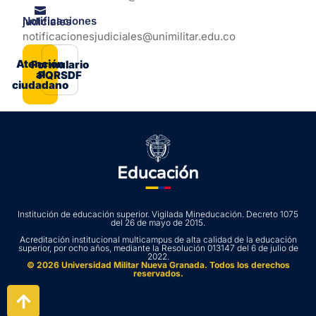
Notificaciones judiciales
notificacionesjudiciales@unimilitar.edu.co
Atención
Formulario
al
PQRSDF
ciudadano
Institución de educación superior. Vigilada Mineducación. Decreto 1075
del 26 de mayo de 2015.
Acreditación institucional multicampus de alta calidad de la educación
superior, por ocho años, mediante la Resolución 013147 del 6 de julio de
2022.
© 2026 Universidad Militar Nueva Granada. Todos los derechos
reservados.