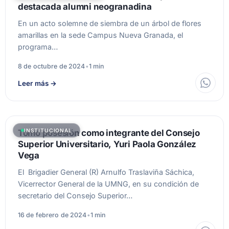
destacada alumni neogranadina
En un acto solemne de siembra de un árbol de flores
amarillas en la sede Campus Nueva Granada, el
programa…
8 de octubre de 2024
•
1 min
Leer más
→
INSTITUCIONAL
Tomó posesión como integrante del Consejo
Superior Universitario, Yuri Paola González
Vega
El Brigadier General (R) Arnulfo Traslaviña Sáchica,
Vicerrector General de la UMNG, en su condición de
secretario del Consejo Superior…
16 de febrero de 2024
•
1 min