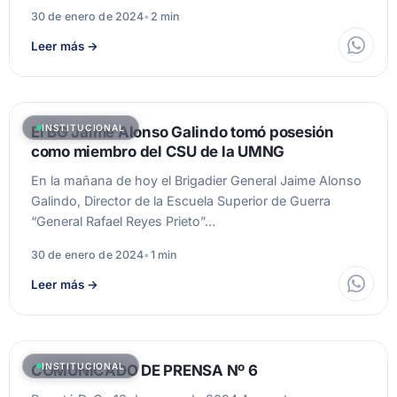
30 de enero de 2024
•
2 min
Leer más
→
INSTITUCIONAL
El BG Jaime Alonso Galindo tomó posesión
como miembro del CSU de la UMNG
En la mañana de hoy el Brigadier General Jaime Alonso
Galindo, Director de la Escuela Superior de Guerra
“General Rafael Reyes Prieto”…
30 de enero de 2024
•
1 min
Leer más
→
INSTITUCIONAL
COMUNICADO DE PRENSA Nº 6