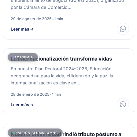
Emprendimiento de Bogotá (Gofest 2025), organizado
por la Cámara de Comercio…
29 de agosto de 2025
•
1 min
Leer más
→
ACADEMIA
La internacionalización transforma vidas
En nuestro Plan Rectoral 2024-2028, Educación
neogranadina para la vida, el liderazgo y la paz, la
internacionalización es clave en…
28 de enero de 2025
•
1 min
Leer más
→
DIVISIÓN ALUMNI UMNG
Nuestra universidad rindió tributo póstumo a