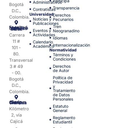
Participa
Administrativos
Bogotá
Transparencia
Contratistas
D.C.,
Universidad
Derechos
Colombia.
Noticias y
Pecunarios
Publicaciones
Tren
Facultad de Medicina y Ciencias de la Salud
Eventos y
Neogranadino
Carrera
Actividades
Idiomas
11 #
Calendario
Internacionalización
Académico
101 -
Normatividad
80.
Términos y
Condiciones
Transversal
3 # 49
Derechos
de Autor
- 00.
Política de
Bogotá
Privacidad
D.C.,
y
Tratamiento
Colombia.
de Datos
Personales
Sede Campus Nueva Granada
Estatuto
Kilómetro
General
2, vía
Reglamento
Cajicá
Estudiantil
-