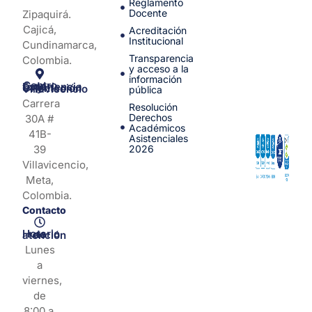
Reglamento
Docente
Zipaquirá.
Cajicá,
Acreditación
Institucional
Cundinamarca,
Transparencia
Colombia.
y acceso a la
información
Centro de Experiencia y Orientación Villavicencio
pública
Carrera
Resolución
Derechos
30A #
Académicos
41B-
Asistenciales
39
2026
Villavicencio,
Meta,
Colombia.
Contacto
Horario de atención
Lunes
a
viernes,
de
8:00 a.