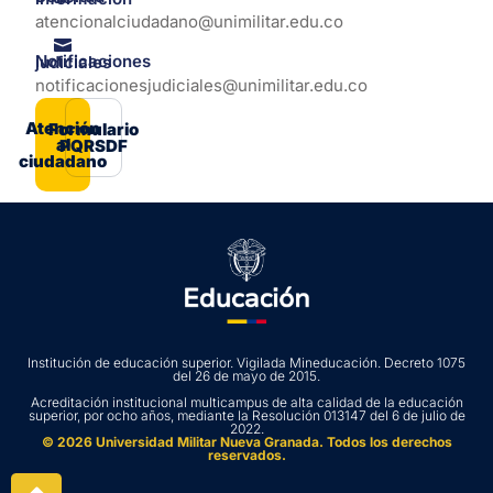
atencionalciudadano@unimilitar.edu.co
Notificaciones judiciales
notificacionesjudiciales@unimilitar.edu.co
Atención
Formulario
al
PQRSDF
ciudadano
Institución de educación superior. Vigilada Mineducación. Decreto 1075
del 26 de mayo de 2015.
Acreditación institucional multicampus de alta calidad de la educación
superior, por ocho años, mediante la Resolución 013147 del 6 de julio de
2022.
© 2026 Universidad Militar Nueva Granada. Todos los derechos
reservados.