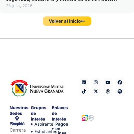
28 julio, 2026
Volver al inicio
Nuestras
Grupos
Enlaces
Sedes
de
de
interés
Interés
Sede Bogotá
Aspirante
Pagos
en
Carrera
Estudiantes
Línea