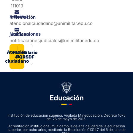
111019
Solicitud de información
atencionalciudadano@unimilitar.edu.co
Notificaciones judiciales
notificacionesjudiciales@unimilitar.edu.co
Atención
Formulario
al
PQRSDF
ciudadano
Institución de educación superior. Vigilada Mineducación. Decreto 1075
del 26 de mayo de 2015.
Acreditación institucional multicampus de alta calidad de la educación
superior, por ocho años, mediante la Resolución 013147 del 6 de julio de