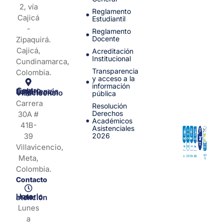
2, vía
Reglamento
Cajicá
Estudiantil
-
Reglamento
Docente
Zipaquirá.
Cajicá,
Acreditación
Institucional
Cundinamarca,
Transparencia
Colombia.
y acceso a la
información
Centro de Experiencia y Orientación Villavicencio
pública
Carrera
Resolución
Derechos
30A #
Académicos
41B-
Asistenciales
39
2026
Villavicencio,
Meta,
Colombia.
Contacto
Horario de atención
Lunes
a