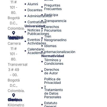
11 #
Alumni
Preguntas
101 -
Frecuentes
Docentes
80.
Participa
Administrativos
Bogotá
Transparencia
Contratistas
D.C.,
Universidad
Derechos
Colombia.
Noticias y
Pecunarios
Publicaciones
Tren
Facultad de Medicina y Ciencias de la Salud
Eventos y
Neogranadino
Carrera
Actividades
Idiomas
11 #
Calendario
Internacionalización
Académico
101 -
Normatividad
80.
Términos y
Condiciones
Transversal
3 # 49
Derechos
de Autor
- 00.
Política de
Bogotá
Privacidad
D.C.,
y
Tratamiento
Colombia.
de Datos
Personales
Sede Campus Nueva Granada
Estatuto
Kilómetro
General