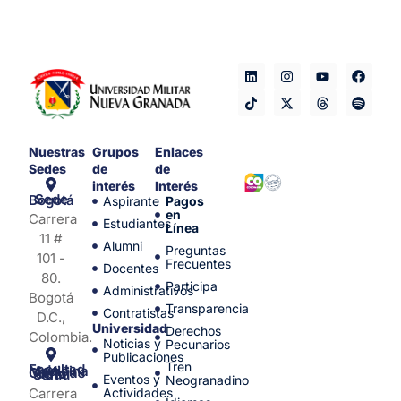
Nuestras
Grupos
Enlaces
Sedes
de
de
interés
Interés
Sede Bogotá
Aspirante
Pagos
en
Carrera
Estudiantes
Línea
11 #
Alumni
Preguntas
101 -
Frecuentes
Docentes
80.
Participa
Administrativos
Bogotá
Transparencia
Contratistas
D.C.,
Universidad
Derechos
Colombia.
Noticias y
Pecunarios
Publicaciones
Tren
Facultad de Medicina y Ciencias de la Salud
Eventos y
Neogranadino
Carrera
Actividades