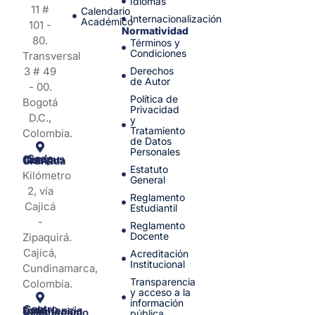
Idiomas
11 #
Calendario
Internacionalización
Académico
101 -
Normatividad
80.
Términos y
Condiciones
Transversal
3 # 49
Derechos
de Autor
- 00.
Política de
Bogotá
Privacidad
D.C.,
y
Tratamiento
Colombia.
de Datos
Personales
Sede Campus Nueva Granada
Estatuto
Kilómetro
General
2, vía
Reglamento
Cajicá
Estudiantil
-
Reglamento
Docente
Zipaquirá.
Cajicá,
Acreditación
Institucional
Cundinamarca,
Transparencia
Colombia.
y acceso a la
información
Centro de Experiencia y Orientación Villavicencio
pública