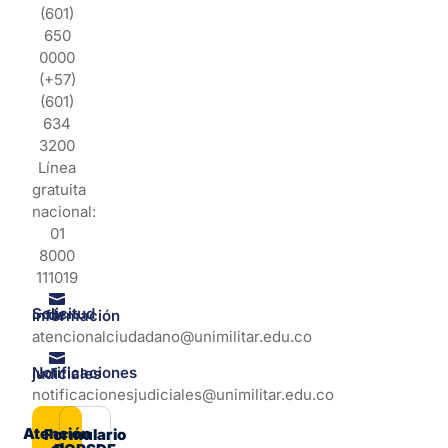
(601)
650
0000
(+57)
(601)
634
3200
Línea
gratuita
nacional:
01
8000
111019
Solicitud de información
atencionalciudadano@unimilitar.edu.co
Notificaciones judiciales
notificacionesjudiciales@unimilitar.edu.co
Atención
Formulario