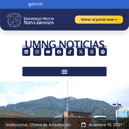
Volver al portal web
UMNG NOTICIAS
División de Comunicaciones, Publicaciones y Mercadeo
Institucional
,
Oficina de Acreditación
diciembre 10, 2021