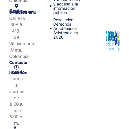
Colombia.
y acceso a la
información
Centro de Experiencia y Orientación Villavicencio
pública
Carrera
Resolución
Derechos
30A #
Académicos
41B-
Asistenciales
39
2026
Villavicencio,
Meta,
Colombia.
Contacto
Horario de atención
Lunes
a
viernes,
de
8:00 a.
m. a
5:00 p.
m.