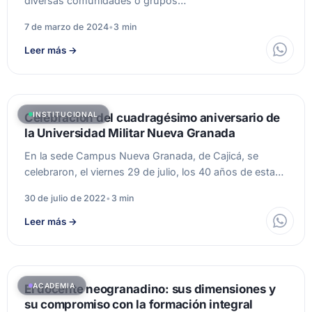
diversas comunidades o grupos…
7 de marzo de 2024
•
3 min
Leer más
→
INSTITUCIONAL
Celebración del cuadragésimo aniversario de
la Universidad Militar Nueva Granada
En la sede Campus Nueva Granada, de Cajicá, se
celebraron, el viernes 29 de julio, los 40 años de esta…
30 de julio de 2022
•
3 min
Leer más
→
ACADEMIA
El docente neogranadino: sus dimensiones y
su compromiso con la formación integral