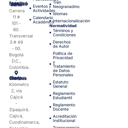
Tren
Facultad de Medicina y Ciencias de la Salud
Eventos y
Neogranadino
Carrera
Actividades
Idiomas
11 #
Calendario
Internacionalización
Académico
101 -
Normatividad
80.
Términos y
Condiciones
Transversal
3 # 49
Derechos
de Autor
- 00.
Política de
Bogotá
Privacidad
D.C.,
y
Tratamiento
Colombia.
de Datos
Personales
Sede Campus Nueva Granada
Estatuto
Kilómetro
General
2, vía
Reglamento
Cajicá
Estudiantil
-
Reglamento
Docente
Zipaquirá.
Cajicá,
Acreditación
Institucional
Cundinamarca,
Transparencia