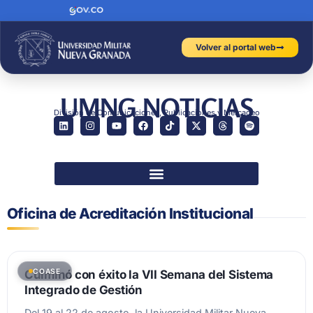
Volver al portal web
UMNG NOTICIAS
División de Comunicaciones, Publicaciones y Mercadeo
Oficina de Acreditación Institucional
COASE
Culminó con éxito la VII Semana del Sistema
Integrado de Gestión
Del 19 al 22 de agosto, la Universidad Militar Nueva