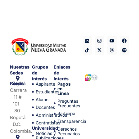
Nuestras
Grupos
Enlaces
Sedes
de
de
interés
Interés
Sede Bogotá
Aspirante
Pagos
en
Carrera
Estudiantes
Línea
11 #
Alumni
Preguntas
101 -
Frecuentes
Docentes
80.
Participa
Administrativos
Bogotá
Transparencia
Contratistas
D.C.,
Universidad
Derechos
Colombia.
Noticias y
Pecunarios
Publicaciones