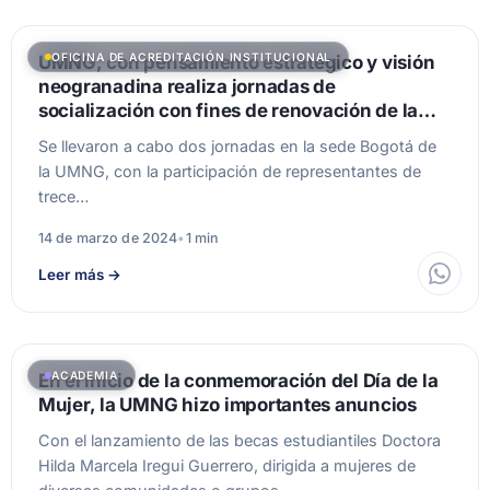
OFICINA DE ACREDITACIÓN INSTITUCIONAL
UMNG, con pensamiento estratégico y visión
neogranadina realiza jornadas de
socialización con fines de renovación de la
acreditación institucional.
Se llevaron a cabo dos jornadas en la sede Bogotá de
la UMNG, con la participación de representantes de
trece…
14 de marzo de 2024
•
1 min
Leer más
→
ACADEMIA
En el inicio de la conmemoración del Día de la
Mujer, la UMNG hizo importantes anuncios
Con el lanzamiento de las becas estudiantiles Doctora
Hilda Marcela Iregui Guerrero, dirigida a mujeres de