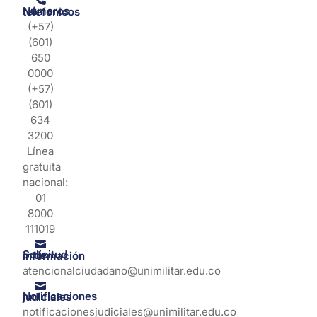
Números telefonicos
(+57)
(601)
650
0000
(+57)
(601)
634
3200
Línea
gratuita
nacional:
01
8000
111019
Solicitud de información
atencionalciudadano@unimilitar.edu.co
Notificaciones judiciales
notificacionesjudiciales@unimilitar.edu.co